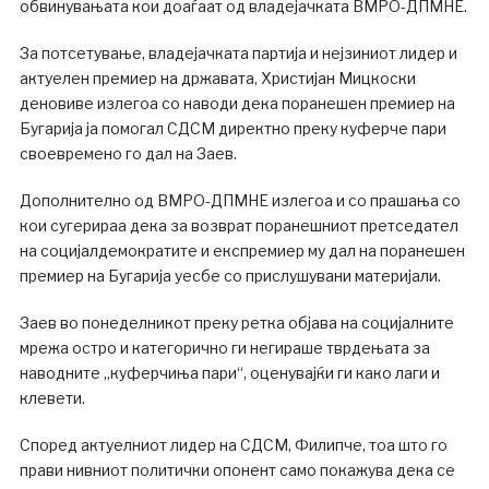
обвинувањата кои доаѓаат од владејачката ВМРО-ДПМНЕ.
За потсетување, владејачката партија и нејзиниот лидер и
актуелен премиер на државата, Христијан Мицкоски
деновиве излегоа со наводи дека поранешен премиер на
Бугарија ја помогал СДСМ директно преку куферче пари
своевремено го дал на Заев.
Дополнително од ВМРО-ДПМНЕ излегоа и со прашања со
кои сугерираа дека за возврат поранешниот претседател
на социјалдемократите и експремиер му дал на поранешен
премиер на Бугарија уесбе со прислушувани материјали.
Заев во понеделникот преку ретка објава на социјалните
мрежа остро и категорично ги негираше тврдењата за
наводните „куферчиња пари“, оценувајќи ги како лаги и
клевети.
Според актуелниот лидер на СДСМ, Филипче, тоа што го
прави нивниот политички опонент само покажува дека се