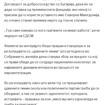
Договорот за добрососедство со Бугарија, дека ќе си
даде оставка од премиерската фунцкија, ако некој го
присили да го користи уставното име Северна Македонија,
но откако станал премиер ништо од тоа не случило.
„Тоа само кажува со кого граѓаните си имаат работа“, рече
лидерот на СДСМ.
Филипче во интервјуто беше прашан и говореше и за
резолуцијата со „црвените линии“ што ја поднесе во
Собранието, велејќи дека станува збор за предлог со кој
се прави обиди да се создаде национален консензус за
најважните државни интереси во процесот на
евроинтеграции.
Во резолуцијата, како што вели тој, се прецизираат
црвените линии околу кои политичките партии треба да се
обединат, а тие се: јазикот, идентитетот, културата,
историјата – прашања за кои „никогаш ниту една влада не
треба да преговара“.