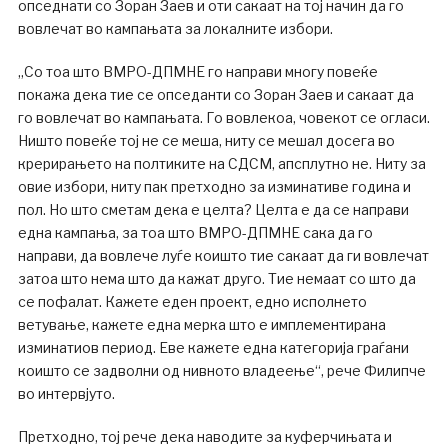
опседнати со Зоран Заев и оти сакаат на тој начин да го
вовлечат во кампањата за локалните избори.
„Со тоа што ВМРО-ДПМНЕ го направи многу повеќе
покажа дека тие се опседанти со Зоран Заев и сакаат да
го вовлечат во кампањата. Го вовлекоа, човекот се огласи.
Ништо повеќе тој не се меша, ниту се мешал досега во
крерирањето на полтиките на СДСМ, апсплутно не. Ниту за
овие избори, ниту пак претходно за изминативе година и
пол. Но што сметам дека е целта? Целта е да се направи
една кампања, за тоа што ВМРО-ДПМНЕ сака да го
направи, да вовлече луѓе коишто тие сакаат да ги вовлечат
затоа што нема што да кажат друго. Тие немаат со што да
се пофалат. Кажете еден проект, едно исполнето
ветување, кажете една мерка што е имплементирана
изминатиов период. Еве кажете една категорија граѓани
коишто се задволни од нивното владеење“, рече Филипче
во интервјуто.
Претходно, тој рече дека наводите за куферчињата и