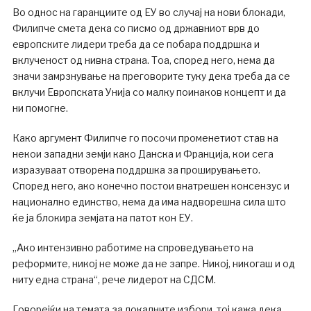
Во однос на гаранциите од ЕУ во случај на нови блокади,
Филипче смета дека со писмо од државниот врв до
европските лидери треба да се побара поддршка и
вклученост од нивна страна. Тоа, според него, нема да
значи замрзнување на преговорите туку дека треба да се
вклучи Европската Унија со малку поинаков концепт и да
ни помогне.
Како аргумент Филипче го посочи променетиот став на
некои западни земји како Данска и Франција, кои сега
изразуваат отворена поддршка за проширувањето.
Според него, ако конечно постои внатрешен консензус и
национално единство, нема да има надворешна сила што
ќе ја блокира земјата на патот кон ЕУ.
„Ако интензивно работиме на спроведувањето на
реформите, никој не може да не запре. Никој, никогаш и од
ниту една страна“, рече лидерот на СДСМ.
Говорејќи на темата за локалните избори, тој кажа дека