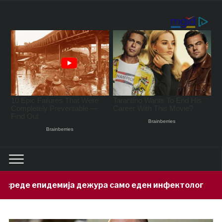
ија дежура само еден инфектолог
П
10 hours ago