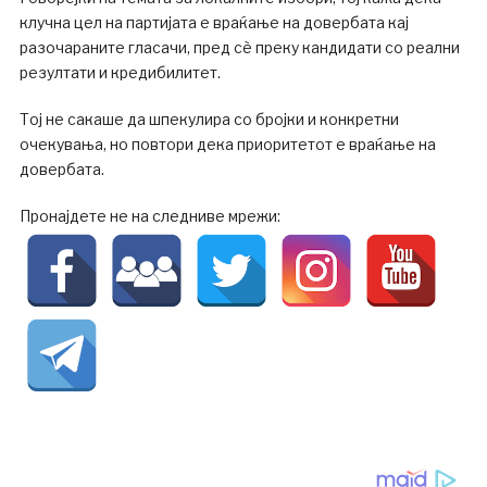
клучна цел на партијата е враќање на довербата кај
разочараните гласачи, пред сè преку кандидати со реални
резултати и кредибилитет.
Тој не сакаше да шпекулира со бројки и конкретни
очекувања, но повтори дека приоритетот е враќање на
довербата.
Пронајдете не на следниве мрежи: