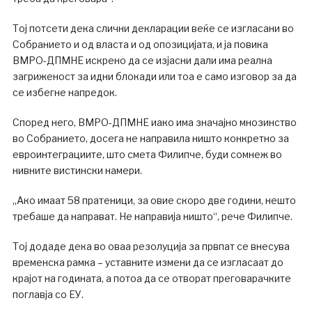
Тој потсети дека слични декларации веќе се изгласани во
Собранието и од власта и од опозицијата, и ја повика
ВМРО-ДПМНЕ искрено да се изјасни дали има реална
загриженост за идни блокади или тоа е само изговор за да
се избегне напредок.
Според него, ВМРО-ДПМНЕ иако има значајно мнозинство
во Собранието, досега не направила ништо конкретно за
евроинтеграциите, што смета Филипче, буди сомнеж во
нивните вистински намери.
„Ако имаат 58 пратеници, за овие скоро две години, нешто
требаше да направат. Не направија ништо“, рече Филипче.
Тој додаде дека во оваа резолуција за првпат се внесува
временска рамка – уставните измени да се изгласаат до
крајот на годината, а потоа да се отворат преговарачките
поглавја со ЕУ.