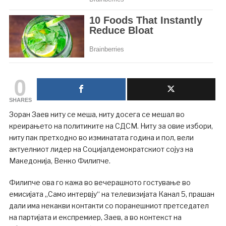
0
SHARES
Зоран Заев ниту се меша, ниту досега се мешал во
креирањето на политиките на СДСМ. Ниту за овие избори,
ниту пак претходно во изминатата година и пол, вели
актуелниот лидер на Социјалдемократскиот сојуз на
Македонија, Венко Филипче.
Филипче ова го кажа во вечерашното гостување во
емисијата „Само интервју“ на телевизијата Канал 5, прашан
дали има некакви контакти со поранешниот претседател
на партијата и експремиер, Заев, а во контекст на