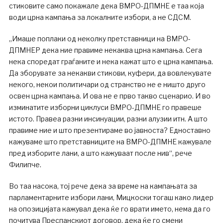
стиковите само покажале дека ВМРО-ДПМНЕ е таа која
води црна кампања за локалните избори, а не СДСМ.
„Имаше поплаки од неколку претставници на ВМРО-
ДПМНЕР дека ние правиме некаква црна кампања. Сега
нека споредат граѓаните и нека кажат што е црна кампања.
Да зборувате за некакви стикови, куфери, да вовлекувате
некого, некои политичари од странство не е ништо друго
освен црна кампања. И ова не е прво такво сценарио. И во
изминатите изборни циклуси ВМРО-ДПМНЕ го правеше
истото. Правеа разни инсинуации, разни алузии итн. А што
правиме ние и што презентираме во јавноста? Едноставно
кажуваме што претставниците на ВМРО-ДПМНЕ кажувале
пред изборите лани, а што кажуваат после нив“, рече
Филипче.
Во таа насока, тој рече дека за време на кампањата за
парламентарните избори лани, Мицкоски тогаш како лидер
на опозицијата кажувал дека ќе го врати името, нема да го
почитува Преспанскиот договор, дека ќе го смени