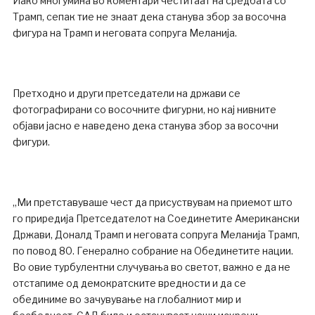
Иако многумина во коментари честитаат на средбата со
Трамп, сепак тие не знаат дека станува збор за восочна
фигура на Трамп и неговата сопруга Меланија.
Претходно и други претседатели на држави се
фотографирани со восочните фигурни, но кај нивните
објави јасно е наведено дека станува збор за восочни
фигури.
„Ми претставуваше чест да присуствувам на приемот што
го приредија Претседателот на Соединетите Американски
Држави, Доналд Трамп и неговата сопруга Меланија Трамп,
по повод 80. Генерално собрание на Обединетите нации.
Во овие турбулентни случувања во светот, важно е да не
отстапиме од демократските вредности и да се
обединиме во зачувување на глобалниот мир и