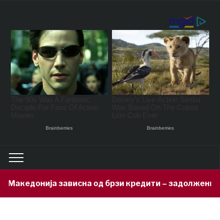
а од брзи кредити – задолжени 333 милиони евра за 7