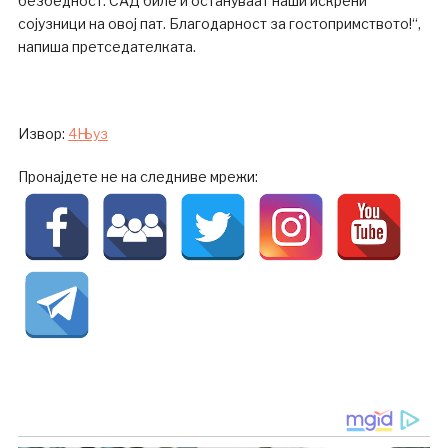
безбедност. САД биле и остануваат наши искрени
сојузници на овој пат. Благодарност за гостопримството!“,
напиша претседателката.
Извор:
4Њуз
Пронајдете не на следниве мрежи: