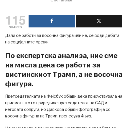
115
SHARES
Дали се работи за восочна фигура или не, се води дебата
на социјалните мрежи.
По експертска анализа, ние сме
на мисла дека се работи за
вистинскиот Трамп, а не восочна
фигура.
Претседателката на Фејсбук објави дека присуствувала на
приемот што го приредиле претседателот на САД и
неговата сопруга, но Давкова објави фотографија со
восочна фигурна на Трамп, пренесува 4њуз.