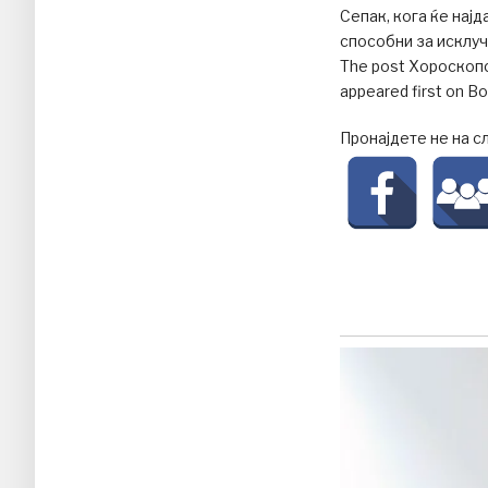
Сепак, кога ќе најд
способни за исклуч
The post Хороскоп
appeared first on В
Пронајдете не на с