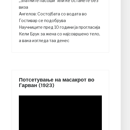
„златните пасоши“ или ќе останете без
виза
Ангелов: Состојбата со водата во
Гостивар се подобрува
Научниците пред 10 години ја прогласија
Кели Брук за жена со најсовршено тело,
а вака изгледа таа денес
Потсетување на масакрот во
Гарван (1923)
Video
Player