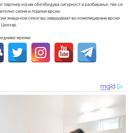
ат партнер кој им обезбедува сигурност и разбирање, тие се
ително силни и лојални врски.
ски знаци кои секогаш завршуваат во комплицирани врски
о Центар.
ледниве мрежи: