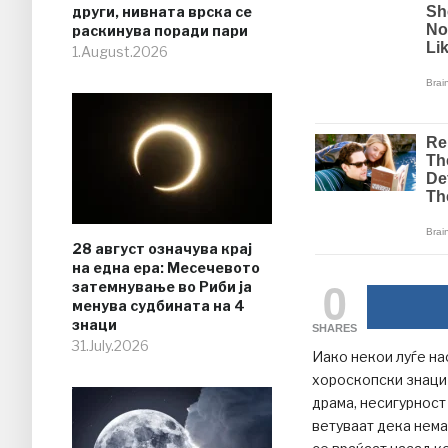
други, нивната врска се
раскинува поради пари
1.August.2026
28 август означува крај
на една ера: Месечевото
0
затемнување во Риби ја
менува судбината на 4
знаци
SHARES
31.July.2026
Иако некои луѓе на
хороскопски знаци
драма, несигурност
ветуваат дека нема