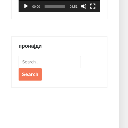
00:00
08:51
пронајди