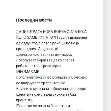
Последни вести
ДАЛИ СЕ РАЃА НОВА ВОЕНА СИЛА КОЈА
ЌЕ ГО ЗАМЕНИ НАТО?! Турција шокирана
од одлуката, а потоа рече: „Ние не ја
предадовме Алијансата!“
Драма во нуклеарната централа:
Потопуваат баржи за да го спасат
работењето на реакторот
INFOMAX.MK
Поголеми пожари во Сопиште и Волково,
се вклучуваат ер тракторите
Клучните суровини соборуваат рекорди:
Цената на само една скокна за 622
проценти
ЕУ оштро се закани: Укинете ги