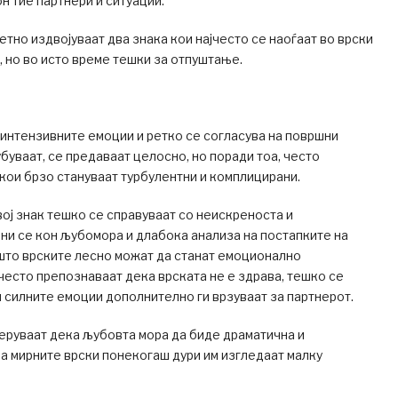
н тие партнери и ситуации.
тно издвојуваат два знака кои најчесто се наоѓаат во врски
, но во исто време тешки за отпуштање.
 интензивните емоции и ретко се согласува на површни
убуваат, се предаваат целосно, но поради тоа, често
 кои брзо стануваат турбулентни и комплицирани.
ој знак тешко се справуваат со неискреноста и
ни се кон љубомора и длабока анализа на постапките на
што врските лесно можат да станат емоционално
често препознаваат дека врската не е здрава, тешко се
 силните емоции дополнително ги врзуваат за партнерот.
еруваат дека љубовта мора да биде драматична и
оа мирните врски понекогаш дури им изгледаат малку