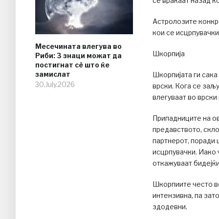
се враќаат назад ко
Астролозите конкре
кои се исцрпувачки
Месечината влегува во
Шкорпија
Риби: 3 знаци можат да
постигнат сè што ќе
замислат
Шкорпијата ги сака
30.July.2026
врски. Кога се заљ
влегуваат во врски
Припадниците на ов
предавството, скло
партнерот, поради 
исцрпувачки. Иако 
откажуваат бидејќи
Шкорпиите често в
интензивна, па зат
здодевни.