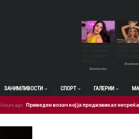
ЗАНИМЛИВОСТИ
СПОРТ
ГАЛЕРИИ
МА
Приведен возач кој ја предизвикал несреќата во Р
o