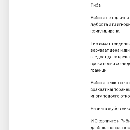
Риба
Рибите се одлични 
љубовта и ги игнор
комплицирана.
Тие имаат тенденциј
веруваат дека нивн
гледаат дека врска
врски полни со нед
граници.
Рибите тешко се от
враќаат кај поране
многу подолго отко
Нивната љубов нико
И Скорпиите и Риби
длабока поврзаност