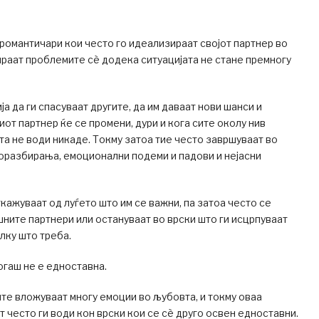
романтичари кои често го идеализираат својот партнер во
ираат проблемите сè додека ситуацијата не стане премногу
а да ги спасуваат другите, да им даваат нови шанси и
иот партнер ќе се промени, дури и кога сите околу нив
та не води никаде. Токму затоа тие често завршуваат во
оразбирања, емоционални подеми и падови и нејасни
кажуваат од луѓето што им се важни, па затоа често се
шните партнери или остануваат во врски што ги исцрпуваат
лку што треба.
гаш не е едноставна.
те вложуваат многу емоции во љубовта, и токму оваа
 често ги води кон врски кои се сè друго освен едноставни.