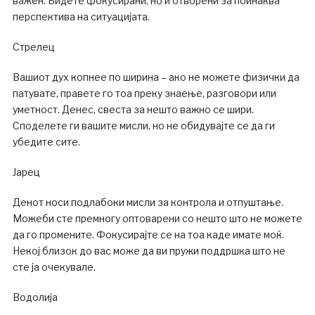
важен. Бидете фокусирани, но и отворени за поинаква
перспектива на ситуацијата.
Стрелец
Вашиот дух копнее по ширина – ако не можете физички да
патувате, правете го тоа преку знаење, разговори или
уметност. Денес, свеста за нешто важно се шири.
Споделете ги вашите мисли, но не обидувајте се да ги
убедите сите.
Јарец
Денот носи подлабоки мисли за контрола и отпуштање.
Можеби сте премногу оптоварени со нешто што не можете
да го промените. Фокусирајте се на тоа каде имате моќ.
Некој близок до вас може да ви пружи поддршка што не
сте ја очекувале.
Водолија