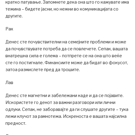
кратко патување. Запомнете дека она што го кажувате има
тежина – бидете јасни, но нежни во комуникацијата со
другите.
Рак
Денес сте почувствителни на семејните проблеми и може
да почувствувате потреба да се повлечете. Сепак, вашата
внатрешна сила е голема – потпрете се на она што веќе
сте го постигнале. Финансиите може да бидат во фокусот,
затоа размислете пред да трошите.
Лав
Денес сте магнетни и забележани каде и да се појавите.
Искористете го денот за важни разговори или лични
одлуки. Сепак, не заборавајте да ги слушате другите – тука
лежи клучот за рамнотежа. Искреноста е вашата најсилна
предност.