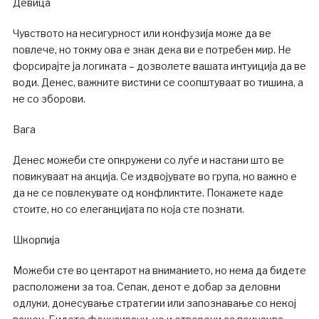
Девица
Чувството на несигурност или конфузија може да ве
повлече, но токму ова е знак дека ви е потребен мир. Не
форсирајте ја логиката – дозволете вашата интуиција да ве
води. Денес, важните вистини се соопштуваат во тишина, а
не со зборови.
Вага
Денес можеби сте опкружени со луѓе и настани што ве
повикуваат на акција. Се издвојувате во група, но важно е
да не се повлекувате од конфликтите. Покажете каде
стоите, но со елеганцијата по која сте познати.
Шкорпија
Можеби сте во центарот на вниманието, но нема да бидете
расположени за тоа. Сепак, денот е добар за деловни
одлуки, донесување стратегии или запознавање со некој