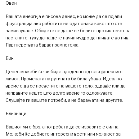
Овен
Вашата енергија е висока денес, но може да се појави
фрустрација ако работите не одат онака како што сте
замислувале. Обидете се да не се борите против текот на
настаните, туку да најдете начин мудро да пливате во нив.
Партнерствата бараат рамнотежа.
Бик
Денес можеби ќе ви биде здодевно од секојдневниот
живот. Промената на рутината би била убава. Идеално
време е да се посветите на вашето тело, здравје или да
направите нешто што долго време го одложувате.
Слушајте ги вашите потреби, а не барањата на другите.
Близнаци
Вашиот ум е брз, а потребата да се изразите е силна.
Можеби ќе добиете интересни вести или можност за