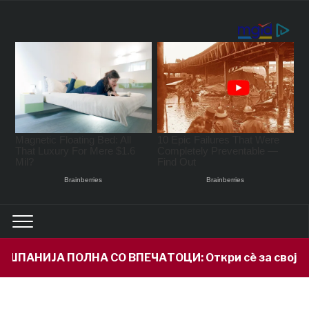
О ВПЕЧАТОЦИ: Откри сè за својот внук Илијан и при