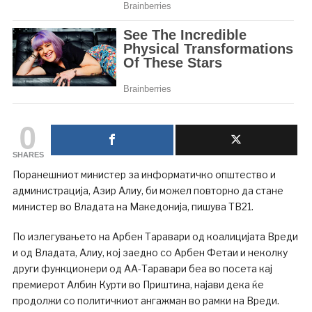
0
SHARES
Поранешниот министер за информатичко општество и
администрација, Азир Алиу, би можел повторно да стане
министер во Владата на Македонија, пишува ТВ21.
По излегувањето на Арбен Таравари од коалицијата Вреди
и од Владата, Алиу, кој заедно со Арбен Фетаи и неколку
други функционери од АА-Таравари беа во посета кај
премиерот Албин Курти во Приштина, најави дека ќе
продолжи со политичкиот ангажман во рамки на Вреди.