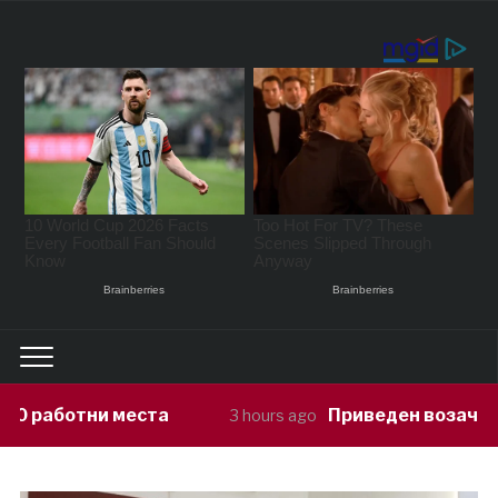
Приведен возач кој ја предизвикал н
3 hours ago