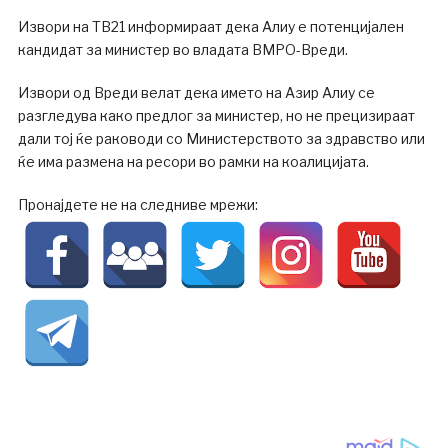
Извори на ТВ21 информираат дека Алиу е потенцијален
кандидат за министер во владата ВМРО-Вреди.
Извори од Вреди велат дека името на Азир Алиу се
разгледува како предлог за министер, но не прецизираат
дали тој ќе раководи со Министерството за здравство или
ќе има размена на ресори во рамки на коалицијата.
Пронајдете не на следниве мрежи: