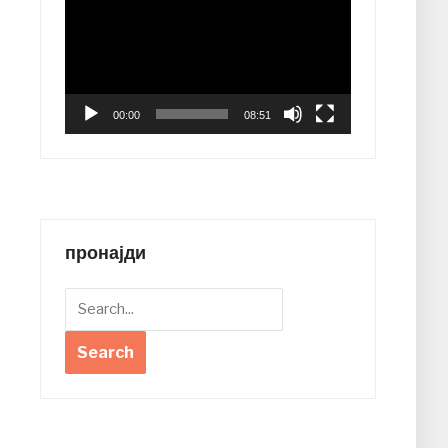
Player
00:00
08:51
пронајди