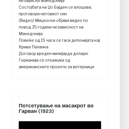
независна Македонија
Состојбата на Џо Бајден се влошува,
проговори неговиот син
(Видео) Мицкоски објави видео по
повод 35 години независност на
Македонија
Повеќе од 15 часа се гаси депонијата кај
Крива Паланка
Договор вреден милијарда долари:
Германија се откажува од
американските проекти за ветерници
Потсетување на масакрот во
Гарван (1923)
Video