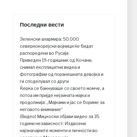
Последни вести
Зеленски алармира: 50.000
севернокорејски војници ќе бидат
распоредени во Русија
Приведен 19-годишник од Кочани,
снимал експлицитни видеа и
фотографии од поранешната девојка и
ги споделувал со други
Ќерка се бакнуваше со своето момче, а
потоа им пријде нејзината мајка и
продолжија: „Мајками и јас се бориме за
неговото внимание“
(Видео) Мицкоски објави видео за 35
години независност: Издвоени
најзначајните моменти и личности во