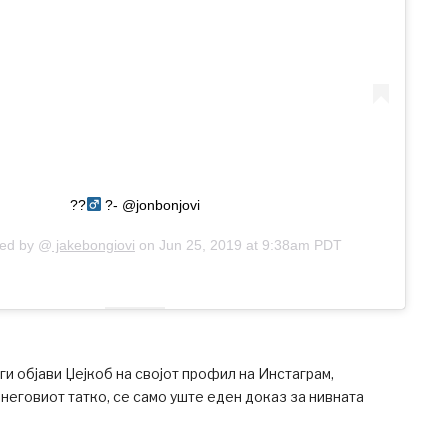
??‍
?- @jonbonjovi
red by @
jakebongiovi
on
Jun 25, 2019 at 9:38am PDT
и објави Џејкоб на својот профил на Инстаграм,
еговиот татко, се само уште еден доказ за нивната