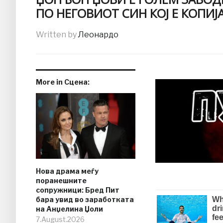
ПО НЕГОВИОТ СИН КОЈ Е КОПИЈ
Written by
Леонардо
More in Сцена:
Нова драма меѓу
поранешните
сопружници: Бред Пит
бара увид во заработката
на Анџелина Џоли
7.August.2026