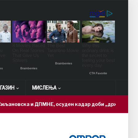
ГАЗИН
МИСЛЕЊА
а и ДПМНЕ, осуден кадар доби „државна тајна“ и ди