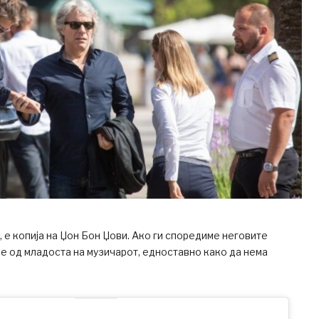
, е копија на Џон Бон Џови. Ако ги споредиме неговите
 од младоста на музичарот, едноставно како да нема