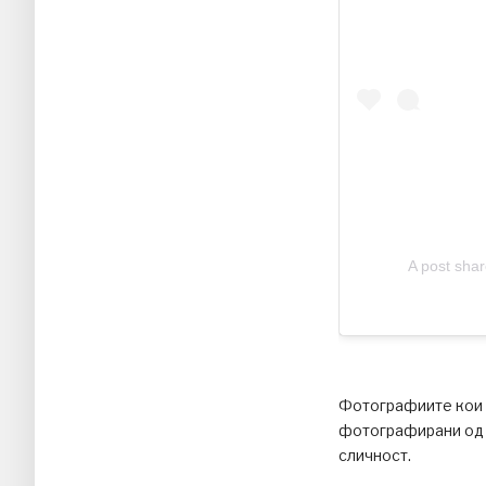
A post sha
Фотографиите кои г
фотографирани од н
сличност.