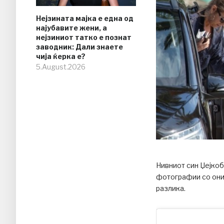
Нејзината мајка е една од
најубавите жени, а
нејзиниот татко е познат
заводник: Дали знаете
чија ќерка е?
5.August.2026
Нивниот син Џејкоб
фотографии со оние
разлика.