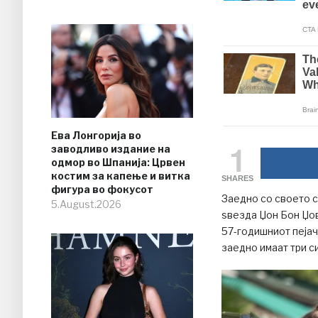
Ева Лонгорија во
1
заводливо издание на
одмор во Шпанија: Црвен
костим за капење и витка
SHARES
фигура во фокусот
Заедно со своето с
5.August.2026
ѕвезда Џон Бон Џов
57-годишниот пејач 
заедно имаат три си