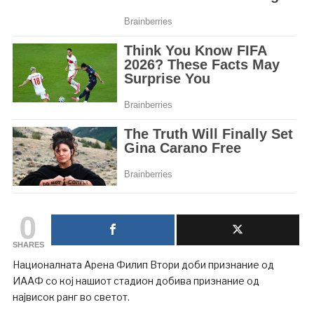
0
SHARES
Националната Арена Филип Втори доби признание од
ИААФ со кој нашиот стадион добива признание од
највисок ранг во светот.