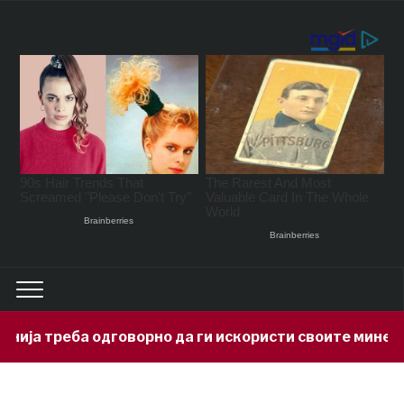
орно да ги искористи своите минерални богатства