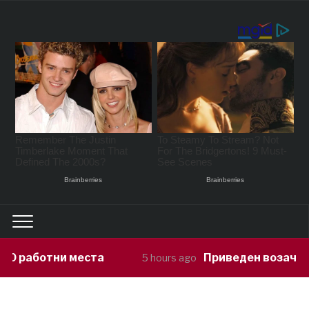
Приведен возач кој ја предизвикал н
5 hours ago