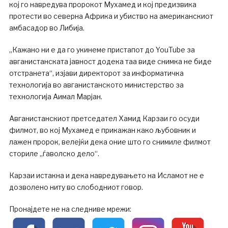
кој го навредува пророкот Мухамед и кој предизвика
протести во северна Африка и убиство на американскиот
амбасадор во Либија.
„Кажано ни е да го укинеме пристапот до YouTube за
авганистанската јавност додека таа виде снимка не биде
отстранета“, изјави директорот за информатичка
технологија во авганистанското министерство за
технологија Аимал Марјан.
Авганистанскиот претседател Хамид Карзаи го осуди
филмот, во кој Мухамед е прикажан како љубовник и
лажен пророк, велејќи дека оние што го снимиле филмот
сториле „ѓаволско дело“.
Карзаи истакна и дека навредувањето на Исламот не е
дозволено ниту во слободниот говор.
Пронајдете не на следниве мрежи: