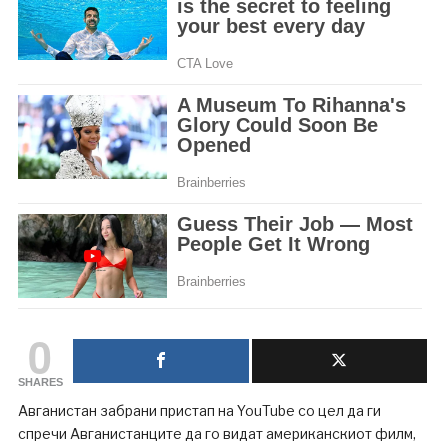
0
SHARES
Авганистан забрани пристап на YouTube со цел да ги
спречи Авганистанците да го видат американскиот филм,