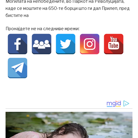
Могилата на непобедените, во Паркот на Револуцијата,
каде се моштите на 650-те борци што ги дал Прилеп, пред
бистите на
Пронајдете не на следниве мрежи: