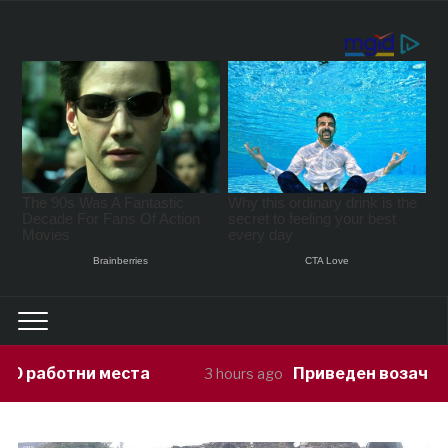
Приведен возач кој ја предизвикал н
3 hours ago