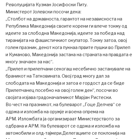
Револуцијата Кузман Јосифоски Питу.
Министерот Јолевски посочи дека:
„Столбот на државноста, гарантот на независноста на
Република Македонија своите корени ги влече токму од
идеите за слободна Македонија, идеите за победа над
тиранијата на фашистичкиот окупатор. Токму затоа, овој
голем празник, денот кога пукнаа првите пушки во Прилеп
и Куманово, Македонија застана на страната на правдата е
многу значаен за нас“.
„Прилеп и прилепчани секогаш несебично застанувале на
браникот на Татковината. Овој град многу дал за
слободата на Македонија и затоа е гордост да се биде
Прилепчанец посебно на овој голем ден“, посочи во
својата изјава градоначалникот Марјан Ристески.
Во чест на празникот, на булеварот „Гоце Делчев“ се
одржа и изложба на оружје и воена опрема на
АРМ. Изложбата ја организираат Министерството за
одбрана и АРМ. На булеварот се одржа и изложба на
автомобили и олд-тајмери.Делегациите се поклонија на