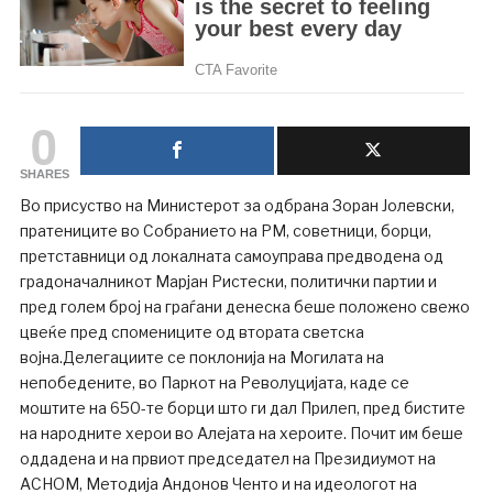
0
SHARES
Во присуство на Министерот за одбрана Зоран Јолевски,
пратениците во Собранието на РМ, советници, борци,
претставници од локалната самоуправа предводена од
градоначалникот Марјан Ристески, политички партии и
пред голем број на граѓани денеска беше положено свежо
цвеќе пред спомениците од втората светска
војна.Делегациите се поклонија на Могилата на
непобедените, во Паркот на Револуцијата, каде се
моштите на 650-те борци што ги дал Прилеп, пред бистите
на народните херои во Алејата на хероите. Почит им беше
оддадена и на првиот председател на Президиумот на
АСНОМ, Методија Андонов Ченто и на идеологот на