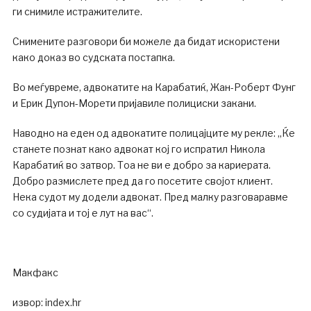
ги снимиле истражителите.
Снимените разговори би можеле да бидат искористени
како доказ во судската постапка.
Во меѓувреме, адвокатите на Карабатиќ, Жан-Роберт Фунг
и Ерик Дупон-Морети пријавиле полициски закани.
Наводно на еден од адвокатите полицајците му рекле: „Ќе
станете познат како адвокат кој го испратил Никола
Карабатиќ во затвор. Тоа не ви е добро за кариерата.
Добро размислете пред да го посетите својот клиент.
Нека судот му додели адвокат. Пред малку разговаравме
со судијата и тој е лут на вас“.
Макфакс
извор: index.hr