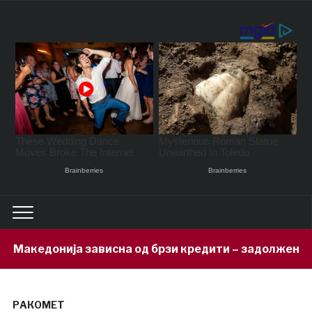
на од брзи кредити – задолжени 333 милиони евра за 
РАКОМЕТ