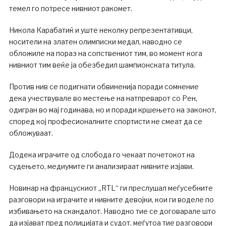
темел го потресе нивниот ракомет.
Никола Карабатиќ и уште неколку репрезентативци,
носители на златен олимписки медал, наводно се
обложиле на пораз на сопствениот тим, во момент кога
нивниот тим веќе ја обезбедил шампионската титула.
Против нив се подигнати обвиненија поради сомнение
дека учествувале во местење на натпреварот со Рен,
одигран во мај годинава, но и поради кршењето на законот,
според кој професионалните спортисти не смеат да се
обложуваат.
Додека играчите од слобода го чекаат почетокот на
судењето, медиумите ги анализираат нивните изјави.
Новинар на францускиот „RTL“ ги преслушал меѓусебните
разговори на играчите и нивните девојки, кои ги воделе по
избивањето на скандалот. Наводно тие се договарале што
да изјават пред полицијата и судот, меѓутоа тие разговори