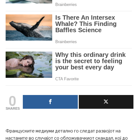
0
SHARES
Француските медиуми детално го следат развојот на
настаните во случајот со обложувачкиот скандал, кој до