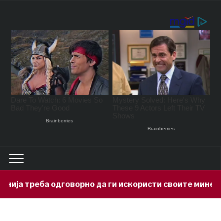
рно да ги искористи своите минерални богатства