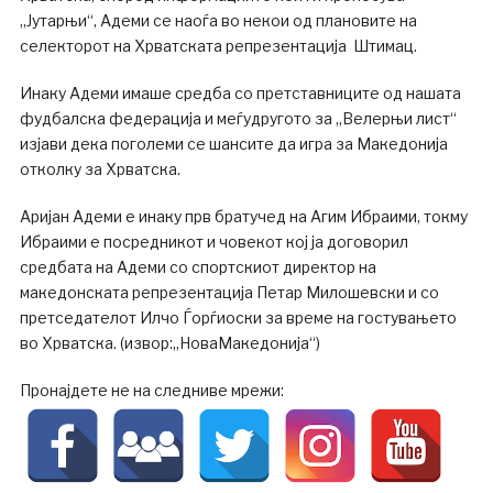
„Јутарњи“, Адеми се наоѓа во некои од плановите на
селекторот на Хрватската репрезентација Штимац.
Инаку Адеми имаше средба со претставниците од нашата
фудбалска федерација и меѓудругото за „Велерњи лист“
изјави дека поголеми се шансите да игра за Македонија
отколку за Хрватска.
Аријан Адеми е инаку прв братучед на Агим Ибраими, токму
Ибраими е посредникот и човекот кој ја договорил
средбата на Адеми со спортскиот директор на
македонската репрезентација Петар Милошевски и со
претседателот Илчо Ѓорѓиоски за време на гостувањето
во Хрватска. (извор:„НоваМакедонија“)
Пронајдете не на следниве мрежи: