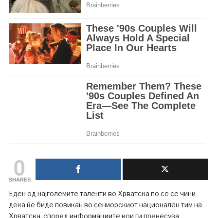
0
SHARES
Еден од најголемите таленти во Хрватска по се се чини
дека ќе биде повикан во сениорскиот национален тим на
Хрватска, според информациите кои ги пренесува