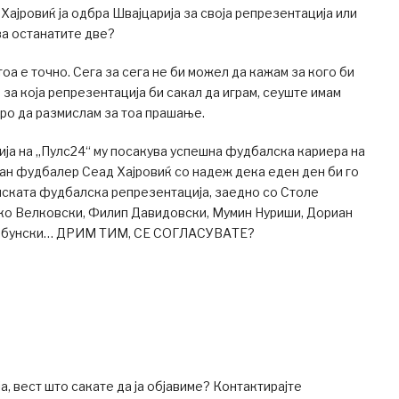
ајровиќ ја одбра Швајцарија за своја репрезентација или
за останатите две?
тоа е точно. Сега за сега не би можел да кажам за кого би
 за која репрезентација би сакал да играм, сеуште имам
ро да размислам за тоа прашање.
ја на „Пулс24“ му посакува успешна фудбалска кариера на
ан фудбалер Сеад Хајровиќ со надеж дека еден ден би го
ската фудбалска репрезентација, заедно со Столе
ко Велковски, Филип Давидовски, Мумин Нуриши, Дориан
Бабунски… ДРИМ ТИМ, СЕ СОГЛАСУВАТЕ?
а, вест што сакате да ја објавиме? Контактирајте