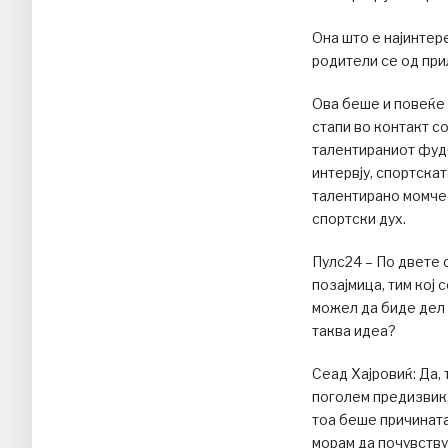
Она што е најинтер
родители се од пр
Ова беше и повеќе 
стапи во контакт со
талентираниот фуд
интервју, спортскат
талентирано момче 
спортски дух.
Пулс24 – По двете 
позајмица, тим кој 
можел да биде дел 
таква идеа?
Сеад Хајровиќ: Да, 
поголем предизвик,
тоа беше причината
морам да почувству