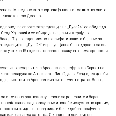
есно за Македонската спортска јавност е тоа што неговите
илепското село Десово.
од повод за спортската редакција на „Пулс24“ се обиде да
 Сеад Хајровиќ и се обиде да направи интервју со
балер. Тој со задоволство го прифати нашето барање за
а редакција на „Пулс24“ изразува јавна благодарност за ова
кое уште на 19 годишна возраст покажува голема зрелост и
сезони во резервите на Арсенал, се префрли во Барнет на
се натпреварува во Англиската Лига 2, дали Есад еден ден би
од првиот тим на Арсенал, има ли големиот стратег Венгер
тоа е точно, играв неколку сезони за резервите и барав
 повеќе шанса за докажување и повеќе искуство во прв тим,
 зошто си отидов на позајмица и беше добра позајмица,
вам како изгледа сето тоа. Се надевам дека сум во