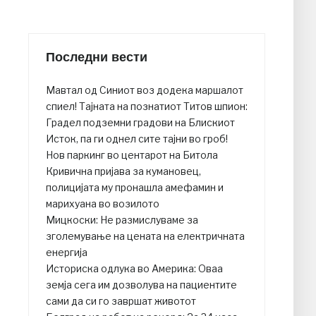
Последни вести
Mавтал од Синиот воз додека маршалот
спиел! Тајната на познатиот Титов шпион:
Градел подземни градови на Блискиот
Исток, па ги однел сите тајни во гроб!
Нов паркинг во центарот на Битола
Кривична пријава за кумановец,
полицијата му пронашла амефамин и
марихуана во возилото
Мицкоски: Не размислуваме за
зголемување на цената на електричната
енергија
Историска одлука во Америка: Оваа
земја сега им дозволува на пациентите
сами да си го завршат животот