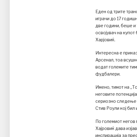
Еден од трите тран
играчи до 17 годиш
две години, беше и
освојувач на купот
Харјовиќ.
Интересна е приказ
Арсенал, тоа всушн
водат големите тим
фудбалери.
Имено, тимот на „Т
неговите потенција
сериозно следење н
Стив Роули кој бил
По големиот негов 
Хајровиќ дава изја
инспирација за пре