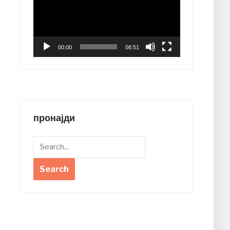
00:00
08:51
пронајди