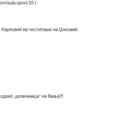
m/puls.sport.10 )
т Карловиќ му честиташе на Џоковиќ
удрил „шлаканица“ на Виља?!