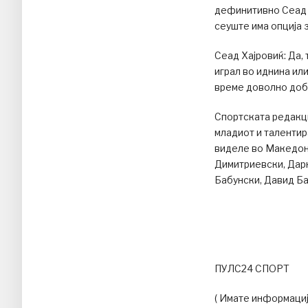
дефинитивно Сеад Х
сеуште има опција 
Сеад Хајровиќ: Да, 
играл во иднина или
време доволно доб
Спортската редакци
младиот и талентир
виделе во Македон
Димитриевски, Дар
Бабунски, Давид 
ПУЛС24 СПОРТ
( Имате информациј