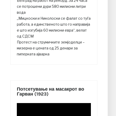
Белград на работ на рекорд: За 24 часа
се потрошени дури 580 милиони литри
вода
„Мицкоски и Николоски се фалат со туѓа
работа, а единственото што го направија
е што изгубија 60 милиони евра“, велат
од СДСМ
Протест на струмичките земјоделци –
мизерна е цената од 25 денари за
пиперката ајварка
Потсетување на масакрот во
Гарван (1923)
Video
Player