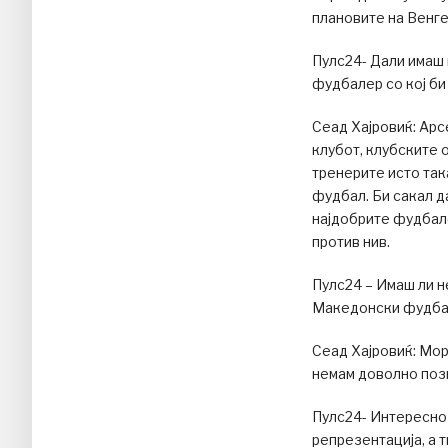
плановите на Венгер
Пулс24- Дали имаш 
фудбалер со кој би
Сеад Хајровиќ: Арс
клубот, клубските 
тренерите исто так
фудбал. Би сакал д
најдобрите фудбале
против нив.
Пулс24 – Имаш ли 
Македонски фудбал
Сеад Хајровиќ: Мор
немам доволно поз
Пулс24- Интересно 
репрезентација, а 