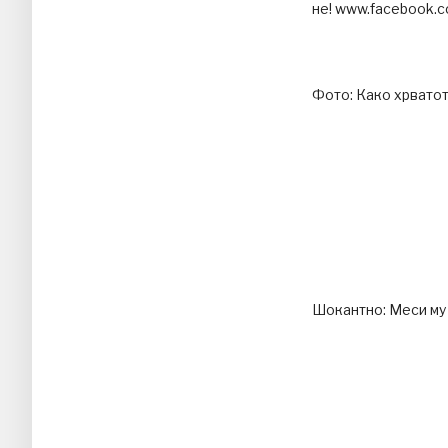
не! www.facebook.co
Фото: Како хрвато
Шокантно: Меси му 