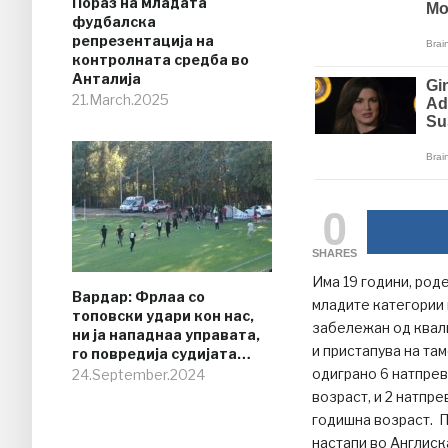
Пораз на младата
фудбалска
репрезентација на
контролната средба во
Анталија
21.March.2025
0
SHARES
Има 19 години, род
Вардар: Фрлаа со
младите категории 
топовски удари кон нас,
забележан од квали
ни ја нападнаа управата,
и пристапува на та
го повредија судијата…
одиграно 6 натпрев
24.September.2024
возраст, и 2 натпр
годишна возраст. П
настапи во Англиска