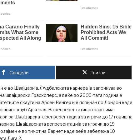
Сподели
Твитни
ен е во Швајцарија. Фудбалската кариера ја започнува во
на швајцарски Грасхоперс, а веќе во 2009-тата година е
тетните скаути на Арсен Венгер и е повикан во Лондон каде
мошниот клуб Арсенал. На репрезентативен план, има
ари за Швајцарската репрезентација за играчи до 17 годишна
евари за Швајцарската репрезентација за играчи до 19
озајмен е во тимот на Барнет каде веќе забележа 10
та Лига 2.