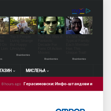
ГАЗИН
МИСЛЕЊА
Герасимовски: Инфо-штандови и здравствени пр
s ago