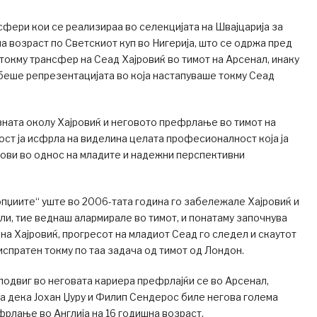
сфери кои се реализираа во селекцијата на Швајцарија за
на возраст по Светскиот куп во Нигерија, што се одржа пред
 токму трансфер на Сеад Хајровиќ во тимот на Арсенал, инаку
 беше репрезентацијата во која настапуваше токму Сеад
ната околу Хајровиќ и неговото префрлање во тимот на
ост ја исфрла на виделина целата професионалност која ја
ови во однос на младите и надежни перспективни
опџиите“ уште во 2006-тата година го забележале Хајровиќ и
ли, тие веднаш алармирале во тимот, и понатаму започнува
а Хајровиќ, прогресот на младиот Сеад го следел и скаутот
 испратен токму по таа задача од тимот од Лондон.
подвиг во неговата кариера префрлајќи се во Арсенал,
ва дека Јохан Џуру и Филип Сендерос биле негова голема
фрлање во Англија на 16 годишна возраст.