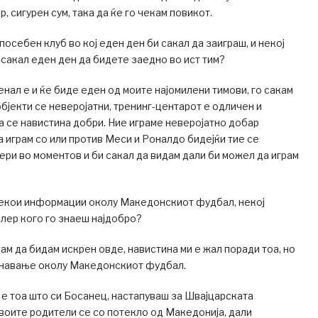
, сигурен сум, така да ќе го чекам повикот.
посебен клуб во кој еден ден би сакал да заиграш, и некој
 сакал еден ден да бидете заедно во ист тим?
енал е и ќе биде еден од моите најомилени тимови, го сакам
објекти се неверојатни, тренинг-центарот е одличен и
а се навистина добри. Ние играме неверојатно добар
а играм со или против Меси и Роналдо бидејќи тие се
ри во моментов и би сакал да видам дали би можел да играм
некои информации околу Македонскиот фудбал, некој
ер кого го знаеш најдобро?
ам да бидам искрен овде, навистина ми е жал поради тоа, но
навање околу Македонскиот фудбал.
е тоа што си Босанец, настапуваш за Швајцарската
твоите родители се со потекло од Македонија, дали