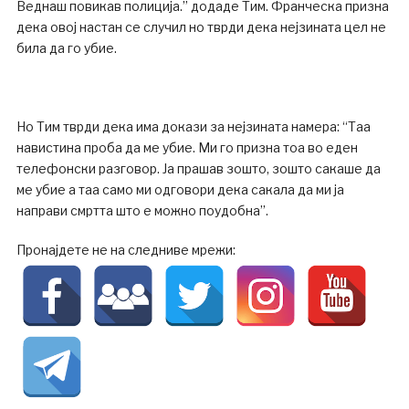
Веднаш повикав полиција.” додаде Тим. Франческа призна
дека овој настан се случил но тврди дека нејзината цел не
била да го убие.
Но Тим тврди дека има докази за нејзината намера: “Таа
навистина проба да ме убие. Ми го призна тоа во еден
телефонски разговор. Ја прашав зошто, зошто сакаше да
ме убие а таа само ми одговори дека сакала да ми ја
направи смртта што е можно поудобна”.
Пронајдете не на следниве мрежи: