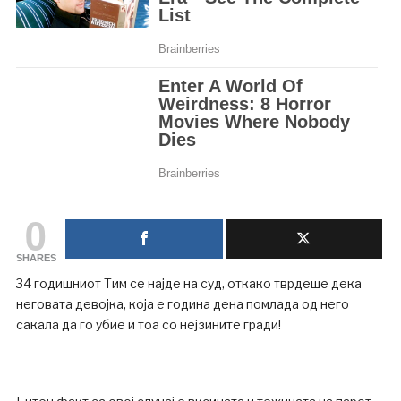
0
SHARES
34 годишниот Тим се најде на суд, откако тврдеше дека
неговата девојка, која е година дена помлада од него
сакала да го убие и тоа со нејзините гради!