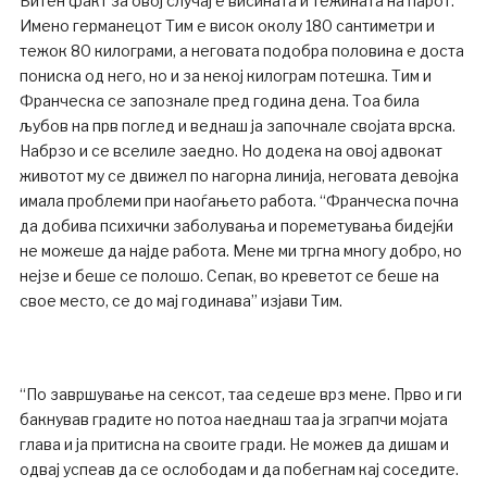
Битен факт за овој случај е висината и тежината на парот.
Имено германецот Тим е висок околу 180 сантиметри и
тежок 80 килограми, а неговата подобра половина е доста
пониска од него, но и за некој килограм потешка. Тим и
Франческа се запознале пред година дена. Тоа била
љубов на прв поглед и веднаш ја започнале својата врска.
Набрзо и се вселиле заедно. Но додека на овој адвокат
животот му се движел по нагорна линија, неговата девојка
имала проблеми при наоѓањето работа. “Франческа почна
да добива психички заболувања и пореметувања бидејќи
не можеше да најде работа. Мене ми тргна многу добро, но
нејзе и беше се полошо. Сепак, во креветот се беше на
свое место, се до мај годинава” изјави Тим.
“По завршување на сексот, таа седеше врз мене. Прво и ги
бакнував градите но потоа наеднаш таа ја зграпчи мојата
глава и ја притисна на своите гради. Не можев да дишам и
одвај успеав да се ослободам и да побегнам кај соседите.