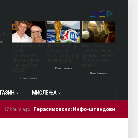
ГАЗИН
МИСЛЕЊА
Герасимовски: Инфо-штандови и здравствени пр
s ago