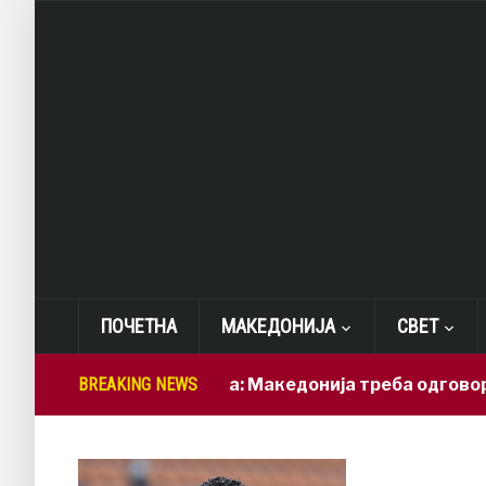
ПОЧЕТНА
МАКЕДОНИЈА
СВЕТ
Лепиткова: Македонија треба одговорно да г
BREAKING NEWS