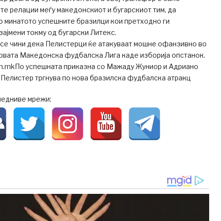
те релации меѓу македонскиот и бугарскиот тим, да
о минатото успешните бразилци кои претходно ги
ајмени токму од бугарски Литекс.
 се чини дека Пелистерци ќе атакуваат мошне офанзивно во
Првата Македонска фудбалска Лига каде изборија опстанок.
om.mkПо успешната приказна со Мажаду Жуниор и Адриано
 Пелистер тргнува по нова бразилска фудбалска атракц
ледниве мрежи: