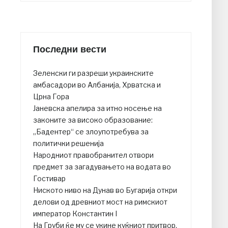
Последни вести
Зеленски ги разреши украинските
амбасадори во Албанија, Хрватска и
Црна Гора
Јаневска апелира за итно носење на
законите за високо образование:
„Бадентер“ се злоупотребува за
политички решенија
Народниот правобранител отвори
предмет за загадувањето на водата во
Гостивар
Ниското ниво на Дунав во Бугарија откри
делови од древниот мост на римскиот
император Константин I
На Груби ќе му се укине куќниот притвор,