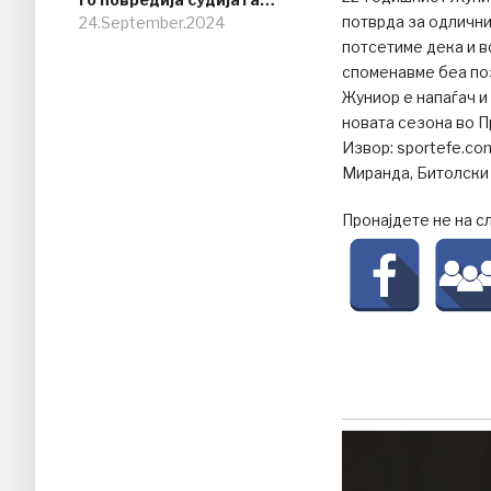
потврда за одлични
24.September.2024
потсетиме дека и в
споменавме беа поз
Жуниор е напаѓач и
новата сезона во 
Извор: sportefe.c
Миранда, Битолски
Пронајдете не на с