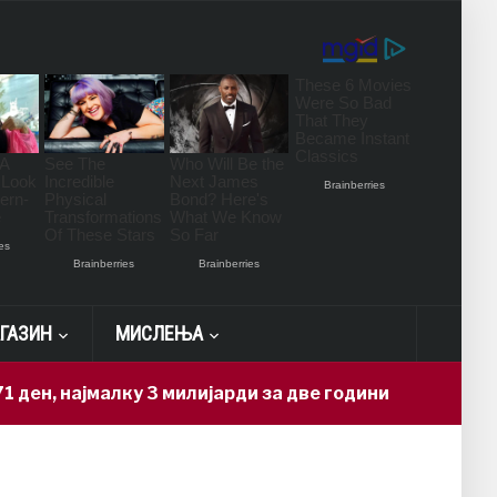
ГАЗИН
МИСЛЕЊА
ајмалку 3 милијарди за две години
Но
8 hours ago