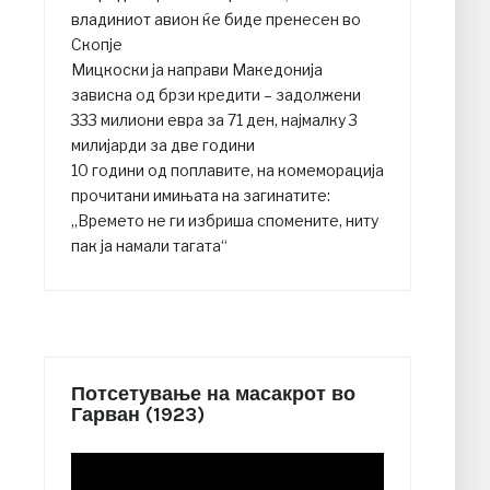
владиниот авион ќе биде пренесен во
Скопје
Мицкоски ја направи Македонија
зависна од брзи кредити – задолжени
333 милиони евра за 71 ден, најмалку 3
милијарди за две години
10 години од поплавите, на комеморација
прочитани имињата на загинатите:
„Времето не ги избриша спомените, ниту
пак ја намали тагата“
Потсетување на масакрот во
Гарван (1923)
Video
Player