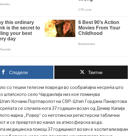
Сподели
Твитни
ло со тешки телесни повреди во сообраќајна несреќа што
во штипското село Чардаклија низ кое поминува
 Штип-Кочани.Портпаролот на СВР-Штип Гордана Панајотова
реќата се случила кога 37 годишен возач од Демир Капија
илото марка „Ровер“ со неготински регистерски таблички
от и се превртел во канал за атмосферска вода.
ата медицинска помош 37 годишниот возач е хоспитализиран