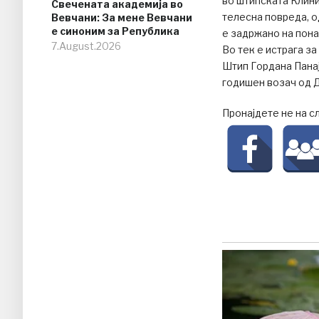
во штипската Клин
Свечената академија во
телесна повреда, о
Вевчани: За мене Вевчани
е синоним за Република
е задржано на пон
7.August.2026
Во тек е истрага з
Штип Гордана Панај
годишен возач од Д
Пронајдете не на с