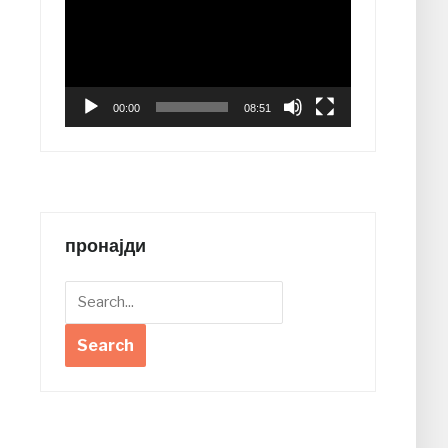
00:00
08:51
пронајди