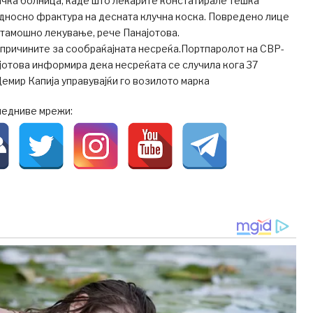
ичка болница, каде што лекарите констатирале тешка
дносно фрактура на десната клучна коска. Повредено лице
атамошно лекување, рече Панајотова.
а причините за сообраќајната несреќа.Портпаролот на СВР-
отова информира дека несреќата се случила кога 37
емир Капија управувајќи го возилото марка
ледниве мрежи: