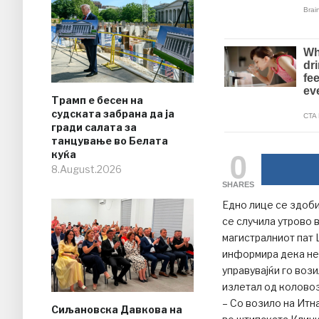
Трамп е бесен на
судската забрана да ја
гради салата за
танцување во Белата
0
куќа
8.August.2026
SHARES
Едно лице се здоби
се случила утрово 
магистралниот пат
информира дека нес
управувајќи го воз
излетал од коловоз
– Со возило на Итн
Сиљановска Давкова на