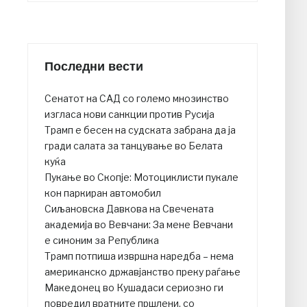
Последни вести
Сенатот на САД со големо мнозинство
изгласа нови санкции против Русија
Трамп е бесен на судската забрана да ја
гради салата за танцување во Белата
куќа
Пукање во Скопје: Мотоциклисти пукале
кон паркиран автомобил
Сиљановска Давкова на Свечената
академија во Вевчани: За мене Вевчани
е синоним за Република
Трамп потпиша извршна наредба – нема
американско државјанство преку раѓање
Македонец во Кушадаси сериозно ги
повредил вратните пршлени, со