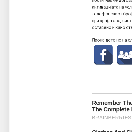
постигнавме догово
активацијата на ус
телефонскиот број 
при крај, а овој си
оставено и како сте
Пронајдете не на с