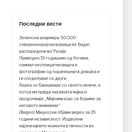
Последни вести
Зеленски алармира: 50.000
севернокорејски војници ќе бидат
распоредени во Русија
Приведен 19-годишник од Кочани,
снимал експлицитни видеа и
фотографии од поранешната девојка и
ги споделувал со други
Ќерка се бакнуваше со своето момче, а
потоа им пријде нејзината мајка и
продолжија: „Мајками и јас се бориме за
неговото внимание“
(Видео) Мицкоски објави видео за 35
години независност: Издвоени
најзначајните моменти и личности во