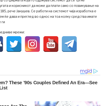
р со фирмата која го одржува системот да се тргне
лугата и корисникот да може да плати само со повикување на
185, рече Јанушев. Се работи на системот чија изработка е
стем ќе дава и преглед во однос на тоа колку средства имате
 ги
ледниве мрежи: