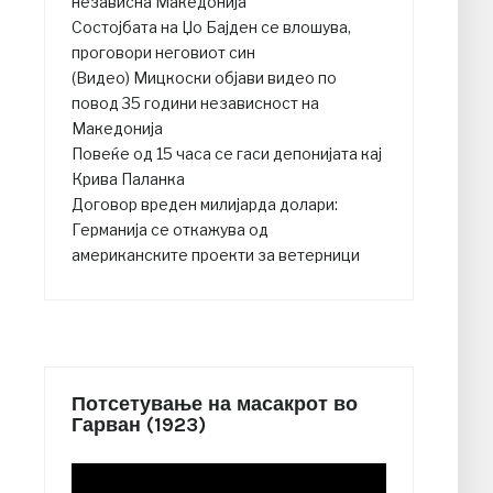
независна Македонија
Состојбата на Џо Бајден се влошува,
проговори неговиот син
(Видео) Мицкоски објави видео по
повод 35 години независност на
Македонија
Повеќе од 15 часа се гаси депонијата кај
Крива Паланка
Договор вреден милијарда долари:
Германија се откажува од
американските проекти за ветерници
Потсетување на масакрот во
Гарван (1923)
Video