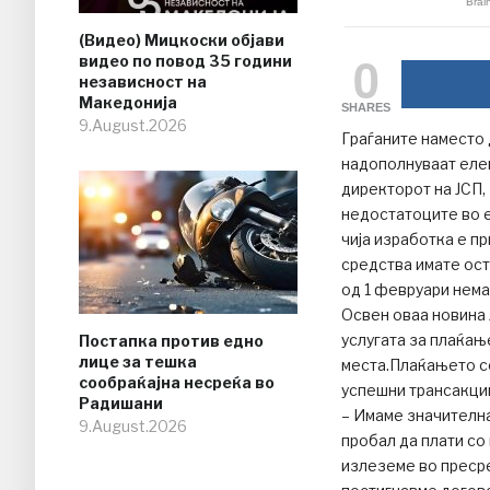
(Видео) Мицкоски објави
0
видео по повод 35 години
независност на
Македонија
SHARES
9.August.2026
Граѓаните наместо 
надополнуваат елек
директорот на ЈСП,
недостатоците во е
чија изработка е пр
средства имате ост
од 1 февруари нема
Освен оваа новина 
услугата за плаќањ
Постапка против едно
лице за тешка
места.Плаќањето со
сообраќајна несреќа во
успешни трансакции
Радишани
– Имаме значителна
9.August.2026
пробал да плати со 
излеземе во пресре