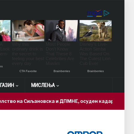
ГАЗИН
МИСЛЕЊА
 Сиљановска и ДПМНЕ, осуден кадар доби „државна т