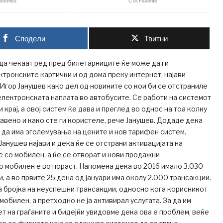
Сподели
Твитни
да чекаат ред пред билетарниците ќе може да ги
тронските картички и од дома преку интернет, најави
 Игор Јанушев како дел од новините со кои би се отстраниле
лектронската наплата во автобусите. Се работи на системот
и крај, а овој систем ќе дава и преглед во однос на тоа колку
авено и како сте ги користеле, рече Јанушев. Додаде дека
 да има зголемување на цените и нов тарифен систем.
Јанушев најави и дека ќе се отстрани активацијата на
е со мобилен, а ќе се отворат и нови продажни
 мобилен е во пораст. Напомена дека во 2016 имало 3.030
, а во првите 25 дена од јануари има околу 2.000 трансакции.
 бројка на неуспешни трансакции, односно кога корисникот
мобилен, а претходно не ја активирал услугата. За да им
т на граѓаните и бидејќи увидовме дека ова е проблем, веќе