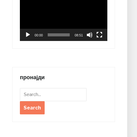
Player
00:00
08:51
пронајди