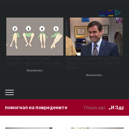
вредените
„И Здравје и работа“: Руд
7 hours ago