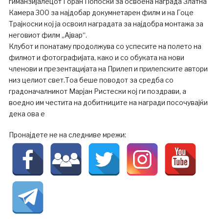
гиманзијалецот Горан Попоски за освоена награда Златна
Камера 300 за најдобар докумнетарен филм и на Гоце
Трајкоски кој ја освоил наградата за најдобра монтажа за
неговиот филм „Ајвар“.
Клубот и понатаму продолжува со успесите на полето на
филмот и фотографијата, како и со обуката на нови
членови и презентацијата на Прилеп и прилепските автори
низ целиот свет.Тоа беше поводот за средба со
градоначалникот Марјан Ристески кој ги поздрави, а
воедно им честита на добитниците на награди посочувајќи
дека ова е
Пронајдете не на следниве мрежи: