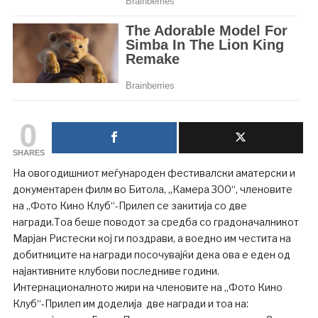
0
SHARES
На овогодишниот меѓународен фестивалски аматерски и
документарен филм во Битола, „Камера 300“, членовите
на „Фото Кино Клуб“-Прилеп се закитија со две
награди.Тоа беше поводот за средба со градоначалникот
Марјан Ристески кој ги поздрави, а воедно им честита на
добитниците на награди посочувајќи дека ова е еден од
најактивните клубови последниве години.
Интернационалното жири на членовите на „Фото Кино
Клуб“-Прилеп им доделија две награди и тоа на: