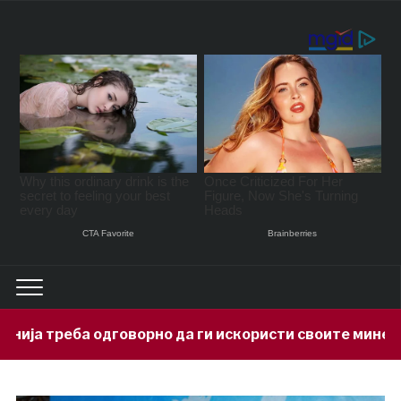
рно да ги искористи своите минерални богатства