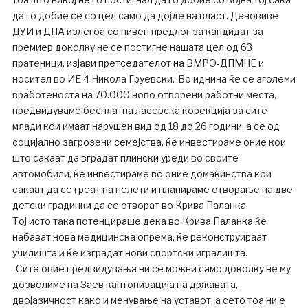
да го добие се со цел само да дојде на власт. Деновиве
ДУИ и ДПА излегоа со нивен предлог за кандидат за
премиер доколку не се постигне нашата цел од 63
пратеници, изјави претседателот на ВМРО-ДПМНЕ и
носител во ИЕ 4 Никола Груевски.-Во иднина ќе се зголеми
вработеноста на 70.000 ново отворени работни места,
предвидуваме бесплатна ласерска корекција за сите
млади кои имаат нарушен вид од 18 до 26 години, а се од
социјално загрозени семејства, ќе инвестираме оние кои
што сакаат да вградат плински уреди во своите
автомобили, ќе инвестираме во оние домаќинства кои
сакаат да се греат на пелети и планираме отворање на две
детски градинки да се отворат во Крива Паланка.
Тој исто така потенцираше дека во Крива Паланка ќе
набават нова медицинска опрема, ќе реконструираат
училишта и ќе изградат нови спортски игралишта.
-Сите овие предвидувања ни се можни само доколку не му
дозволиме на Заев кантонизација на државата,
двојазичност како и менување на уставот, а сето тоа ни е