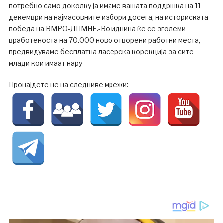
потребно само доколку ја имаме вашата поддршка на 11
декември на најмасовните избори досега, на историската
победа на ВМРО-ДПМНЕ.-Во иднина ќе се зголеми
вработеноста на 70.000 ново отворени работни места,
предвидуваме бесплатна ласерска корекција за сите
млади кои имаат нару
Пронајдете не на следниве мрежи: