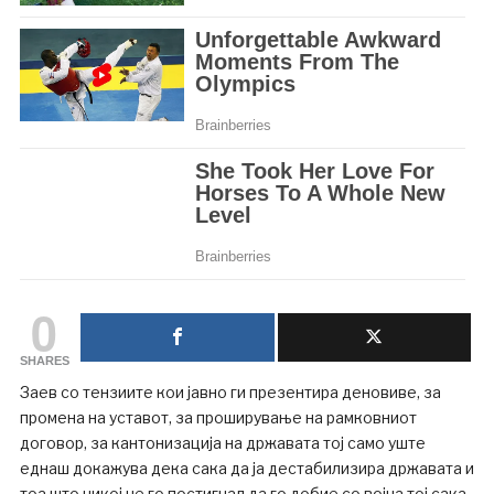
0
SHARES
Заев со тензиите кои јавно ги презентира деновиве, за
промена на уставот, за проширување на рамковниот
договор, за кантонизација на државата тој само уште
еднаш докажува дека сака да ја дестабилизира државата и
тоа што никој не го постигнал да го добие со војна тој сака