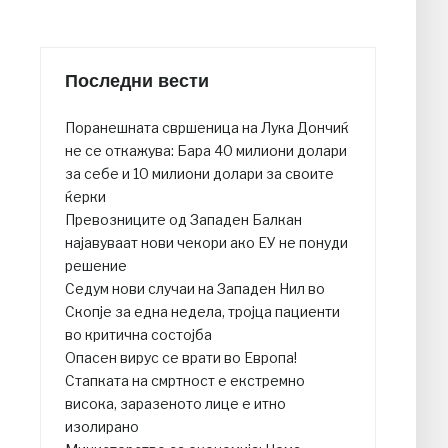
Последни вести
Поранешната свршеница на Лука Дончиќ
не се откажува: Бара 40 милиони долари
за себе и 10 милиони долари за своите
ќерки
Превозниците од Западен Балкан
најавуваат нови чекори ако ЕУ не понуди
решение
Седум нови случаи на Западен Нил во
Скопје за една недела, тројца пациенти
во критична состојба
Опасен вирус се врати во Европа!
Стапката на смртност е екстремно
висока, заразеното лице е итно
изолирано