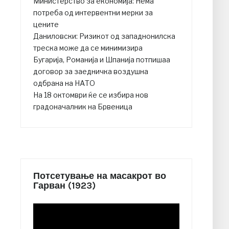
Министерство за економија: Нема
потреба од интервентни мерки за
цените
Даниловски: Ризикот од западнонилска
треска може да се минимизира
Бугарија, Романија и Шпанија потпишаа
договор за заедничка воздушна
одбрана на НАТО
На 18 октомври ќе се избира нов
градоначалник на Брвеница
Потсетување на масакрот во
Гарван (1923)
Video
Player