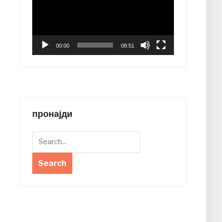
00:00
08:51
пронајди