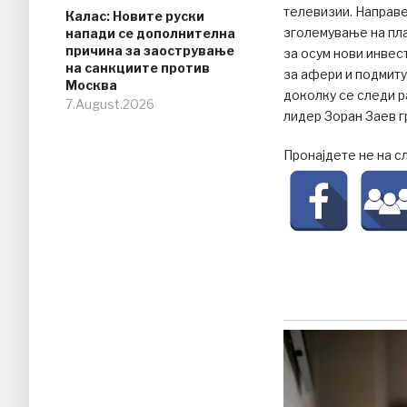
телевизии. Направе
Калас: Новите руски
зголемување на пла
напади се дополнителна
причина за заострување
за осум нови инвес
на санкциите против
за афери и подмиту
Москва
доколку се следи р
7.August.2026
лидер Зоран Заев г
Пронајдете не на с