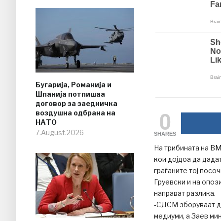
Бугарија, Романија и
Шпанија потпишаа
договор за заедничка
0
воздушна одбрана на
НАТО
7.August.2026
SHARES
На трибината на В
кои дојдоа да дада
граѓаните тој посо
Груевски и на опоз
направат разлика.
-СДСМ зборуваат д
медиуми, а Заев ми