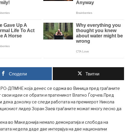
Сподели
Твитни
МРО-ДПМНЕ која денес се одржа во Виница пред граѓаните
т свои идеи се обрати и пратеникот Влатко Ѓорчев.Пред
чи дека доколку се следи работата на премиерот Никола
ицискиот лидер Зоран Заев граѓаните можат многу лесно да
ека во Македонија немало демократија и слобода на
натата недела даде две интервјуа на две национални