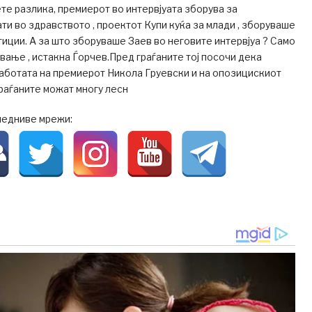
те разлика, премиерот во интервјуата зборува за
ти во здравството , проектот Купи куќа за млади , зборуваше
тиции. А за што зборуваше Заев во неговите интервјуа ? Само
вање , истакна Ѓорчев.Пред граѓаните тој посочи дека
аботата на премиерот Никола Груевски и на опозицискиот
раѓаните можат многу лесн
ледниве мрежи: