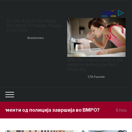
ја завршија во ВМРО?
Под покровите
6 hours ago