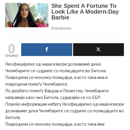
0
SHARES
Неофицијално од наши извори дознаваме дека
Чкембарите се судриле со полицајците во Битола.
Повредени се неколку полицајци, а исто така има и
повредени помеѓу Чкембарите.
По дербито помеѓу Вардар и Пелистер, Чкембарите
направија хаос низ Битола, судирајќи се со ЕБР.
Повеќе информации набргу.Неофицијално од наши извори
дознаваме дека Чкембарите се судриле со полицајците во
Битола.
Повредени се неколку полицајци, а исто така има