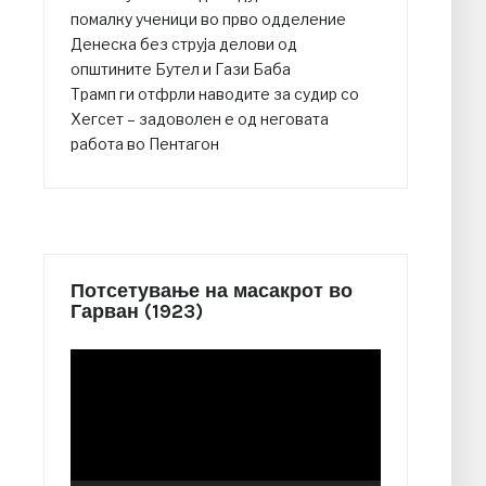
помалку ученици во прво одделение
Денеска без струја делови од
општините Бутел и Гази Баба
Трамп ги отфрли наводите за судир со
Хегсет – задоволен е од неговата
работа во Пентагон
Потсетување на масакрот во
Гарван (1923)
Video
Player