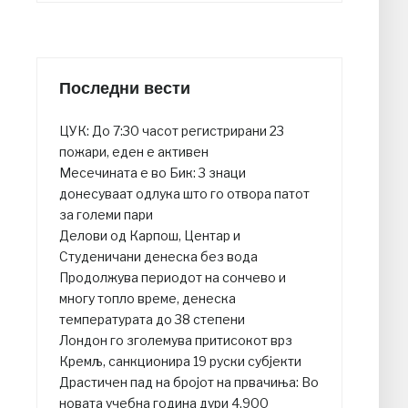
Последни вести
ЦУК: До 7:30 часот регистрирани 23
пожари, еден е активен
Месечината е во Бик: 3 знаци
донесуваат одлука што го отвора патот
за големи пари
Делови од Карпош, Центар и
Студеничани денеска без вода
Продолжува периодот на сончево и
многу топло време, денеска
температурата до 38 степени
Лондон го зголемува притисокот врз
Кремљ, санкционира 19 руски субјекти
Драстичен пад на бројот на првачиња: Во
новата учебна година дури 4.900