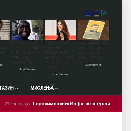
ГАЗИН
МИСЛЕЊА
Герасимовски: Инфо-штандови и здравствени про
 ago