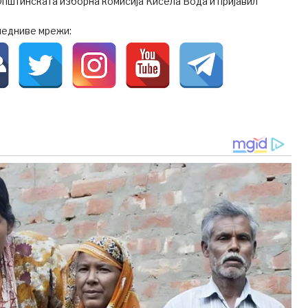
пштинската изборна комисија Кисела Вода и пријавил
ледниве мрежи: