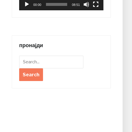
00:00
08:51
пронајди