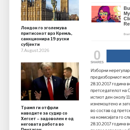
Лондон го зголемува
притисокот врз Кремљ,
санкционира 19 руски
субјекти
0
7.August.2026
SHARES
Изборни нерегулар
предизборниот молк
28.10.2017 година в
претседателот на О
истиот ден околу 11
изнемоштено и зато
Трамп ги отфрли
во состав од претс
наводите за судир со
на комисијата го с
Хегсет – задоволен е од
28.10.2017 година в
неговата работа во
Пентагон