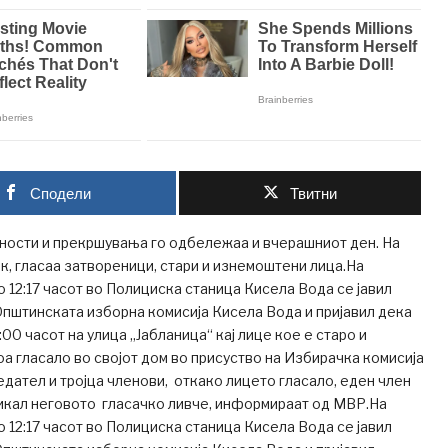
Сподели
Твитни
ности и прекршувања го одбележаа и вчерашниот ден. На
, гласаа затвореници, стари и изнемоштени лица.На
о 12:17 часот во Полициска станица Кисела Вода се јавил
пштинската изборна комисија Кисела Вода и пријавил дека
:00 часот на улица „Јабланица“ кај лице кое е старо и
а гласало во својот дом во присуство на Избирачка комисија
едател и тројца членови, откако лицето гласало, еден член
ликал неговото гласачко ливче, информираат од МВР.На
о 12:17 часот во Полициска станица Кисела Вода се јавил