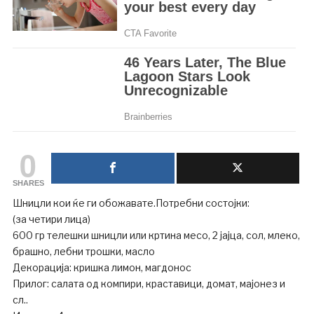
0
SHARES
Шницли кои ќе ги обожавате.Потребни состојки:
(за четири лица)
600 гр телешки шницли или кртина месо, 2 јајца, сол, млеко,
брашно, лебни трошки, масло
Декорација: кришка лимон, магдонос
Прилог: салата од компири, краставици, домат, мајонез и
сл..