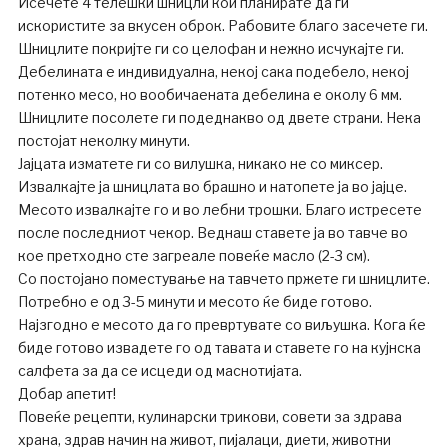
Исечете 4 телешки шницли кои планирате да ги
искористите за вкусен оброк. Рабовите благо засечете ги.
Шницлите покријте ги со целофан и нежно исчукајте ги.
Дебелината е индивидуална, некој сака подебело, некој
потенко месо, но вообичаената дебелина е околу 6 мм.
Шницлите посолете ги подеднакво од двете страни. Нека
постојат неколку минути.
Јајцата изматете ги со вилушка, никако не со миксер.
Извалкајте ја шницлата во брашно и натопете ја во јајце.
Месото извалкајте го и во лебни трошки. Благо истресете
после последниот чекор. Веднаш ставете ја во тавче во
кое претходно сте загреале повеќе масло (2-3 см).
Со постојано поместување на тавчето пржете ги шницлите.
Потребно е од 3-5 минути и месото ќе биде готово.
Најзгодно е месото да го превртувате со виљушка. Кога ќе
биде готово извадете го од тавата и ставете го на кујнска
салфета за да се исцеди од маснотијата.
Добар апетит!
Повеќе рецепти, кулинарски трикови, совети за здрава
храна, здрав начин на живот, пијалаци, диети, животни