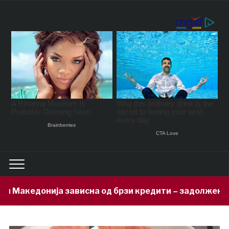
исна од брзи кредити – задолжени 333 милиони евра з