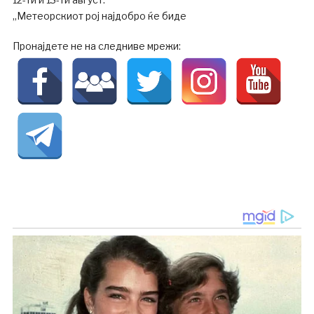
„Метеорскиот рој најдобро ќе биде
Пронајдете не на следниве мрежи: