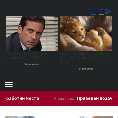
Приведен возач кој ја предизвикал н
9 hours ago