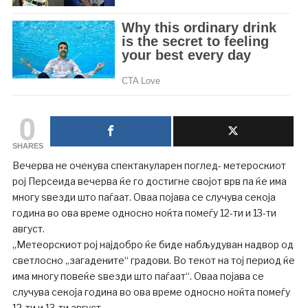
0
SHARES
Вечерва не очекува спектакуларен поглед- метероскиот
рој Персеида вечерва ќе го достигне својот врв па ќе има
многу ѕвезди што паѓаат. Оваа појава се случува секоја
година во ова време односно ноќта помеѓу 12-ти и 13-ти
август.
„Метеорскиот рој најдобро ќе биде набљудуван надвор од
светлосно „загадените“ градови. Во текот на тој период ќе
има многу повеќе ѕвезди што паѓаат“. Оваа појава се
случува секоја година во ова време односно ноќта помеѓу
12-ти и 13-ти август.