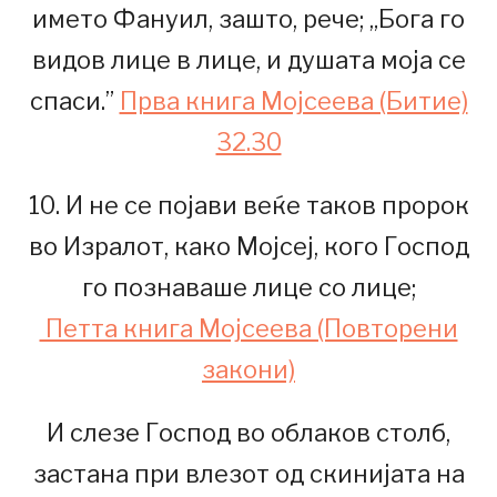
името Фануил, зашто, рече; „Бога го
видов лице в лице, и душата моја се
спаси.”
Прва книга Мојсеева (Битие)
32.30
10. И не се појави веќе таков пророк
во Изралот, како Мојсеј, кого Господ
го познаваше лице со лице;
Петта книга Мојсеева (Повторени
закони)
И слезе Господ во облаков столб,
застана при влезот од скинијата на