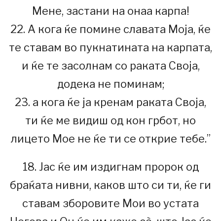
Мене, застани на онаа карпа!
22. А кога ќе помине славата Моја, ќе
те ставам во пукнатината на карпата,
и ќе те засолнам со раката Своја,
додека не поминам;
23. а кога ќе ја кренам раката Своја,
ти ќе ме видиш од кон грбот, но
лицето Мое не ќе ти се открие тебе.”
18. Јас ќе им издигнам пророк од
браќата нивни, каков што си ти, ќе ги
ставам зборовите Мои во устата