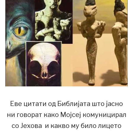
Еве цитати од Библијата што јасно
ни говорат како Мојсеј комуницирал
со Јехова и какво му било лицето