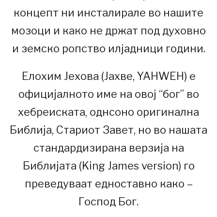
концепт ни инсталирале во нашите
мозоци и како не држат под духовно
и земско ропство илјадници години.
Елохим Јехова (Јахве, YAHWEH) е
официјалното име на овој “бог” во
хебреиската, однсоно оригинална
Библија, Стариот Завет, но во нашата
стандардизирана верзија на
Библијата (King James version) го
преведуваат едноставно како –
Господ Бог.