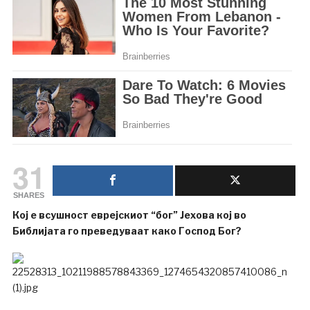
31
SHARES
Кој е всушност еврејскиот “бог” Јехова кој во
Библијата го преведуваат како Господ Бог?