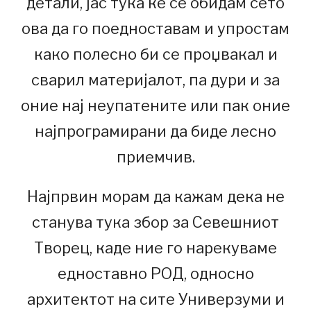
детали, јас тука ќе се обидам сето
ова да го поедноставам и упростам
како полесно би се проџвакал и
сварил материјалот, па дури и за
оние нај неупатените или пак оние
најпрограмирани да биде лесно
приемчив.
Најпрвин морам да кажам дека не
станува тука збор за Севешниот
Творец, каде ние го нарекуваме
едноставно РОД, односно
архитектот на сите Универзуми и