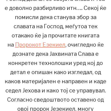
е доволно разбирливо итн….. Секој ќе
помисли дека станува збор за
славата на Господ, меѓутоа тек
отакако ќе ја прочитате книгата
на
Пророкот Езекиел
, очигледно ќе
дознате дека Јахвината Слава е
конкретен технолошки уред кој до
детал е опишан како изгледал, од
каков материјален е направен и каде
седел Јехова и како тој се управувал.
Согласно сведоштвото оставено од
овој пророк Језекиел, многу