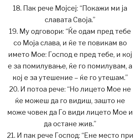
18. Пак рече Мојсеј: “Покажи ми ја
славата Своја.”
19. Му одговори: “Ќе одам пред тебе
со Моја слава, и ќе те повикам во
името Мое: Господ е пред тебе, и кој
е за помилување, ќе го помилувам, а
кој е за утешение – ќе го утешам.”
20. И потоа рече: “Но лицето Мое не
ќе можеш да го видиш, зашто не
може човек да Го види лицето Мое и
да остане жив.”
21. И пак рече Господ: “Ене место при