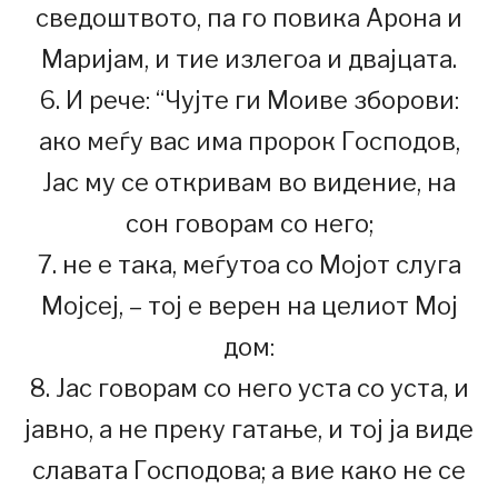
сведоштвото, па го повика Арона и
Маријам, и тие излегоа и двајцата.
6. И рече: “Чујте ги Моиве зборови:
ако меѓу вас има пророк Господов,
Јас му се откривам во видение, на
сон говорам со него;
7. не е така, меѓутоа со Мојот слуга
Мојсеј, – тој е верен на целиот Мој
дом:
8. Јас говорам со него уста со уста, и
јавно, а не преку гатање, и тој ја виде
славата Господова; а вие како не се