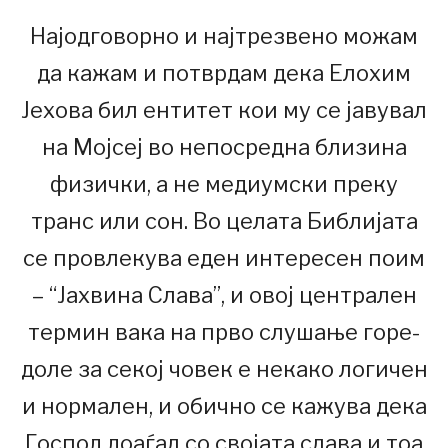
Најодговорно и најтрезвено можам
да кажам и потврдам дека Елохим
Јехова бил ентитет кои му се јавувал
на Мојсеј во непосредна близина
физички, а не медиумски преку
транс или сон. Во целата Библијата
се провлекува еден интересен поим
– “Јахвина Слава”, и овој централен
термин вака на прво слушање горе-
доле за секој човек е некако логичен
и нормален, и обично се кажува дека
Господ доаѓал со својата слава и тоа