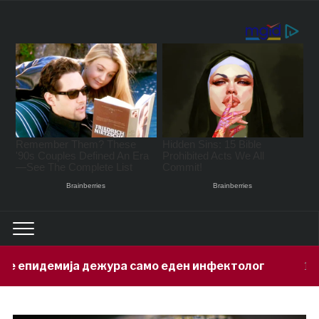
емија дежура само еден инфектолог
12 hours ago