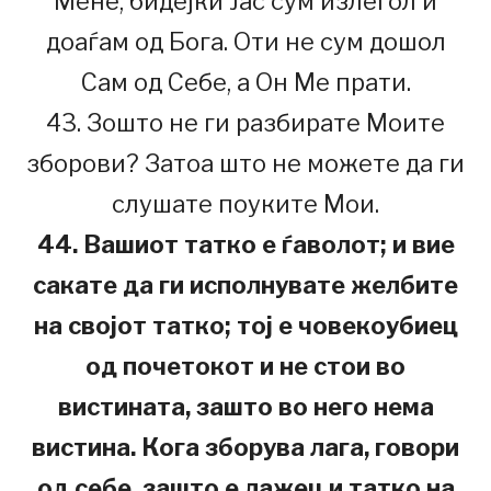
Мене, бидејќи Јас сум излегол и
доаѓам од Бога. Оти не сум дошол
Сам од Себе, а Он Ме прати.
43. Зошто не ги разбирате Моите
зборови? Затоа што не можете да ги
слушате поуките Мои.
44. Вашиот татко е ѓаволот; и вие
сакате да ги исполнувате желбите
на својот татко; тој е човекоубиец
од почетокот и не стои во
вистината, зашто во него нема
вистина. Кога зборува лага, говори
од себе, зашто е лажец и татко на