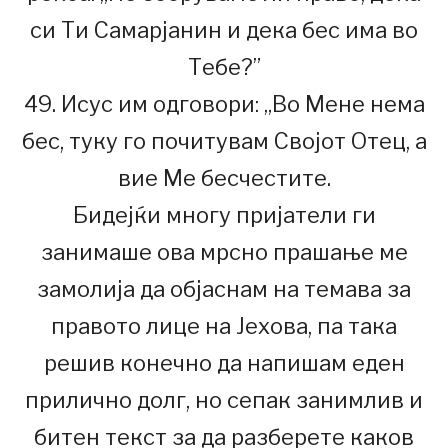
си Ти Самарјанин и дека бес има во
Тебе?”
49. Исус им одговори: „Во Мене нема
бес, туку го почитувам Својот Отец, а
вие Ме бесчестите.
Бидејќи многу пријатели ги
занимаше ова мрсно прашање ме
замолија да објаснам на темава за
правото лице на Јехова, па така
решив конечно да напишам еден
прилично долг, но сепак занимлив и
битен текст за да разберете каков