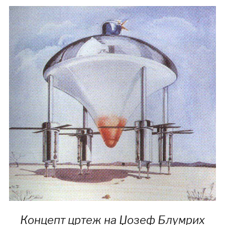
Концепт цртеж на Џозеф Блумрих