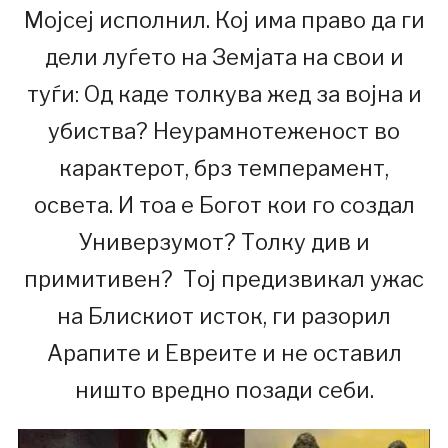
Мојсеј исполнил. Кој има право да ги
дели луѓето на Земјата на свои и
туѓи: Од каде толкува жед за војна и
убиства? Неурамнотеженост во
карактерот, брз темперамент,
освета. И тоа е Богот кои го создал
Универзумот? Толку див и
примитивен? Тој предизвикал ужас
на Блискиот исток, ги разорил
Арапите и Евреите и не оставил
ништо вредно позади себи.