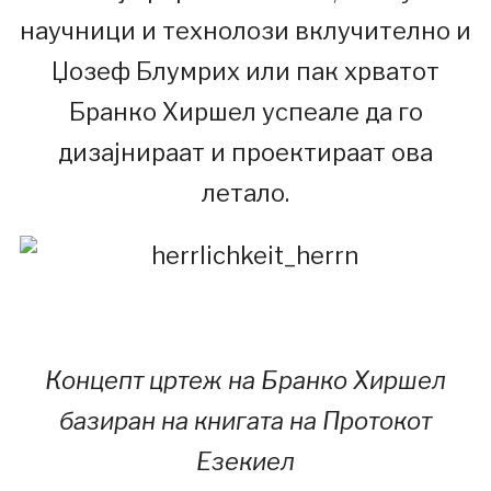
научници и технолози вклучително и
Џозеф Блумрих или пак хрватот
Бранко Хиршел успеале да го
дизајнираат и проектираат ова
летало.
Концепт цртеж на Бранко Хиршел
базиран на книгата на Протокот
Езекиел