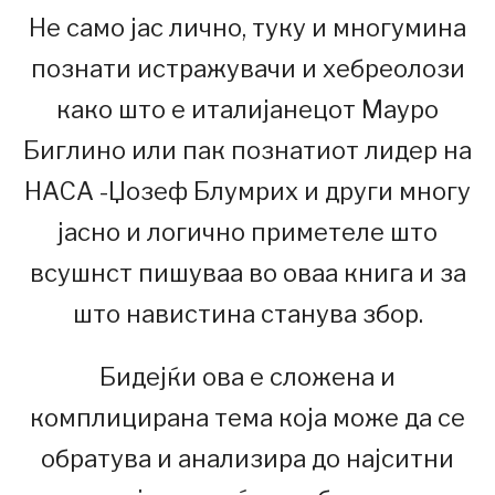
Не само јас лично, туку и многумина
познати истражувачи и хебреолози
како што e италијанецот Мауро
Биглино или пак познатиот лидер на
НАСА -Џозеф Блумрих и други многу
јасно и логично приметеле што
всушнст пишуваа во оваа книга и за
што навистина станува збор.
Бидејќи ова е сложена и
комплицирана тема која може да се
обратува и анализира до најситни