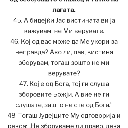
лагата.
45. А бидејќи Јас вистината ви ја
кажувам, не Ми верувате.
46. Кој од вас може да Ме укори за
неправда? Ако ли, пак, вистина
зборувам, тогаш зошто не ми
верувате?
47. Кој е од Бога, тој ги слуша
зборовите Божји. А вие не ги
слушате, зашто не сте од Бога.”
48. Тогаш Јудејците Му одговорија и
рекоа: „Не зборуваме ли право, дека