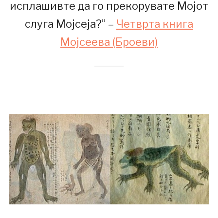
исплашивте да го прекорувате Мојот
слуга Мојсеја?” –
Четврта книга
Мојсеева (Броеви)