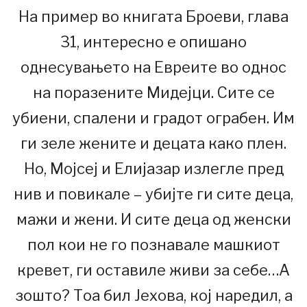
На пример во книгата Броеви, глава
31, интересно е опишано
однесувањето на Евреите во однос
на поразените Мидејци. Сите се
убиени, спалени и градот ограбен. Им
ги зеле жените и децата како плен.
Но, Мојсеј и Елијазар излегле пред
нив и повикале – убијте ги сите деца,
мажи и жени. И сите деца од женски
пол кои не го познавале машкиот
кревет, ги оставиле живи за себе…А
зошто? Тоа бил Јехова, кој наредил, а