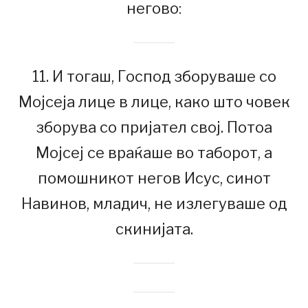
негово:
11. И тогаш, Господ зборуваше со
Мојсеја лице в лице, како што човек
зборува со пријател свој. Потоа
Мојсеј се враќаше во таборот, а
помошникот негов Исус, синот
Навинов, младич, не излегуваше од
скинијата.