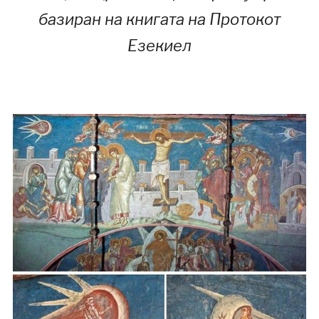
базиран на книгата на Протокот
Езекиел