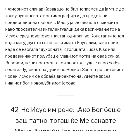
Фамозниот сликар Караваџо не бил неписмен да ја утне до
толку пустинската костимографија и да представи
средновековни оклопи… Многу јасно знаеле сликарите
како просветелни интелектуалци дека распнувањето на
Исус е средновековен настан одигран во Константинопол
каде меѓудругото го носел и името Ерусалим, како поим
каде се наоѓала “духовната” столицата. Judas Kiss или
предавничкиот пољубац е главниот мотив на оваа слика.
Впрочем, н
е ни постоел таков апостол, Јуда е само
code-
name
за Јудеинот па дури и во Новиот Завет просветениот
човек Исус им се обраќа директно на Јудеите врска
нивниот бог, крвољубивиот Јехова:
42. Но Исус им рече: „Ако Бог беше
ваш татко, тогаш ќе Ме сакавте