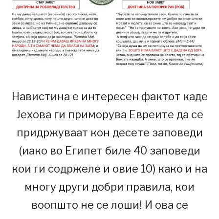
Навистина е интересен фактот каде
Јехова ги приморува Евреите да се
придржуваат кон десете заповеди
(иако во Египет биле 40 заповеди
кои ги содржеле и овие 10) како и на
многу други добри правила, кои
воопшто не се лоши! И ова се