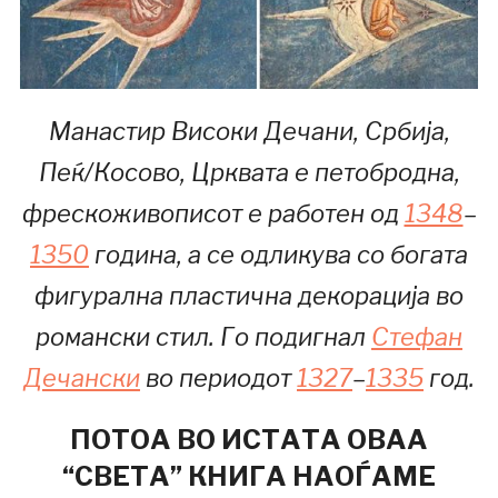
Манастир Високи Дечани, Србија,
Пеќ/Косово, Црквата е петобродна,
фрескоживописот е работен од
1348
–
1350
година, а се одликува со богата
фигурална пластична декорација во
романски стил. Го подигнал
Стефан
Дечански
во периодот
1327
–
1335
год.
ПОТОА ВО ИСТАТА ОВАА
“СВЕТА” КНИГА НАОЃАМЕ