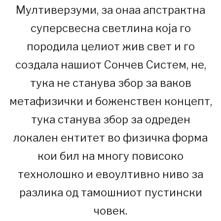
Мултиверзуми, за онаа апстрактна
суперсвесна светлина која го
породила целиот жив свет и го
создала нашиот Сончев Систем, не,
тука не станува збор за ваков
метафизички и боженствен концепт,
тука станува збор за одреден
локален ентитет во физичка форма
кои бил на многу повисоко
технолошко и евоултивно ниво за
разлика од тамошниот пустински
човек.