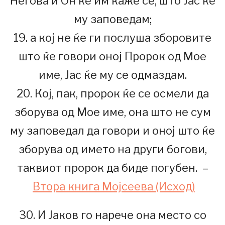
Негова и Он ќе им каже сè, што Јас ќе
му заповедам;
19. а кој не ќе ги послуша зборовите
што ќе говори оној Пророк од Мое
име, Јас ќе му се одмаздам.
20. Кој, пак, пророк ќе се осмели да
зборува од Мое име, она што не сум
му заповедал да говори и оној што ќе
зборува од името на други богови,
таквиот пророк да биде погубен. –
Втора книга Мојсеева (Исход)
30. И Јаков го нарече она место со