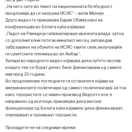
„На него сите во тимот на националната безбедност
предложија да се наоружа ИСИС“ – вели Мекејн.
Друго видео го прикажува Барак Обама како на
конференција во Белата куќа изјавува:
„Падот на Рамади ја галванизираше ирачката влада, затоа
со дополнителни потези минатиот месец заповедав
забрзување на обуките на ИСИС-овите сили, вклучувајќи
ги сунитските племиња во ал-Анбар“.
Хилари во наредното видео изјавува дека луѓето против
коишто тие се борат денес биле финансирани од самите
нив пред 20 години.
Во продолжение погледнете ги останатите изјави на
американските политичари од самиот политички врв за тоа
како терористите се нивен производ:Видеото кое е
направено од исечоци, прикажува дека високи
функционери од Белата куќа изјавиле дека финансираат,
опремуваат и тренираат терористи.
Пронајдете не на следниве мрежи: