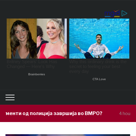
а завршија во ВМРО?
Под покровител
4 hours ago