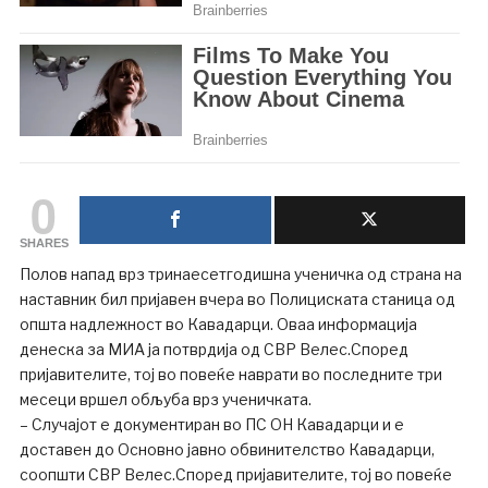
0
SHARES
Полов напад врз тринаесетгодишна ученичка од страна на
наставник бил пријавен вчера во Полициската станица од
општа надлежност во Кавадарци. Оваа информација
денеска за МИА ја потврдија од СВР Велес.Според
пријавителите, тој во повеќе наврати во последните три
месеци вршел обљуба врз ученичката.
– Случајот е документиран во ПС ОН Кавадарци и е
доставен до Основно јавно обвинителство Кавадарци,
соопшти СВР Велес.Според пријавителите, тој во повеќе