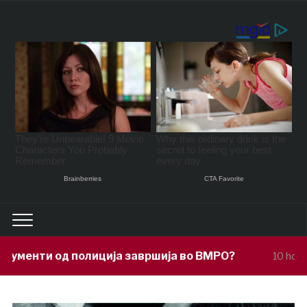
ија завршија во ВМРО?
Под покровит
10 hours ago