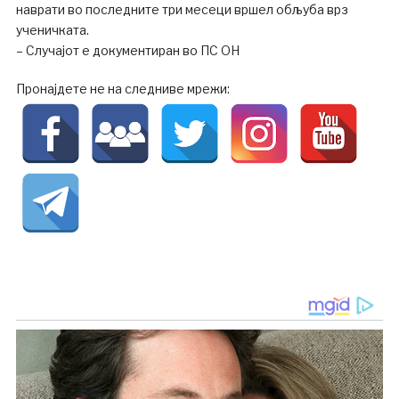
наврати во последните три месеци вршел обљуба врз
ученичката.
– Случајот е документиран во ПС ОН
Пронајдете не на следниве мрежи: