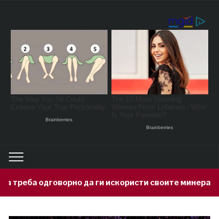
но да ги искористи своите минерални богатства