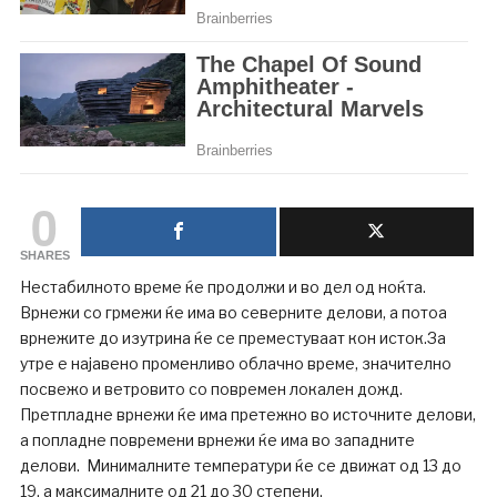
0
SHARES
Нестабилното време ќе продолжи и во дел од ноќта.
Врнежи со грмежи ќе има во северните делови, а потоа
врнежите до изутрина ќе се преместуваат кон исток.За
утре е најавено променливо облачно време, значително
посвежо и ветровито со повремен локален дожд.
Претпладне врнежи ќе има претежно во источните делови,
а попладне повремени врнежи ќе има во западните
делови. Минималните температури ќе се движат од 13 до
19, а максималните од 21 до 30 степени.