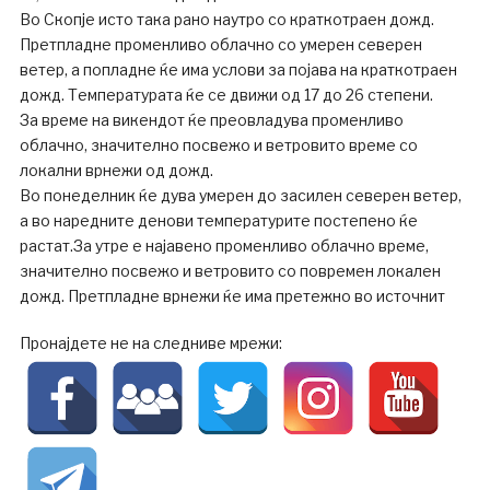
Во Скопје исто така рано наутро со краткотраен дожд.
Претпладне променливо облачно со умерен северен
ветер, а попладне ќе има услови за појава на краткотраен
дожд. Температурата ќе се движи од 17 до 26 степени.
За време на викендот ќе преовладува променливо
облачно, значително посвежо и ветровито време со
локални врнежи од дожд.
Во понеделник ќе дува умерен до засилен северен ветер,
а во наредните денови температурите постепено ќе
растат.За утре е најавено променливо облачно време,
значително посвежо и ветровито со повремен локален
дожд. Претпладне врнежи ќе има претежно во источнит
Пронајдете не на следниве мрежи: