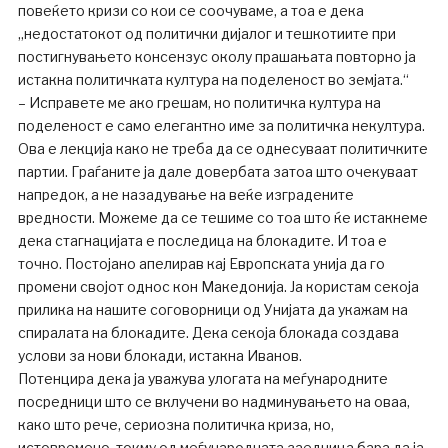
повеќето кризи со кои се соочуваме, а тоа е дека
„недостатокот од политички дијалог и тешкотиите при
постигнувањето консензус околу прашањата повторно ја
истакна политичката култура на поделеност во земјата.“
– Исправете ме ако грешам, но политичка култура на
поделеност е само елегантно име за политичка некултура.
Ова е лекција како не треба да се однесуваат политичките
партии. Граѓаните ја дале довербата затоа што очекуваат
напредок, а не назадување на веќе изградените
вредности. Можеме да се тешиме со тоа што ќе истакнеме
дека стагнацијата е последица на блокадите. И тоа е
точно. Постојано апелирав кај Европската унија да го
промени својот однос кон Македонија. Ја користам секоја
прилика на нашите соговорници од Унијата да укажам на
спиралата на блокадите. Дека секоја блокада создава
услови за нови блокади, истакна Иванов.
Потенцира дека ја уважува улогата на меѓународните
посредници што се вклучени во надминувањето на оваа,
како што рече, сериозна политичка криза, но,
истовремено, токму од меѓународната заедница бара да ја