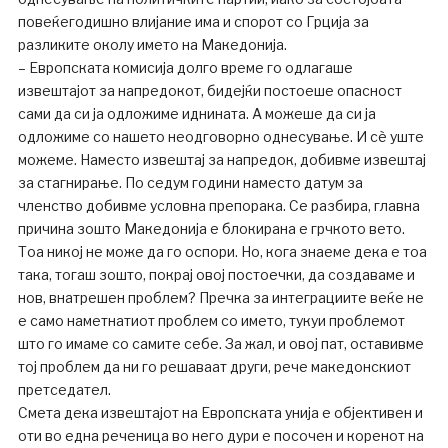
повеќегодишно влијание има и спорот со Грција за
разликите околу името на Македонија.
– Европската комисија долго време го одлагаше
извештајот за напредокот, бидејќи постоеше опасност
сами да си ја одложиме иднината. А можеше да си ја
одложиме со нашето неодговорно однесување. И сè уште
можеме. Наместо извештај за напредок, добивме извештај
за стагнирање. По седум години наместо датум за
членство добивме условна препорака. Се разбира, главна
причина зошто Македонија е блокирана е грчкото вето.
Тоа никој не може да го оспори. Но, кога знаеме дека е тоа
така, тогаш зошто, покрај овој постоечки, да создаваме и
нов, внатрешен проблем? Пречка за интеграциите веќе не
е само наметнатиот проблем со името, тукуи проблемот
што го имаме со самите себе. За жал, и овој пат, оставивме
тој проблем да ни го решаваат други, рече македонскиот
претседател.
Смета дека извештајот на Европската унија е објективен и
оти во една реченица во него дури е посочен и коренот на