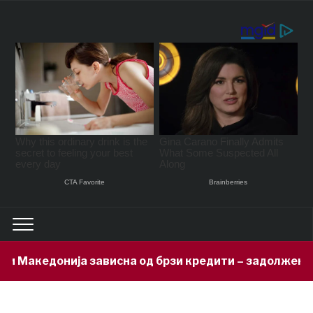
сна од брзи кредити – задолжени 333 милиони евра за