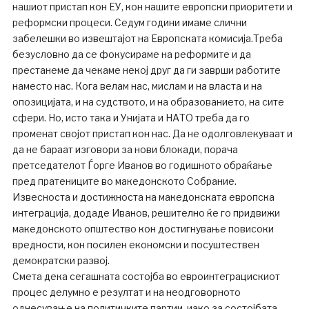
нашиот пристап кон ЕУ, кон нашите европски приоритети и
реформски процеси. Седум години имаме слични
забелешки во извештајот на Европската комисија.Треба
безусловно да се фокусираме на реформите и да
престанеме да чекаме некој друг да ги заврши работите
наместо нас. Кога велам нас, мислам и на власта и на
опозицијата, и на судството, и на образованието, на сите
сфери. Но, исто така и Унијата и НАТО треба да го
променат својот пристап кон нас. Да не одолговлекуваат и
да не бараат изговори за нови блокади, порача
претседателот Ѓорге Иванов во годишното обраќање
пред пратениците во македонското Собрание.
Извесноста и достижноста на македонската европска
интеграција, додаде Иванов, решително ќе го придвижи
македонското општество кон достигнување повисоки
вредности, кон посилен економски и посуштествен
демократски развој.
Смета дека сегашната состојба во евроинтеграцискиот
процес делумно е резултат и на неодговорното
однесување на политичките партии, иако за состојбата