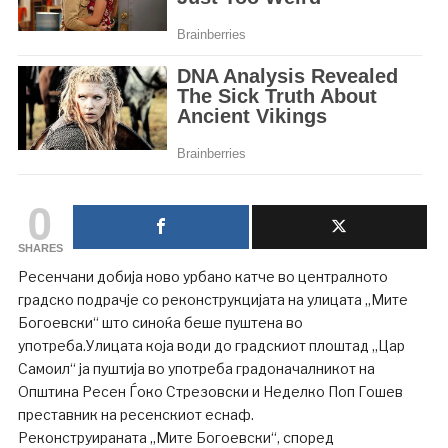
0
SHARES
Ресенчани добија ново урбано катче во централното
градско подрачје со реконструкцијата на улицата „Мите
Богоевски“ што синоќа беше пуштена во
употреба.Улицата која води до градскиот плоштад „Цар
Самоил“ ја пуштија во употреба градоначалникот на
Општина Ресен Ѓоко Стрезовски и Неделко Поп Гошев
преставник на ресенскиот еснаф.
Реконструираната „Мите Богоевски“, според