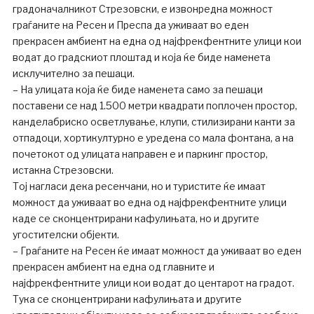
градоначалникот Стрезовски, е извонредна можност
граѓаните на Ресен и Преспа да уживаат во еден
прекрасен амбиент на една од најфрекфентните улици кои
водат до градскиот плоштад и која ќе биде наменета
исклучително за пешаци.
– На улицата која ќе биде наменета само за пешаци
поставени се над 1.500 метри квадрати поплочен простор,
канделабриско осветлување, клупи, стилизирани канти за
отпадоци, хортикултурно е уредена со мала фонтана, а на
почетокот од улицата направен е и паркинг простор,
истакна Стрезовски.
Тој нагласи дека ресенчани, но и туристите ќе имаат
можност да уживаат во една од најфрекфентните улици
каде се сконцентрирани кафулињата, но и другите
угостителски објекти.
– Граѓаните на Ресен ќе имаат можност да уживаат во еден
прекрасен амбиент на една од главните и
најфрекфентните улици кои водат до центарот на градот.
Тука се сконцентрирани кафулињата и другите