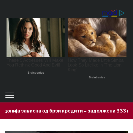
 брзи кредити – задолжени 333 милиони евра за 71 де