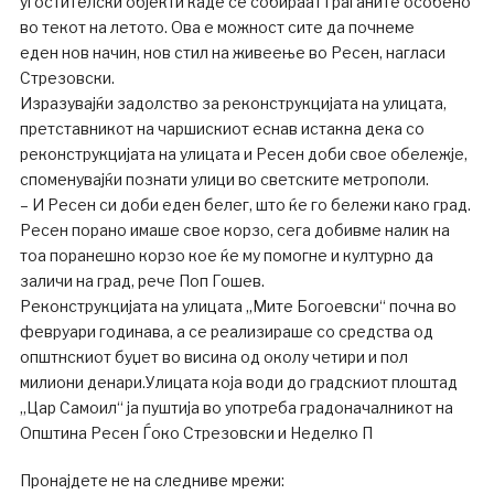
угостителски објекти каде се собираат граѓаните особено
во текот на летото. Ова е можност сите да почнеме
еден нов начин, нов стил на живеење во Ресен, нагласи
Стрезовски.
Изразувајќи задолство за реконструкцијата на улицата,
претставникот на чаршискиот еснав истакна дека со
реконструкцијата на улицата и Ресен доби свое обележје,
споменувајќи познати улици во светските метрополи.
– И Ресен си доби еден белег, што ќе го бележи како град.
Ресен порано имаше свое корзо, сега добивме налик на
тоа поранешно корзо кое ќе му помогне и културно да
заличи на град, рече Поп Гошев.
Реконструкцијата на улицата „Мите Богоевски“ почна во
февруари годинава, а се реализираше со средства од
општнскиот буџет во висина од околу четири и пол
милиони денари.Улицата која води до градскиот плоштад
„Цар Самоил“ ја пуштија во употреба градоначалникот на
Општина Ресен Ѓоко Стрезовски и Неделко П
Пронајдете не на следниве мрежи: