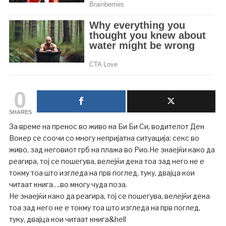
0
SHARES
За време на пренос во живо на Би Би Си, водителот Ден
Вокер се соочи со многу непријатна ситуација: секс во
живо, зад неговиот грб на плажа во Рио.Не знаејќи како да
реагира, тој се пошегува, велејќи дека тоа зад него не е
токму тоа што изгледа на прв поглед, туку, двајца кои
читаат книга….во многу чуда поза.
Не знаејќи како да реагира, тој се пошегува, велејќи дека
тоа зад него не е токму тоа што изгледа на прв поглед,
туку, двајца кои читаат книга&hell