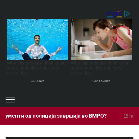
ја завршија во ВМРО?
Под покровит
18 hours ago