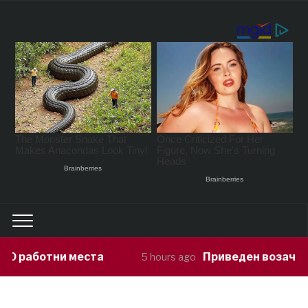
Приведен возач кој ја предизвикал 
5 hours ago