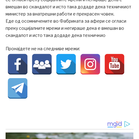
вмешан во скандалот и исто така додаде дека техничкиот
министер за внатрешни работи е прекрасен човек.
Еде од осомничените во Фабриката за афери се огласи
преку социјалните мрежи и негираше дека е вмешан во
скандалот и исто така додаде дека техничкио
Пронајдете не на следниве мрежи: