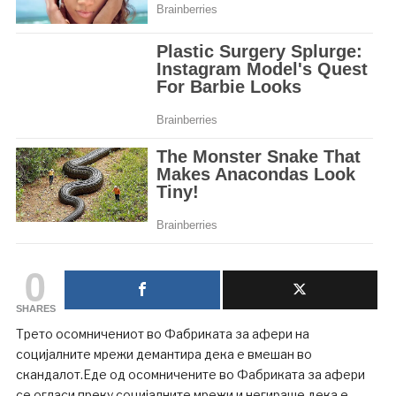
0
SHARES
Трето осомничениот во Фабриката за афери на
социјалните мрежи демантира дека е вмешан во
скандалот.Еде од осомничените во Фабриката за афери
се огласи преку социјалните мрежи и негираше дека е