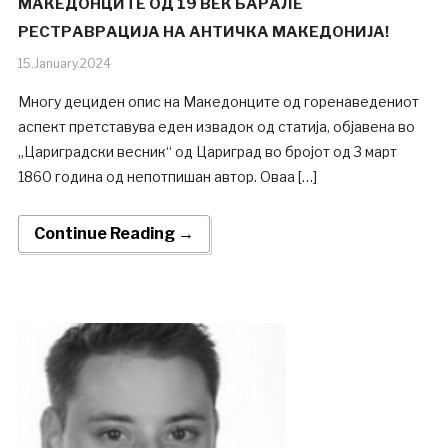
МАКЕДОНЦИТЕ ОД 19 ВЕК БАРАЛЕ
РЕСТРАВРАЦИЈА НА АНТИЧКА МАКЕДОНИЈА!
15.January.2024
Многу дециден опис на Македонците од горенаведениот
ас­пект прет­ста­­вува еден извадок од статија, објавена во
„Цариг­рад­с­ки вес­ник“ од Цариград во бројот од 3 март
1860 година од непот­пишан ав­тор. Оваа […]
Continue Reading →