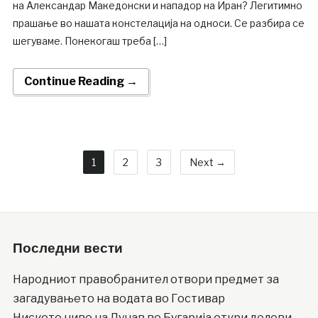
на Александар Македонски и нападор на Иран? Легитимно
прашање во нашата констелација на односи. Се разбира се
шегуваме. Понекогаш треба […]
Continue Reading →
1
2
3
Next →
Последни вести
Народниот правобранител отвори предмет за
загадувањето на водата во Гостивар
Ниското ниво на Дунав во Бугарија откри делови