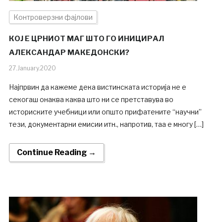
Контроверзни фајлови
КОЈ Е ЦРНИОТ МАГ ШТО ГО ИНИЦИРАЛ
АЛЕКСАНДАР МАКЕДОНСКИ?
27.January.2020
Најпрвин да кажеме дека вистинската историја не е
секогаш онаква каква што ни се претставува во
историските учебници или општо прифатените “научни”
тези, документарни емисии итн., напротив, таа e многу […]
Continue Reading →