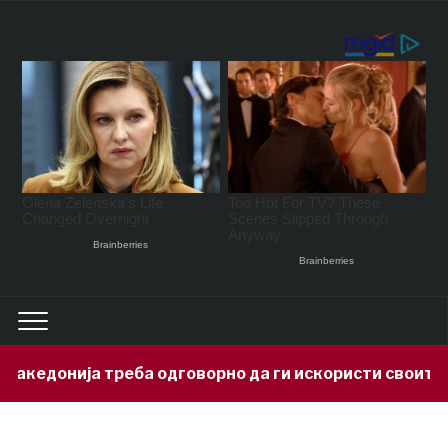
онија треба одговорно да ги искористи своите мине