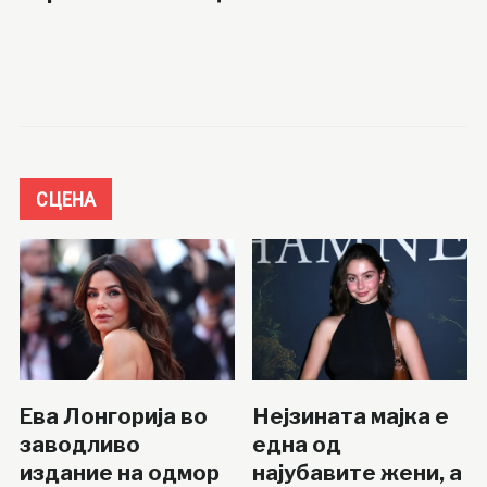
СЦЕНА
Ева Лонгорија во
Нејзината мајка е
заводливо
една од
издание на одмор
најубавите жени, а