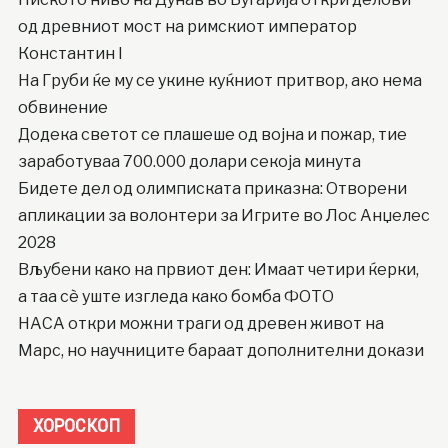
од древниот мост на римскиот император
Константин I
На Груби ќе му се укине куќниот притвор, ако нема
обвинение
Додека светот се плашеше од војна и пожар, тие
заработуваа 700.000 долари секоја минута
Бидете дел од олимписката приказна: Отворени
апликации за волонтери за Игрите во Лос Анџелес
2028
Вљубени како на првиот ден: Имаат четири ќерки,
а таа сè уште изгледа како бомба ФОТО
НАСА откри можни траги од древен живот на
Марс, но научниците бараат дополнителни докази
ХОРОСКОП