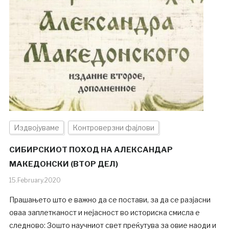
Издвојуваме
Контроверзни фајлови
СИБИРСКИОТ ПОХОД НА АЛЕКСАНДАР
МАКЕДОНСКИ (ВТОР ДЕЛ)
15.February.2020
Прашањето што е важно да се постави, за да се разјасни
оваа заплетканост и нејасност во историска смисла е
следново: Зошто научниот свет преќутува за овие наоди и