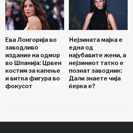
Ева Лонгорија во
Нејзината мајка е
заводливо
една од
издание на одмор
најубавите жени, а
во Шпанија: Црвен
нејзиниот татко е
костим за капење
познат заводник:
и витка фигура во
Дали знаете чија
фокусот
ќерка е?