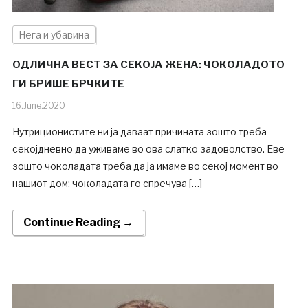
Нега и убавина
ОДЛИЧНА ВЕСТ ЗА СЕКОЈА ЖЕНА: ЧОКОЛАДОТО
ГИ БРИШЕ БРЧКИТЕ
16.June.2020
Нутриционистите ни ја даваат причината зошто треба
секојдневно да уживаме во ова слатко задоволство. Еве
зошто чоколадата треба да ја имаме во секој момент во
нашиот дом: чоколадата го спречува […]
Continue Reading →