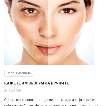
Нега и убавина
КАЖЕТЕ ИМ ЗБОГУМ НА БРЧКИТЕ
24.July.2019
Секоја жена сака вечно да остане млада и да ја спречи
појавата на брчки. Но, што ако постои начин навистина да