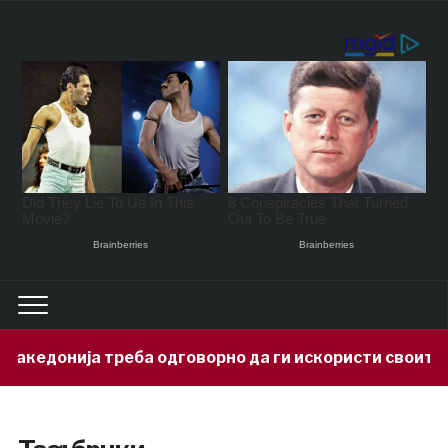
онија треба одговорно да ги искористи своите мине