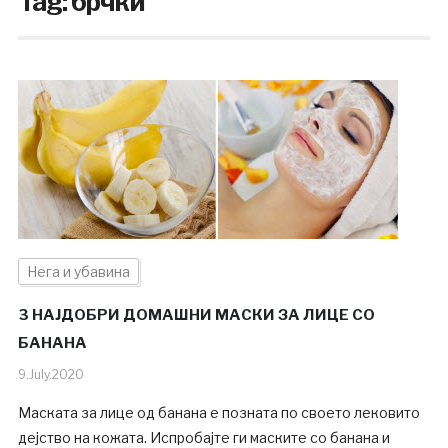
Tag:
брчки
Нега и убавина
3 НАЈДОБРИ ДОМАШНИ МАСКИ ЗА ЛИЦЕ СО
БАНАНА
9.July.2020
Маската за лице од банана е позната по своето лековито
дејство на кожата. Испробајте ги маските со банана и