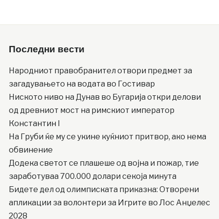
Последни вести
Народниот правобранител отвори предмет за
загадувањето на водата во Гостивар
Ниското ниво на Дунав во Бугарија откри делови
од древниот мост на римскиот император
Константин I
На Груби ќе му се укине куќниот притвор, ако нема
обвинение
Додека светот се плашеше од војна и пожар, тие
заработуваа 700.000 долари секоја минута
Бидете дел од олимписката приказна: Отворени
апликации за волонтери за Игрите во Лос Анџелес
2028