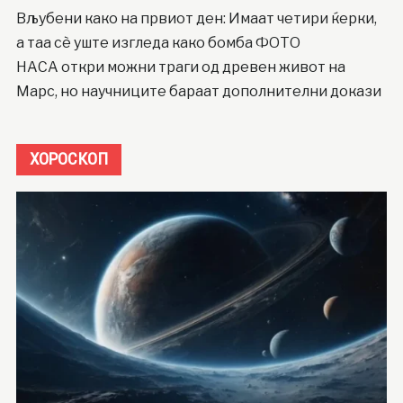
Вљубени како на првиот ден: Имаат четири ќерки,
а таа сè уште изгледа како бомба ФОТО
НАСА откри можни траги од древен живот на
Марс, но научниците бараат дополнителни докази
ХОРОСКОП