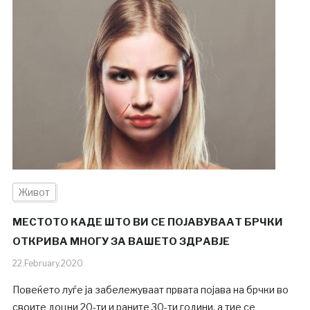
Живот
МЕСТОТО КАДЕ ШТО ВИ СЕ ПОЈАВУВААТ БРЧКИ
ОТКРИВА МНОГУ ЗА ВАШЕТО ЗДРАВЈЕ
22.February.2020
Повеќето луѓе ја забележуваат првата појава на брчки во
своите доцни 20-ти и раните 30-ти години, а тие се