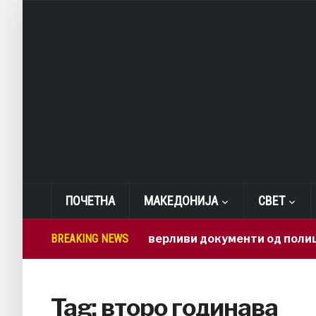
ПОЧЕТНА
МАКЕДОНИЈА
СВЕТ
BREAKING NEWS
Како доверливи документи од полициј
Tag:
второ годинава