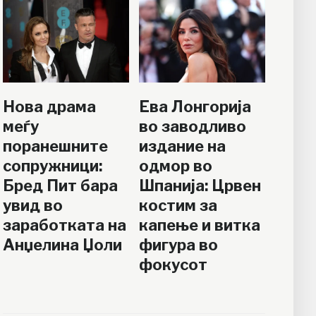
Нова драма
Ева Лонгорија
меѓу
во заводливо
поранешните
издание на
сопружници:
одмор во
Бред Пит бара
Шпанија: Црвен
увид во
костим за
заработката на
капење и витка
Анџелина Џоли
фигура во
фокусот