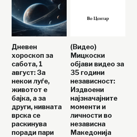
Дневен
(Видео)
хороскоп за
Мицкоски
сабота, 1
објави видео за
август: За
35 години
некои луѓе,
независност:
животот е
Издвоени
бајка, а за
најзначајните
други, нивната
моменти и
врска се
личности во
раскинува
независна
поради пари
Македонија