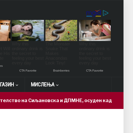
ГАЗИН
МИСЛЕЊА
ство на Сиљановска и ДПМНЕ, осуден кадар доби „др