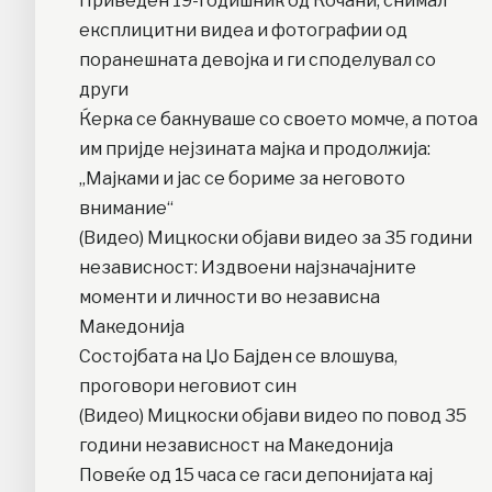
Приведен 19-годишник од Кочани, снимал
експлицитни видеа и фотографии од
поранешната девојка и ги споделувал со
други
Ќерка се бакнуваше со своето момче, а потоа
им пријде нејзината мајка и продолжија:
„Мајками и јас се бориме за неговото
внимание“
(Видео) Мицкоски објави видео за 35 години
независност: Издвоени најзначајните
моменти и личности во независна
Македонија
Состојбата на Џо Бајден се влошува,
проговори неговиот син
(Видео) Мицкоски објави видео по повод 35
години независност на Македонија
Повеќе од 15 часа се гаси депонијата кај