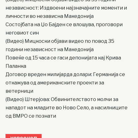
независност: Издвоени најзначајните моменти и
личности во независна Македонија
Состојбата на Џо Бајден се влошува, проговори
неговиот син
(Видео) Мицкоски објави видео по повод 35
години независност на Македонија
Повеќе од 15 часа се гаси депонијата кај Крива
Паланка
Договор вреден милијарда долари: Германија се
откажува од американските проекти за
ветерници
(Видео) Штерјова: Обвинителството молчи за
нападот на младите во Ново Село, а насилниците
од ВМРО се познати