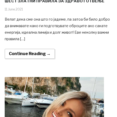
ШЕСТ ЗЛАТНИ ПРАВИЛА ЗА ЗДРАВО ГОТВЕЊЕ
11.June.2021
Велат дека сме она што го јадеме, па затоа би било добро
да внимавате како ги подготвувате оброците ако сакате
енергија, идеална линија и долг живот! Еве неколку важни
правила […]
Continue Reading →