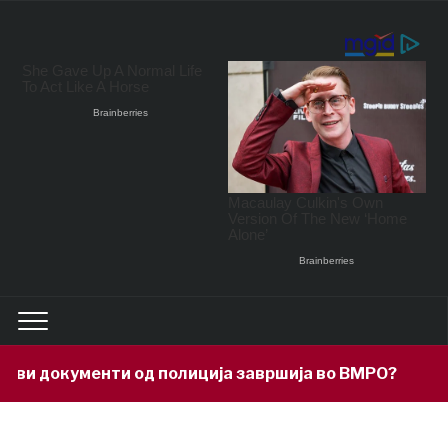
окументи од полиција завршија во ВМРО?
17 hour