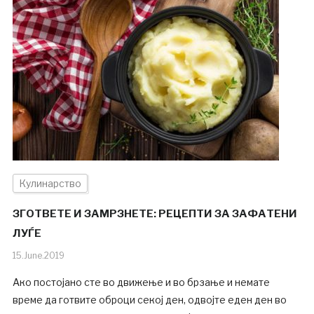
Кулинарство
ЗГОТВЕТЕ И ЗАМРЗНЕТЕ: РЕЦЕПТИ ЗА ЗАФАТЕНИ
ЛУЃЕ
15.June.2019
Ако постојано сте во движење и во брзање и немате
време да готвите оброци секој ден, одвојте еден ден во