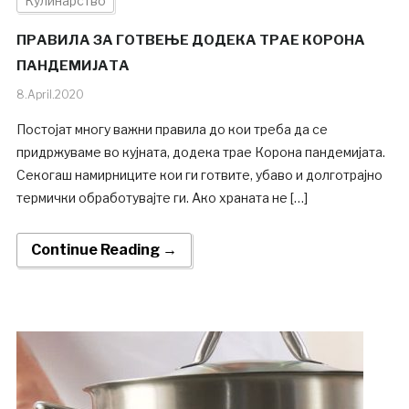
Кулинарство
ПРАВИЛА ЗА ГОТВЕЊЕ ДОДЕКА ТРАЕ КОРОНА
ПАНДЕМИЈАТА
8.April.2020
Постојат многу важни правила до кои треба да се
придржуваме во кујната, додека трае Корона пандемијата.
Секогаш намирниците кои ги готвите, убаво и долготрајно
термички обработувајте ги. Ако храната не […]
Continue Reading →