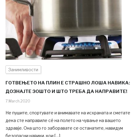
Занимливости
ГОТВЕЊЕТО НА ПЛИН Е СТРАШНО ЛОША НАВИКА:
ДОЗНАЈТЕ ЗОШТО И ШТО ТРЕБА ДА НАПРАВИТЕ!
7.March.2020
Не пушите, спортувате и внимавате на исхраната и сметате
дека сте направиле сé на полето на чување на вашето
здравје. Она што го заборавате се останатите, навидум
безопасни навики, кои […]