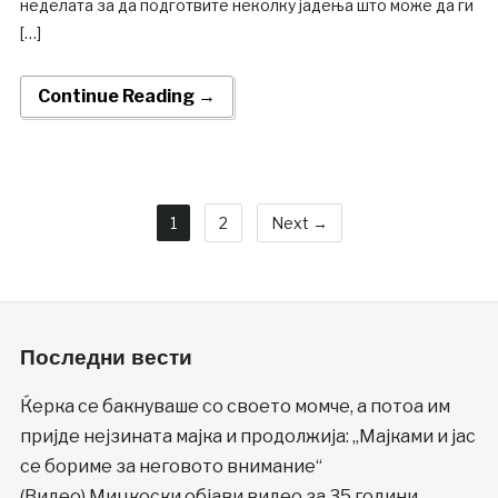
неделата за да подготвите неколку јадења што може да ги
[…]
Continue Reading →
1
2
Next →
Последни вести
Ќерка се бакнуваше со своето момче, а потоа им
пријде нејзината мајка и продолжија: „Мајками и јас
се бориме за неговото внимание“
(Видео) Мицкоски објави видео за 35 години