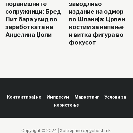
поранешните
заводливо
сопружници: Бред
издание на одмор
Пит бара увид во
во Шпанија: Црвен
заработката на
костим за капење
Анџелина Џоли
и витка фигура во
фокусот
Контактирај не
Импресум
Маркетинг
Услови за
користење
Copyright © 2024 | Хостирано од gohost.mk.