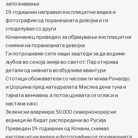
запознавање
19-годишник направил експлицитни видеа и
фотографии од поранешната девојка и ги
споделувал со други
Кочанчанец приведен за објавување експлицитни
снимки на поранешната девојка
Ги потрошивме сите наши заштеди за да водиме
љубов во секоја земја во светот: Пар открива
детали од нивната возбудлива авантура
Стотици обожаватели со часови ги чекаа Роналдо
и Џорџина пред катедралата: Мислеа дека тука е
тајната венчавка, а потоа црквата се огласи и
настана хаос
Зеленски алармира: 50.000 севернокорејски
војници ќе бидат распоредени во Русија
Приведен 19-годишник од Кочани, снимал
експлицитни видеа и фотографии од поранешната