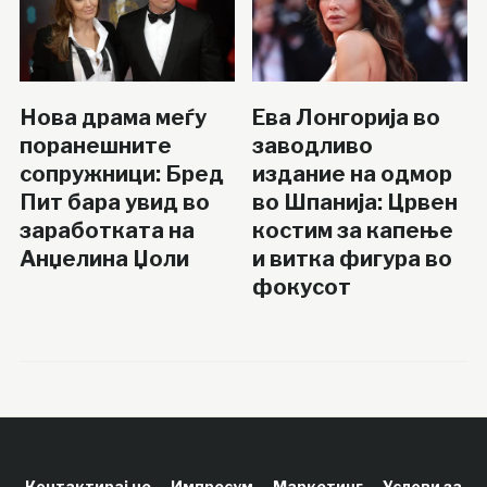
Нова драма меѓу
Ева Лонгорија во
поранешните
заводливо
сопружници: Бред
издание на одмор
Пит бара увид во
во Шпанија: Црвен
заработката на
костим за капење
Анџелина Џоли
и витка фигура во
фокусот
Контактирај не
Импресум
Маркетинг
Услови за