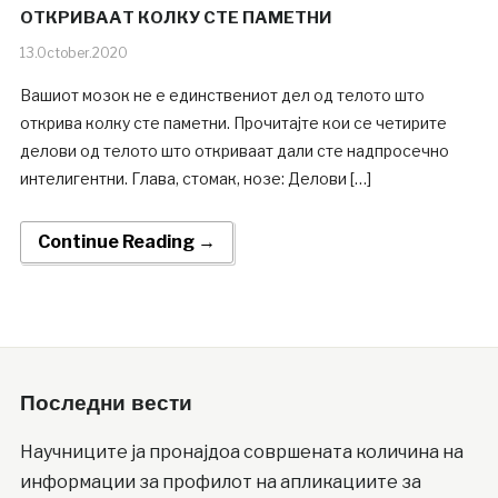
ОТКРИВААТ КОЛКУ СТЕ ПАМЕТНИ
13.October.2020
Вашиот мозок не е единствениот дел од телото што
открива колку сте паметни. Прочитајте кои се четирите
делови од телото што откриваат дали сте надпросечно
интелигентни. Глава, стомак, нозе: Делови […]
Continue Reading →
Последни вести
Научниците ја пронајдоа совршената количина на
информации за профилот на апликациите за