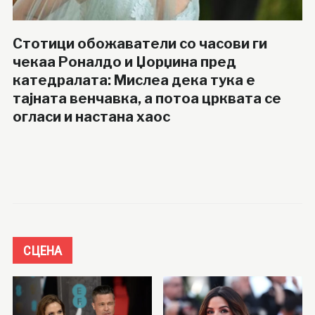
Стотици обожаватели со часови ги
чекаа Роналдо и Џорџина пред
катедралата: Мислеа дека тука е
тајната венчавка, а потоа црквата се
огласи и настана хаос
СЦЕНА