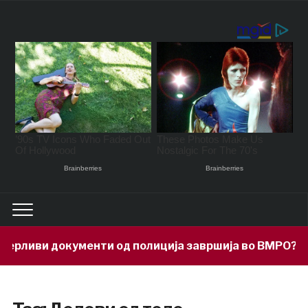
рливи документи од полиција завршија во ВМРО?