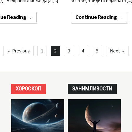
д ТВ екраните може да ја […]
кога ќе ја видите нејзината […
nue Reading →
Continue Reading →
← Previous
1
2
3
4
5
Next →
ХОРОСКОП
ЗАНИМЛИВОСТИ