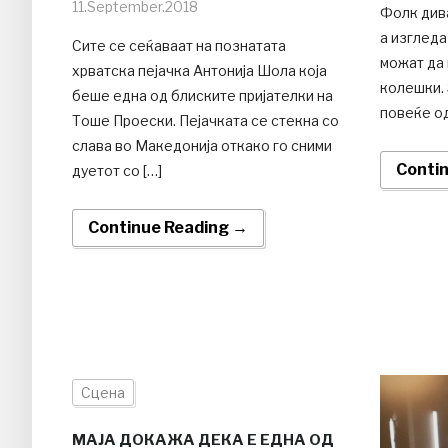
11.September.2018
Фолк дива
а изглед
Сите се сеќаваат на познатата
можат да 
хрватска пејачка Антонија Шола која
колешки. 
беше една од блиските пријателки на
повеќе од
Тоше Проески. Пејачката се стекна со
слава во Македонија откако го сними
Conti
дуетот со […]
Continue Reading →
Сцена
МАЈА ДОКАЖА ДЕКА Е ЕДНА ОД