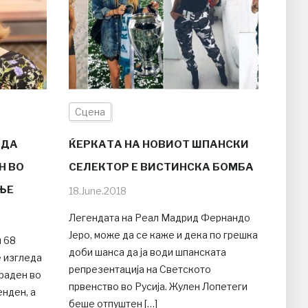
Сцена
ЕДА
ЌЕРКАТА НА НОВИОТ ШПАНСКИ
Н ВО
СЕЛЕКТОР Е ВИСТИНСКА БОМБА
ЊЕ
18.June.2018
Легендата на Реал Мадрид Фернандо
Јеро, може да се каже и дека по грешка
и 68
доби шанса да ја води шпанската
е изгледа
репрезентација на Светското
краден во
првенство во Русија. Жулен Лопетеги
енден, а
беше отпуштен […]