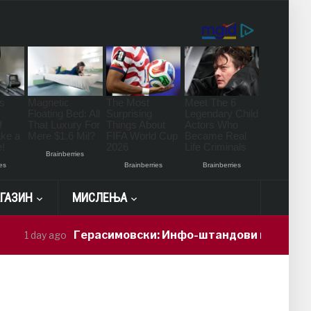
ГАЗИН
МИСЛЕЊА
Герасимовски: Инфо-штандови и здравствени
1 day ago