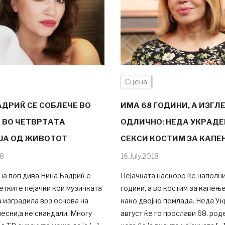
Сцена
АДРИЌ СЕ СОБЛЕЧЕ ВО
ИМА 68 ГОДИНИ, А ИЗГЛ
 ВО ЧЕТВРТАТА
ОДЛИЧНО: НЕДА УКРАДЕ
ЈА ОД ЖИВОТОТ
СЕКСИ КОСТИМ ЗА КАПЕ
18
16.July.2018
а поп дива Нина Бадриќ е
Пејачката наскоро ќе наполн
етките пејачки кои музичката
години, а во костим за капењ
а изградила врз основа на
како двојно помлада. Неда У
есни,а не скандали. Многу
август ќе го прослави 68. род