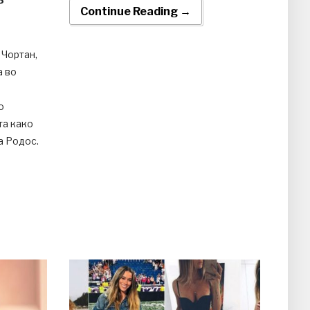
Р
Continue Reading →
 Чортан,
а во
о
та како
а Родос.