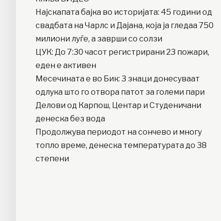
Најскапата бајка во историјата: 45 години од
свадбата на Чарлс и Дајана, која ја гледаа 750
милиони луѓе, а заврши со солзи
ЦУК: До 7:30 часот регистрирани 23 пожари,
еден е активен
Месечината е во Бик: 3 знаци донесуваат
одлука што го отвора патот за големи пари
Делови од Карпош, Центар и Студеничани
денеска без вода
Продолжува периодот на сончево и многу
топло време, денеска температурата до 38
степени