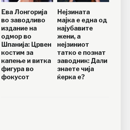
Ева Лонгорија
Нејзината
во заводливо
мајка е една од
издание на
најубавите
одмор во
жени, а
Шпанија: Црвен
нејзиниот
костим за
татко е познат
капење и витка
заводник: Дали
фигура во
знаете чија
фокусот
ќерка е?