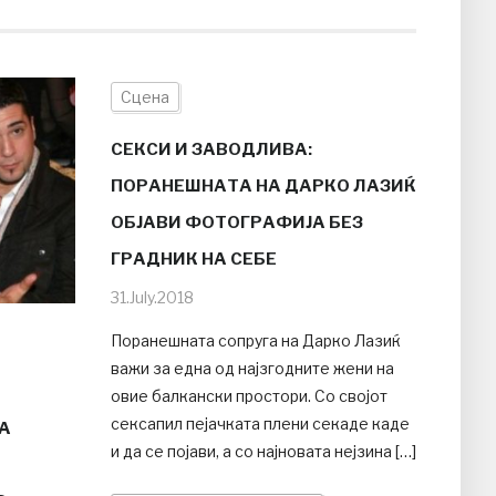
Сцена
СЕКСИ И ЗАВОДЛИВА:
ПОРАНЕШНАТА НА ДАРКО ЛАЗИЌ
ОБЈАВИ ФОТОГРАФИЈА БЕЗ
ГРАДНИК НА СЕБЕ
31.July.2018
Поранешната сопруга на Дарко Лазиќ
важи за една од најзгодните жени на
овие балкански простори. Со својот
сексапил пејачката плени секаде каде
А
и да се појави, а со најновата нејзина […]