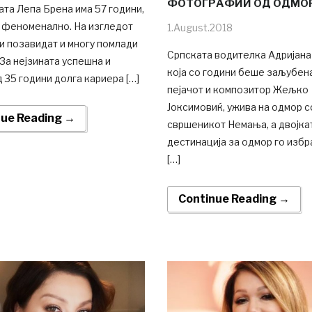
ФОТОГРАФИИ ОД ОДМО
та Лепа Брена има 57 години,
а феноменално. На изгледот
1.August.2018
и позавидат и многу помлади
Српската водителка Адријана
За нејзината успешна и
која со години беше заљубен
 35 години долга кариера […]
пејачот и композитор Жељко
Јоксимовиќ, ужива на одмор с
nue Reading →
свршеникот Немања, а двојка
дестинација за одмор го избр
[…]
Continue Reading →