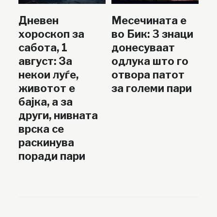
Дневен
Месечината е
хороскоп за
во Бик: 3 знаци
сабота, 1
донесуваат
август: За
одлука што го
некои луѓе,
отвора патот
животот е
за големи пари
бајка, а за
други, нивната
врска се
раскинува
поради пари