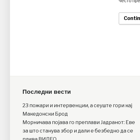
често пре
Conti
Последни вести
23 пожари и интервенции, а сеуште гори кај
Македонски Брод
Moрничава појава го преплави Јадранот: Еве
за што станува збор и дали е безбедно да се
плива ВИДЕО