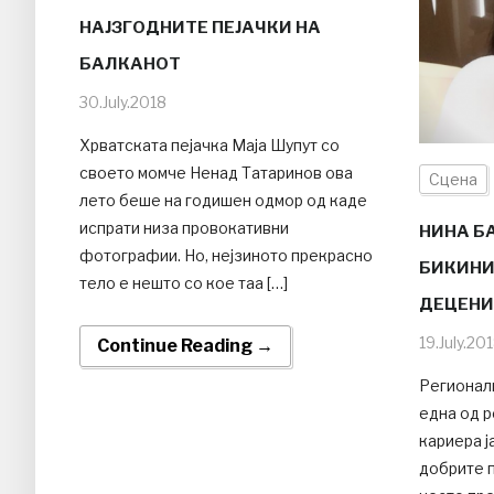
НАЈЗГОДНИТЕ ПЕЈАЧКИ НА
БАЛКАНОТ
30.July.2018
Хрватската пејачка Маја Шупут со
своето момче Ненад Татаринов ова
Сцена
лето беше на годишен одмор од каде
испрати низа провокативни
НИНА Б
фотографии. Но, нејзиното прекрасно
БИКИНИ
тело е нешто со кое таа […]
ДЕЦЕНИ
19.July.20
Continue Reading →
Регионалн
една од р
кариера ј
добрите п