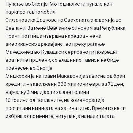
Пукање во Скопје: Мотоциклисти пукале кон
паркиран автомобил
Сиљановска Давкова на Свечената академија во
Вевчани: За мене Вевчани е синоним за Република
Трамп потпиша извршна наредба – нема
американско државјанство преку раѓање
Македонец во Кушадаси сериозно ги повредил
вратните пршлени, со владиниот авион ќе биде
пренесен во Скопје
Мицкоски ја направи Македонија зависна од брзи
кредити – задолжени 333 милиони евра за 71 ден,
најмалку 3 милијарди за две години
10 години од поплавите, на комеморација
прочитани имињата на загинатите: „Времето не ги
избриша спомените, ниту пак ја намали тагата“