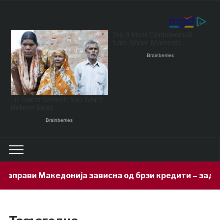
рави Македонија зависна од брзи кредити – задолжени