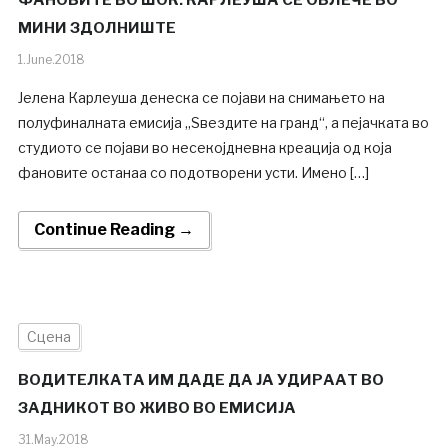
ФАНОВИТЕ ВО ШОК: КАРЛЕУША СЕ ОБЛЕЧЕ ВО
МИНИ ЗДОЛНИШТЕ
1.June.2018
Јелена Карлеуша денеска се појави на снимањето на
полуфиналната емисија „Ѕвездите на гранд“, а пејачката во
студиото се појави во несекојдневна креација од која
фановите останаа со подотворени усти. Имено […]
Continue Reading →
Сцена
ВОДИТЕЛКАТА ИМ ДАДЕ ДА ЈА УДИРААТ ВО
ЗАДНИКОТ ВО ЖИВО ВО ЕМИСИЈА
31.May.2018