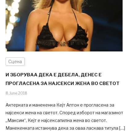
Сцена
И ЗБОРУВАА ДЕКА Е ДЕБЕЛА, ДЕНЕС Е
ПРОГЛАСЕНА ЗА НАЈСЕКСИ ЖЕНА ВО СВЕТОТ
8.June.2018
Актерката и манекенка Кејт Аптон е прогласена за
најсекси жена на светот. Според изборот на магазинот
„Максим“, Кејт е најсексапилна жена во светот.
Манекенката истакнува дека за оваа ласкава титула […]