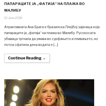
ПАПАРАЦИТЕ ЈА „ФАТИЈА“ НА ПЛАЖА ВО
МАЛИБУ
10.June.2018
Атрактивната Ана Брага е бразилска Плејбој зајачица која
папараците ја „фатија“ на плажа во Малибу. Русокосата
убавица тргнала да ужива во сурфањето и пливањето, но
потоа сфатила дека водата е […]
Continue Reading →