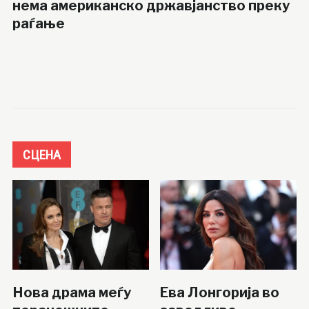
нема американско државјанство преку
раѓање
СЦЕНА
Нова драма меѓу
Ева Лонгорија во