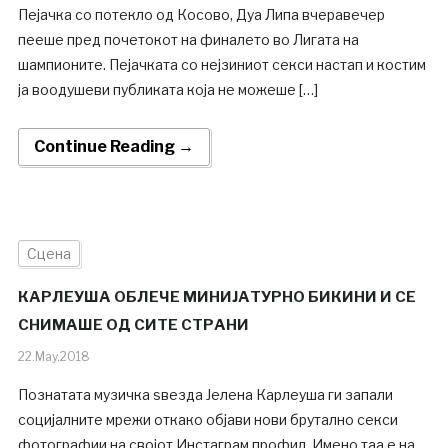
Пејачка со потекло од Косово, Дуа Липа вчеравечер
пееше пред почетокот на финалето во Лигата на
шампионите. Пејачката со нејзиниот секси настап и костим
ја воодушеви публиката која не можеше […]
Continue Reading →
Сцена
КАРЛЕУША ОБЛЕЧЕ МИНИЈАТУРНО БИКИНИ И СЕ
СНИМАШЕ ОД СИТЕ СТРАНИ
22.May.2018
Познатата музичка ѕвезда Јелена Карлеуша ги запали
социјалните мрежи откако објави нови брутално секси
фотографии на својот Инстаграм профил. Имено таа е на