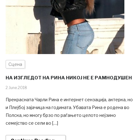
Сцена
НА ИЗГЛЕДОТ НА РИНА НИКОЈ НЕ Е РАМНОДУШЕН
2.June.2018
Прекрасната Чарли Рина е интернет сензација, актерка, но
и Плејбој зајачица на годината. Убавата Рина е родена во
Полска, но многу брзо по раѓањето целото нејзино
семејство се сели во […]