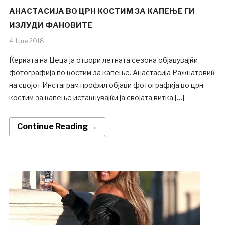
АНАСТАСИЈА ВО ЦРН КОСТИМ ЗА КАПЕЊЕ ГИ
ИЗЛУДИ ФАНОВИТЕ
4.June.2018
Ќерката на Цеца ја отвори летната сезона објавувајќи
фотографија по костим за капење. Анастасија Ражнатовиќ
на својот Инстаграм профил објави фотографија во црн
костим за капење истакнувајќи ја својата витка […]
Continue Reading →