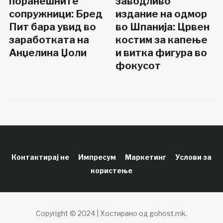
поранешните
заводливо
сопружници: Бред
издание на одмор
Пит бара увид во
во Шпанија: Црвен
заработката на
костим за капење
Анџелина Џоли
и витка фигура во
фокусот
Контактирај не
Импресум
Маркетинг
Услови за
користење
Copyright © 2024 | Хостирано од gohost.mk.