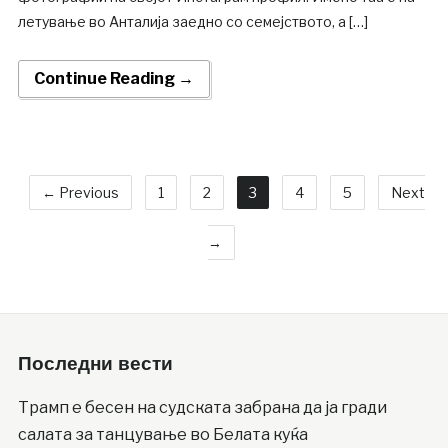
летување во Анталија заедно со семејството, а […]
Continue Reading →
← Previous
1
2
3
4
5
Next
→
Последни вести
Трамп е бесен на судската забрана да ја гради
салата за танцување во Белата куќа