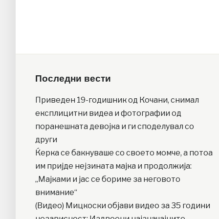
Последни вести
Приведен 19-годишник од Кочани, снимал
експлицитни видеа и фотографии од
поранешната девојка и ги споделувал со
други
Ќерка се бакнуваше со своето момче, а потоа
им пријде нејзината мајка и продолжија:
„Мајками и јас се бориме за неговото
внимание“
(Видео) Мицкоски објави видео за 35 години
независност: Издвоени најзначајните