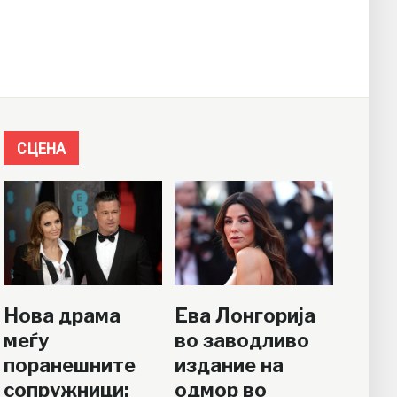
СЦЕНА
Нова драма
Ева Лонгорија
меѓу
во заводливо
поранешните
издание на
сопружници:
одмор во