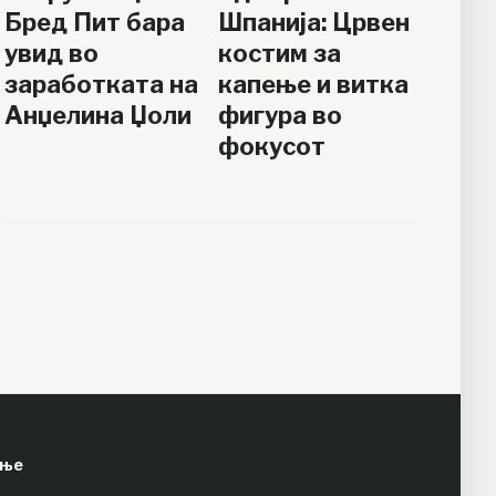
Бред Пит бара
Шпанија: Црвен
увид во
костим за
заработката на
капење и витка
Анџелина Џоли
фигура во
фокусот
ење