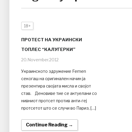
18+
ПРОТЕСТ НА УКРАИНСКИ
ТОПЛЕС “КАЛУГЕРКИ”
20.November.2012
Украинското здружение Femen
секогаш на оригинален начин ја
презентира својата мисла и својот
став. Деновиве тие се актуелани со
нивниот протсет против анти-геј
протсетот што се случи во Париз, […]
Continue Reading →