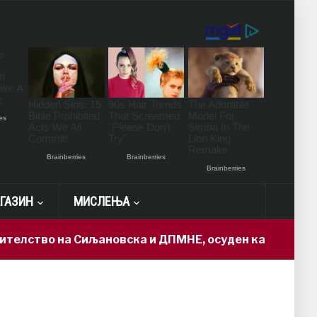
ГАЗИН
МИСЛЕЊА
елство на Сиљановска и ДПМНЕ, осуден кадар доби „