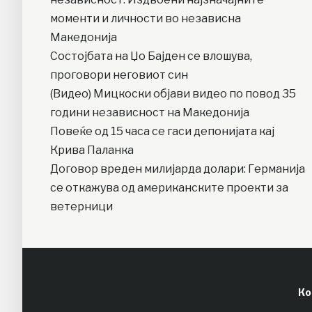
моменти и личности во независна
Македонија
Состојбата на Џо Бајден се влошува,
проговори неговиот син
(Видео) Мицкоски објави видео по повод 35
години независност на Македонија
Повеќе од 15 часа се гаси депонијата кај
Крива Паланка
Договор вреден милијарда долари: Германија
се откажува од американските проекти за
ветерници
Ко