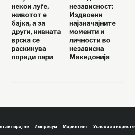
некои луѓе,
независност:
животот е
Издвоени
бајка, а за
најзначајните
други, нивната
моменти и
врска се
личности во
раскинува
независна
поради пари
Македонија
нтактирај не
Импресум
Маркетинг
Услови за корист