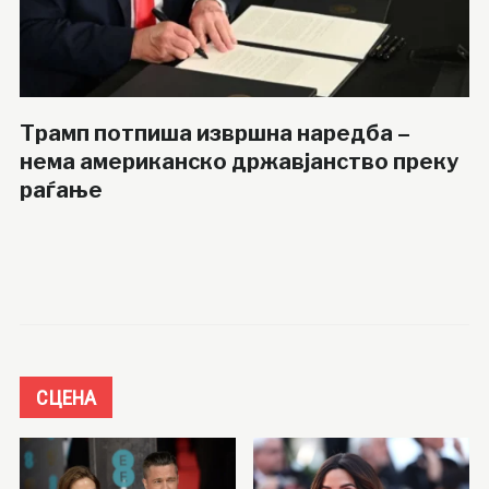
Трамп потпиша извршна наредба –
нема американско државјанство преку
раѓање
СЦЕНА