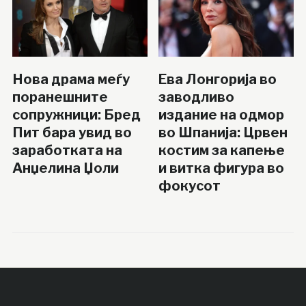
Нова драма меѓу
Ева Лонгорија во
поранешните
заводливо
сопружници: Бред
издание на одмор
Пит бара увид во
во Шпанија: Црвен
заработката на
костим за капење
Анџелина Џоли
и витка фигура во
фокусот