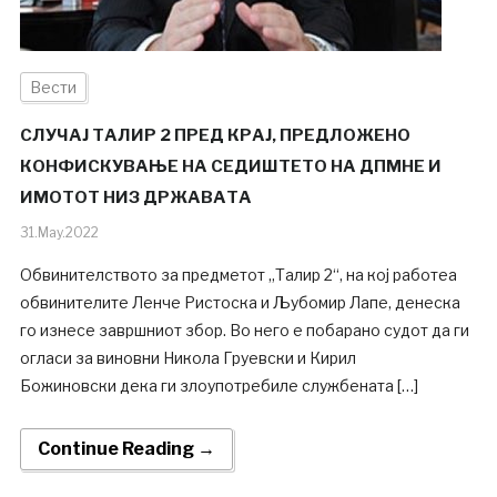
Вести
СЛУЧАЈ ТАЛИР 2 ПРЕД КРАЈ, ПРЕДЛОЖЕНО
КОНФИСКУВАЊЕ НА СЕДИШТЕТО НА ДПМНЕ И
ИМОТОТ НИЗ ДРЖАВАТА
31.May.2022
Обвинителството за предметот „Талир 2“, на кој работеа
обвинителите Ленче Ристоска и Љубомир Лапе, денеска
го изнесе завршниот збор. Во него е побарано судот да ги
огласи за виновни Никола Груевски и Кирил
Божиновски дека ги злоупотребиле службената […]
Continue Reading →