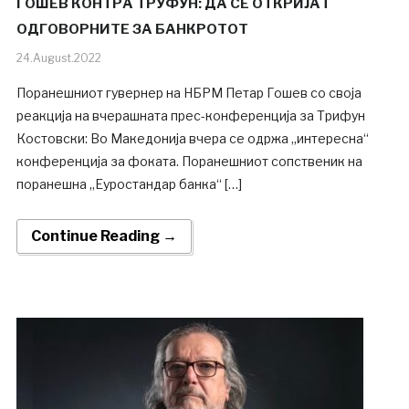
ГОШЕВ КОНТРА ТРУФУН: ДА СЕ ОТКРИЈАТ
ОДГОВОРНИТЕ ЗА БАНКРОТОТ
24.August.2022
Поранешниот гувернер на НБРМ Петар Гошев со своја
реакција на вчерашната прес-конференција за Трифун
Костовски: Во Македонија вчера се одржа „интересна“
конференција за фоката. Поранешниот сопственик на
поранешна „Еуростандар банка“ […]
Continue Reading →