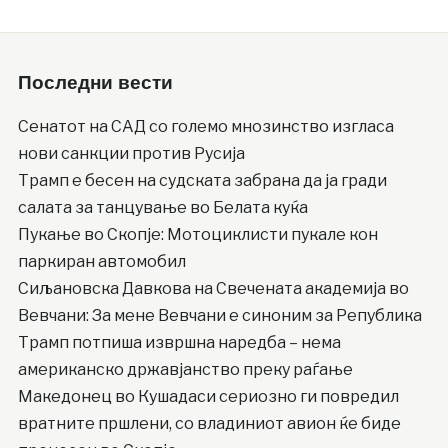
Последни вести
Сенатот на САД со големо мнозинство изгласа
нови санкции против Русија
Трамп е бесен на судската забрана да ја гради
салата за танцување во Белата куќа
Пукање во Скопје: Мотоциклисти пукале кон
паркиран автомобил
Сиљановска Давкова на Свечената академија во
Вевчани: За мене Вевчани е синоним за Република
Трамп потпиша извршна наредба – нема
американско државјанство преку раѓање
Македонец во Кушадаси сериозно ги повредил
вратните пршлени, со владиниот авион ќе биде