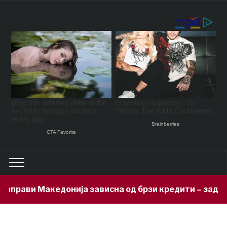
ви Македонија зависна од брзи кредити – задолжени 3