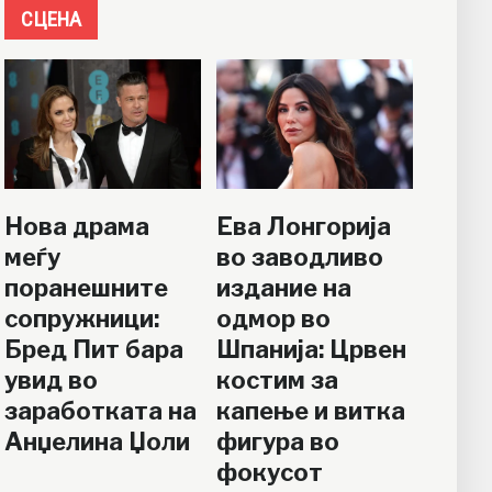
СЦЕНА
Нова драма
Ева Лонгорија
меѓу
во заводливо
поранешните
издание на
сопружници:
одмор во
Бред Пит бара
Шпанија: Црвен
увид во
костим за
заработката на
капење и витка
Анџелина Џоли
фигура во
фокусот