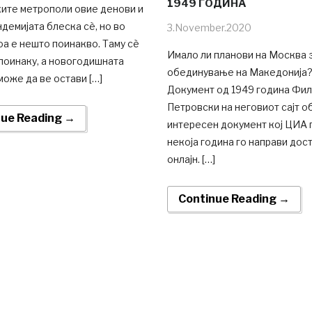
1949 ГОДИНА
ките метрополи овие денови и
ндемијата блеска сè, но во
3.November.2020
а е нешто поинакво. Таму сè
Имало ли планови на Москва 
поинаку, а новогодишната
обединување на Македонија
може да ве остави […]
Документ од 1949 година Фи
Петровски на неговиот сајт о
nue Reading →
интересен документ кој ЦИА 
некоја година го направи дос
онлајн. […]
Continue Reading →