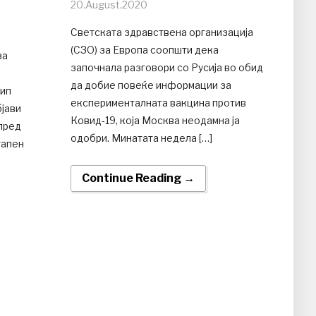
20.August.2020
Светската здравствена организација
(СЗО) за Европа соопшти дека
за
започнала разговори со Русија во обид
?
да добие повеќе информации за
лип
експерименталната вакцина против
бјави
Ковид-19, која Москва неодамна ја
пред
одобри. Минатата недела […]
тапен
Continue Reading →