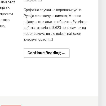
2.May.2020
о животот
ица во
Бројот на случаи на коронавирус на
пациенти
Русија се искачува високо, Москва
ко што
најавува стегање на обрачот. Русија во
ми,
саботата пријави 9.623 нови случаи на
коронавирус, што е нејзин најголем
дневен пораст […]
Continue Reading →