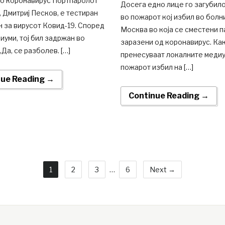
со коронавирус Портпаролот
Досега едно лице го загубил
 Дмитриј Песков, е тестиран
во пожарот кој избил во болн
 за вирусот Ковид-19. Според
Москва во која се сместени 
иуми, тој бил задржан во
заразени од коронавирус. Ка
„Да, се разболев. […]
пренесуваат локалните медиу
пожарот избил на […]
nue Reading →
Continue Reading →
1
2
3
…
6
Next →