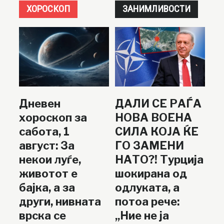
ХОРОСКОП
ЗАНИМЛИВОСТИ
Дневен
ДАЛИ СЕ РАЃА
хороскоп за
НОВА ВОЕНА
сабота, 1
СИЛА КОЈА ЌЕ
август: За
ГО ЗАМЕНИ
некои луѓе,
НАТО?! Турција
животот е
шокирана од
бајка, а за
одлуката, а
други, нивната
потоа рече:
врска се
„Ние не ја