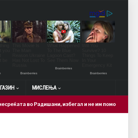
ГАЗИН
МИСЛЕЊА
еќата во Радишани, избегал и не им помогнал на повр