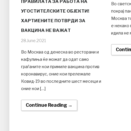
ПРАВИЛАТА ЗА РАБОТА НА
Во светс
УГОСТИТЕЛСКИТЕ ОБЈЕКТИ!
покрај па
Москва то
ХАРТИЕНИТЕ ПОТВРДИ ЗА
е некако 
ВАКЦИНА НЕ ВАЖАТ
идила не 
28.June.2021
Conti
Во Москва од денеска во ресторани и
кафулиња ќе можат да одат само
граѓаните кои примиле вакцина против
коронавирус, оние кои прележале
Ковид-19 во последните шест месеци и
оние кои […]
Continue Reading →