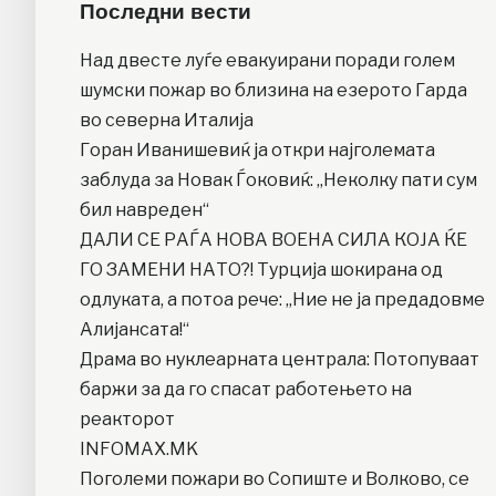
Последни вести
Над двесте луѓе евакуирани поради голем
шумски пожар во близина на езерото Гарда
во северна Италија
Горан Иванишевиќ ја откри најголемата
заблуда за Новак Ѓоковиќ: „Неколку пати сум
бил навреден“
ДАЛИ СЕ РАЃА НОВА ВОЕНА СИЛА КОЈА ЌЕ
ГО ЗАМЕНИ НАТО?! Турција шокирана од
одлуката, а потоа рече: „Ние не ја предадовме
Алијансата!“
Драма во нуклеарната централа: Потопуваат
баржи за да го спасат работењето на
реакторот
INFOMAX.MK
Поголеми пожари во Сопиште и Волково, се