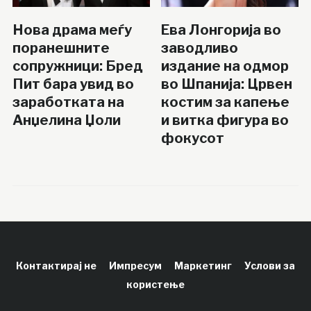
Нова драма меѓу
Ева Лонгорија во
поранешните
заводливо
сопружници: Бред
издание на одмор
Пит бара увид во
во Шпанија: Црвен
заработката на
костим за капење
Анџелина Џоли
и витка фигура во
фокусот
Контактирај не
Импресум
Маркетинг
Услови за
користење