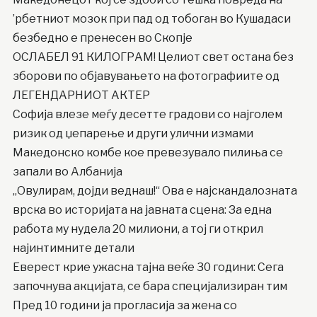
’рбетниот мозок при пад од тобоган во Кушадаси
безбедно е пренесен во Скопје
ОСЛАБЕЛ 91 КИЛОГРАМ! Целиот свет остана без
зборови по објавувањето на фотографиите од
ЛЕГЕНДАРНИОТ АКТЕР
Софија влезе меѓу десетте градови со најголем
ризик од џепарење и други улични измами
Македонско комбе кое превезувало пилиња се
запали во Албанија
„Овулирам, дојди веднаш!“ Ова е најскандалозната
врска во историјата на јавната сцена: За една
работа му нудела 20 милиони, а тој ги открил
најинтимните детали
Еверест крие ужасна тајна веќе 30 години: Сега
започнува акцијата, се бара специјализиран тим
Пред 10 години ја прогласија за жена со