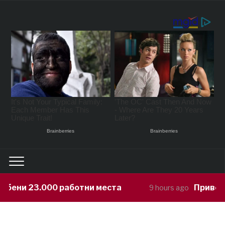
бени 23.000 работни места
Приведен 
9 hours ago