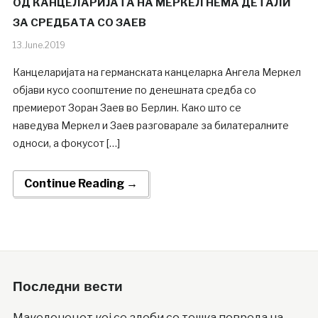
ОД КАНЦЕЛАРИЈАТА НА МЕРКЕЛ НЕМА ДЕТАЛИ
ЗА СРЕДБАТА СО ЗАЕВ
13.June.2019
Канцеларијата на германската канцеларка Ангела Меркел
објави кусо соопштение по денешната средба со
премиерот Зоран Заев во Берлин. Како што се
наведува Меркел и Заев разговарале за билатералните
односи, а фокусот […]
Continue Reading →
Последни вести
Македонецот кој се здоби со тешка повреда на