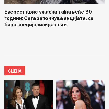
Еверест крие ужасна тајна веќе 30
години: Сега започнува акцијата, се
бара специјализиран тим
СЦЕНА