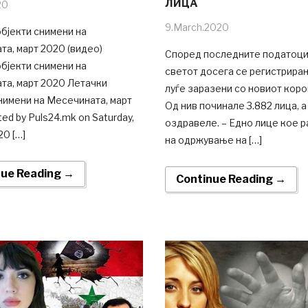
ЛИЦА
20
9.March.2020
бјекти снимени на
а, март 2020 (видео)
Според последните податоци
бјекти снимени на
светот досега се регистрирани
та, март 2020 Летачки
луѓе заразени со новиот коро
нимени на Месечината, март
Од нив починале 3.882 лица, а
ed by Puls24.mk on Saturday,
оздравеле. – Едно лице кое 
20 […]
на одржување на […]
nue Reading →
Continue Reading →