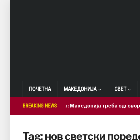
ПОЧЕТНА
МАКЕДОНИЈА
СВЕТ
BREAKING NEWS
Лепиткова: Македонија треба одговорно да
Tag:
нов светски поред