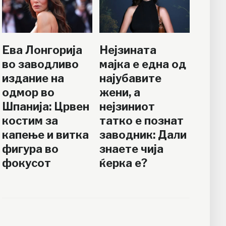
Ева Лонгорија
Нејзината
во заводливо
мајка е една од
издание на
најубавите
одмор во
жени, а
Шпанија: Црвен
нејзиниот
костим за
татко е познат
капење и витка
заводник: Дали
фигура во
знаете чија
фокусот
ќерка е?