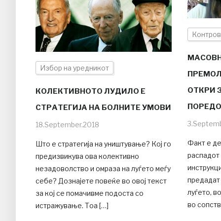
Контров
МАСОВН
Избор на уредникот
ПРЕМОЛ
ОТКРИ 
КОЛЕКТИВНОТО ЛУДИЛО Е
ПОРЕДО
СТРАТЕГИЈА НА БОЛНИТЕ УМОВИ
3.Septem
18.September.2018
Факт е д
Што е стратегија на уништување? Кој го
распадот 
предизвикува ова колективно
инструкци
незадоволство и омраза на луѓето меѓу
предадат 
себе? Дознајете повеќе во овој текст
луѓето, в
за кој се помачивме подоста со
во сопств
истражување. Тоа […]