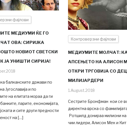
ерзни фајлови
ИТЕ МЕДИУМИ ЌЕ ГО
Контроверзни фајлови
ЧАТ ОВА: СИРИЈКА
ЗОШТО НОВИОТ СВЕТСКИ
МЕДИУМИТЕ МОЛЧАТ: К
К ЈА УНИШТИ СИРИЈА!
АПСЕЊЕТО НА АЛИСОН 
ber.2018
ОТКРИ ТРГОВИЈА СО ДЕЦ
МИЛИЈАРДЕРИ
ека балканските држави по
на Југославија и по
1.August.2018
ите на елитата мораа да ги
Сестрите Бронфман кои се в
банките, парите, економијата,
директна врска со фамилијат
ојската и сите други предности
Ротшилд донираа милиони на
еност на […]
чии лидери, Алисон Мек и Кит