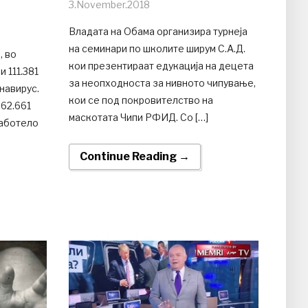
3.November.2018
Владата на Обама организира турнеја
на семинари по школите ширум С.А.Д.
, во
кои презентираат едукација на децета
 111.381
за неопходноста за нивното чипување,
навирус.
кои се под покровителство на
 62.661
маскотата Чипи РФИД. Со […]
работело
Continue Reading →