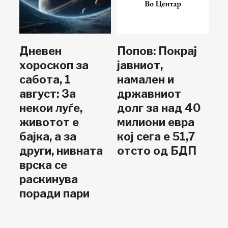
Дневен
Попов: Покрај
хороскоп за
јавниот,
сабота, 1
намален и
август: За
државниот
некои луѓе,
долг за над 40
животот е
милиони евра
бајка, а за
кој сега е 51,7
други, нивната
отсто од БДП
врска се
раскинува
поради пари