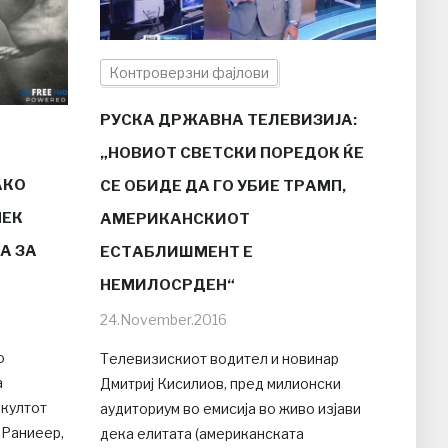
Контроверзни фајлови
РУСКА ДРЖАВНА ТЕЛЕВИЗИЈА:
„НОВИОТ СВЕТСКИ ПОРЕДОК ЌЕ
АКО
СЕ ОБИДЕ ДА ГО УБИЕ ТРАМП,
МЕК
АМЕРИКАНСКИОТ
А ЗА
ЕСТАБЛИШМЕНТ Е
НЕМИЛОСРДЕН“
24.November.2016
о
Телевизискиот водител и новинар
а
Дмитриј Кисилиов, пред милионски
 култот
аудиториум во емисија во живо изјави
 Раниеер,
дека елитата (американската