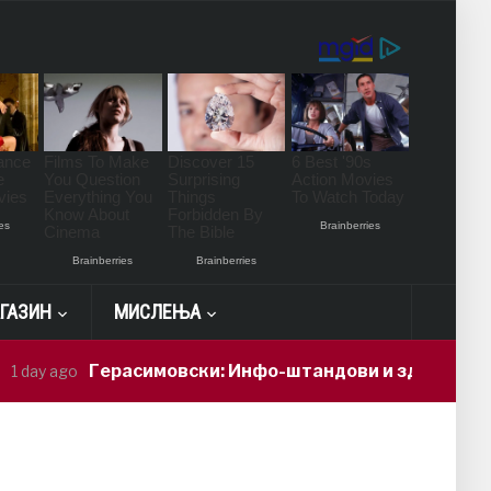
ГАЗИН
МИСЛЕЊА
Герасимовски: Инфо-штандови и здравствени пр
y ago