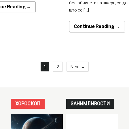
беа обвинети за шверц со де
nue Reading →
што се […]
Continue Reading →
1
2
Next →
ХОРОСКОП
ЗАНИМЛИВОСТИ