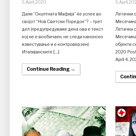
5.April.2020
5.April.20
Дали “Окултната Мафија” ќе успее во
Летачки о
својот “Нов Светски Поредок”? – трет
Месечинат
дел (предупредуваме дека ова е текст
Летачки о
кој не е вообичаен, не следи канонско
Месечина
известување и е контроверзен)
објекти с
Италијанските […]
2020 Post
April 4, 20
Continue Reading →
Conti