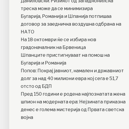
Даниловски: Ризикот од западнонилска
треска може да се минимизира
Бугарија, Романија и Шпанија потпишаа
договор за заедничка воздушна одбрана на
НАТО
На 18 октомври ќе се избира нов
градоначалник на Брвеница
Шпанците пристигнуваат на помош на
Бугарија и Романија
Попов: Покрај јавниот, намален и државниот
долг за над 40 милиони евра кој сега е 51,7
отсто од БДП
Пред 150 години е родена најпознатата жена
шпион на модерната ера: Нејзината приказна
денес е голема мистерија од Првата светска
војна