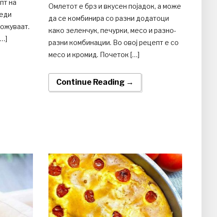
пт на
Омлетот е брз и вкусен појадок, а може
теди
да се комбинира со разни додатоци
божуваат.
како зеленчук, печурки, месо и разно-
[…]
разни комбинации. Во овој рецепт е со
месо и кромид. Почеток […]
Continue Reading →