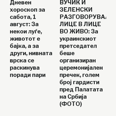
Дневен
ВУЧИЌ И
хороскоп за
ЗЕЛЕНСКИ
сабота, 1
РАЗГОВОРУВААТ
август: За
ЛИЦЕ В ЛИЦЕ
некои луѓе,
ВО ЖИВО: За
животот е
украинскиот
бајка, а за
претседател
други, нивната
беше
врска се
организиран
раскинува
церемонијален
поради пари
пречек, голем
број гардисти
пред Палатата
на Србија
(ФОТО)