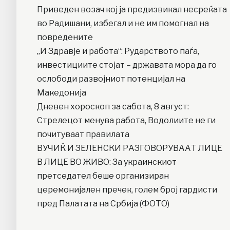
Приведен возач кој ја предизвикал несреќата
во Радишани, избегал и не им помогнал на
повредените
„И Здравје и работа“: Рударството паѓа,
инвестициите стојат – државата мора да го
ослободи развојниот потенцијал на
Македонија
Дневен хороскоп за сабота, 8 август:
Стрелецот менува работа, Водолиите не ги
почитуваат правилата
ВУЧИЌ И ЗЕЛЕНСКИ РАЗГОВОРУВААТ ЛИЦЕ
В ЛИЦЕ ВО ЖИВО: За украинскиот
претседател беше организиран
церемонијален пречек, голем број гардисти
пред Палатата на Србија (ФОТО)