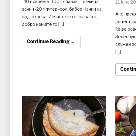
-40 г сирење -100 г спанаќ -1 лажица
21.June.2
зачин -20 г путер -сол, бибер Начин на
Ако префе
подготовка: Исчистете го спанаќот,
рецепт, и
добро измијте го […]
ќе ве осв
Зеленчук 
Continue Reading →
служен во
[…]
Conti