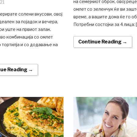
на семејниот оброк, овој реце
021
омлет со зеленчук ќе ви заш
рирате солени вкусови, овој
време, а вашите дома ќе го о
деален за појадок и вечера,
Потребни состојки за 4 лица: 
ои уште на првиот залак.
во комбинација со омлет
Continue Reading →
 тортилја и со додавање на
nue Reading →