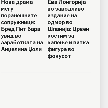
Нова драма
Ева Лонгорија
меѓу
во заводливо
поранешните
издание на
сопружници:
одмор во
Бред Пит бара
Шпанија: Црвен
увид во
костим за
заработката на
капење и витка
Анџелина Џоли
фигура во
фокусот