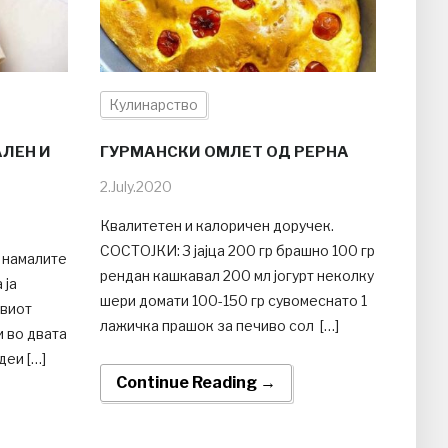
Кулинарство
АЛЕН И
ГУРМАНСКИ ОМЛЕТ ОД РЕРНА
2.July.2020
Квалитетен и калоричен доручек.
СОСТОЈКИ: 3 јајца 200 гр брашно 100 гр
а намалите
рендан кашкавал 200 мл јогурт неколку
 ја
шери домати 100-150 гр сувомеснато 1
авиот
лажичка прашок за печиво сол […]
и во двата
деи […]
Continue Reading →