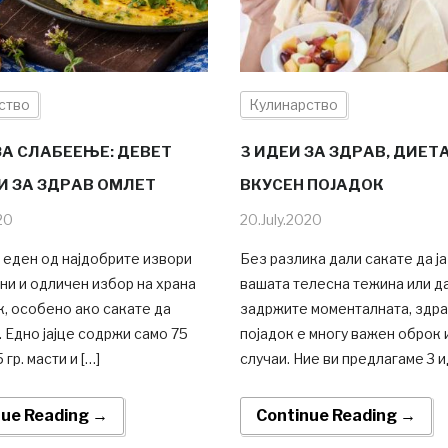
ство
Кулинарство
ЗА СЛАБЕЕЊЕ: ДЕВЕТ
3 ИДЕИ ЗА ЗДРАВ, ДИЕТ
И ЗА ЗДРАВ ОМЛЕТ
ВКУСЕН ПОЈАДОК
20
20.July.2020
е еден од најдобрите извори
Без разлика дали сакате да ј
ни и одличен избор на храна
вашата телесна тежина или да
к, особено ако сакате да
задржите моменталната, здр
 Едно јајце содржи само 75
појадок е многу важен оброк 
 гр. масти и […]
случаи. Ние ви предлагаме 3 и
nue Reading →
Continue Reading →