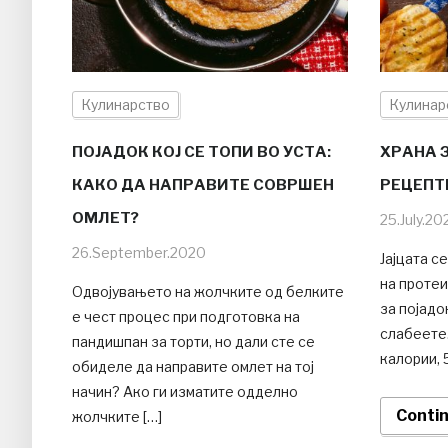
Кулинарство
Кулинар
ПОЈАДОК КОЈ СЕ ТОПИ ВО УСТА:
ХРАНА 
КАКО ДА НАПРАВИТЕ СОВРШЕН
РЕЦЕПТ
ОМЛЕТ?
25.July.20
26.September.2020
Јајцата с
на протеи
Одвојувањето на жолчките од белките
за појадо
е чест процес при подготовка на
слабеете.
пандишпан за торти, но дали сте се
калории, 5
обиделе да направите омлет на тој
начин? Ако ги изматите одделно
Conti
жолчките […]