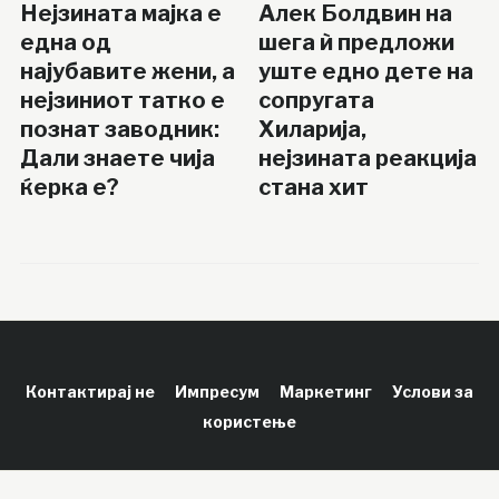
Нејзината мајка е
Алек Болдвин на
една од
шега ѝ предложи
најубавите жени, а
уште едно дете на
нејзиниот татко е
сопругата
познат заводник:
Хиларија,
Дали знаете чија
нејзината реакција
ќерка е?
стана хит
Контактирај не
Импресум
Маркетинг
Услови за
користење