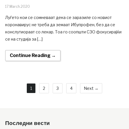
17.March.2020
Луѓето кои се сомневаат дека се заразиле со новиот
коронавирус не треба да земаат Ибупрофен, без да се
конслутиораат со лекар. Тоа го соопшти СЗО фокусирајќи
се на студија за […]
Continue Reading →
1
2
3
4
Next →
Последни вести