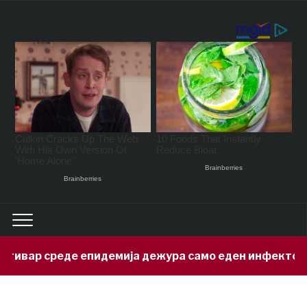
р среде епидемија дежура само еден инфектолог