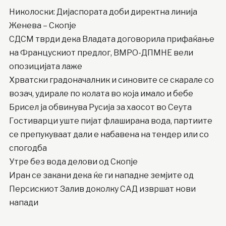
Николоски: Дијаспората доби директна линија
Женева – Скопје
СДСМ тврди дека Владата договорила прифаќање
на Францускиот предлог, ВМРО-ДПМНЕ вели
опозицијата лаже
Хрватски градоначалник и синовите се скарале со
возач, удирале по колата во која имало и бебе
Брисел ја обвинува Русија за хаосот во Сеута
Гостиварци уште пијат флаширана вода, партиите
се препукуваат дали е набавена на тендер или со
спогодба
Утре без вода делови од Скопје
Иран се закани дека ќе ги нападне земјите од
Персискиот Залив доколку САД извршат нови
напади