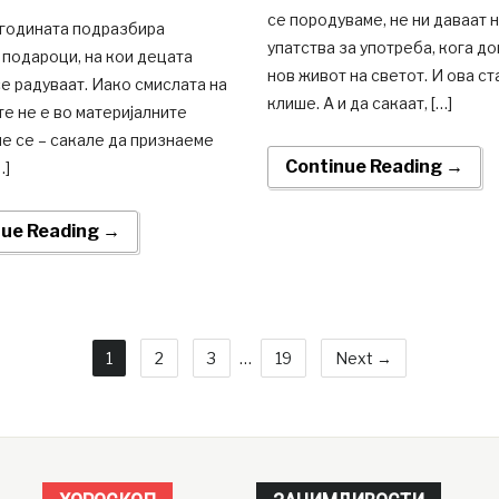
се породуваме, не ни даваат 
 годината подразбира
упатства за употреба, кога д
подароци, на кои децата
нов живот на светот. И ова ст
се радуваат. Иако смислата на
клише. А и да сакаат, […]
е не е во материјалните
ие се – сакале да признаеме
Continue Reading →
…]
nue Reading →
1
2
3
…
19
Next →