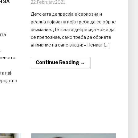
Н ЗА
22.February.2021
Детската депресија е сериозна и
реална појава на која треба да се обрне
внимание. Детската депресија може да
ата
се препознае, само треба да обрнете
внимание на овие знаци: – Немаат […]
,
шењето.
Continue Reading →
та кај
еројатно