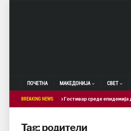
ПОЧЕТНА
МАКЕДОНИЈА
СВЕТ
BREAKING NEWS
СДСМ: Во Гостивар среде епидемија дежу
Tag:
родители