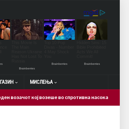
ГАЗИН
МИСЛЕЊА
озачот кој возеше во спротивна насока на автопатот