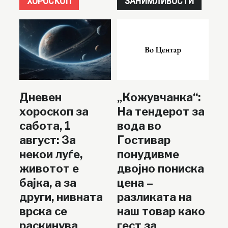
ХОРОСКОП
ЗАНИМЛИВОСТИ
Дневен
„Кожувчанка“:
хороскоп за
На тендерот за
сабота, 1
вода во
август: За
Гостивар
некои луѓе,
понудивме
животот е
двојно пониска
бајка, а за
цена –
други, нивната
разликата на
врска се
наш товар како
раскинува
гест за