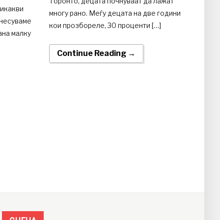
Торонто, децата почнуваат да лажат
никакви
многу рано. Меѓу децата на две години
онесуваме
кои прозбореле, 30 проценти […]
ана малку
Continue Reading →