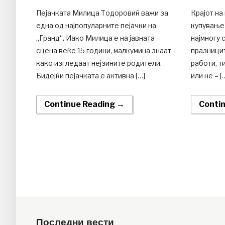
Пејачката Милица Тодоровиќ важи за
Крајот на
една од најпопуларните пејачки на
купување 
„Гранд“. Иако Милица е на јавната
најмногу 
сцена веќе 15 години, малкумина знаат
празницит
како изгледаат нејзините родители.
работи, т
Бидејќи пејачката е активна […]
или не – [
Continue Reading →
Conti
Последни вести