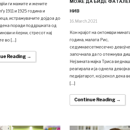
МОЖЕ ДА БИДЕ ФАТАЛЕ
јќи ги мажите и жените
ѓу 1911 и 1925 година и
НИВ
еца, истражувачите дојдоа до
16.March.2021
 дека поради поддршката од
Кон крајот на октомври минат
инови и ќерки, стресот кај
година, малата Рис,
е во […]
седумнаесетмесечно девојче
започнала да го отежнува ди
nue Reading →
Нејзината мајка Триса веднаш
реагирала и ја однела девојка
педијатарот, кој рекол дека в
[…]
Continue Reading →