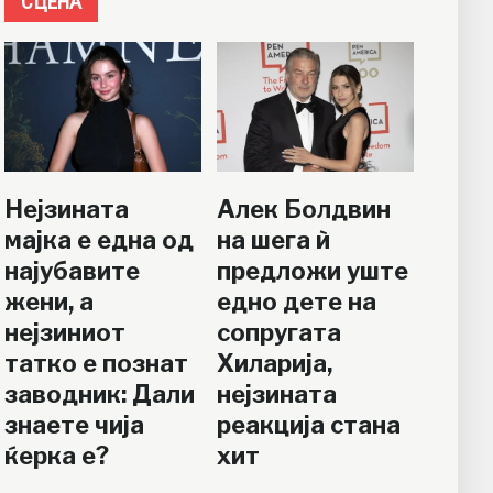
СЦЕНА
Нејзината
Алек Болдвин
мајка е една од
на шега ѝ
најубавите
предложи уште
жени, а
едно дете на
нејзиниот
сопругата
татко е познат
Хиларија,
заводник: Дали
нејзината
знаете чија
реакција стана
ќерка е?
хит