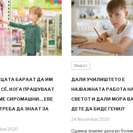
Живот
ЕЦАТА БАРААТ ДА ИМ
ДАЛИ УЧИЛИШТЕТО Е
 СÈ, КОГА ПРАШУВААТ
НАЈВАЖНАТА РАБОТА Н
МЕ СИРОМАШНИ… ЕВЕ
СВЕТОТ И ДАЛИ МОРА В
ТРЕБА ДА ЗНААТ ЗА
ДЕТЕ ДА БИДЕ ГЕНИЈ?
24.November.2020
ber.2020
Одамна знаеме дека во болни