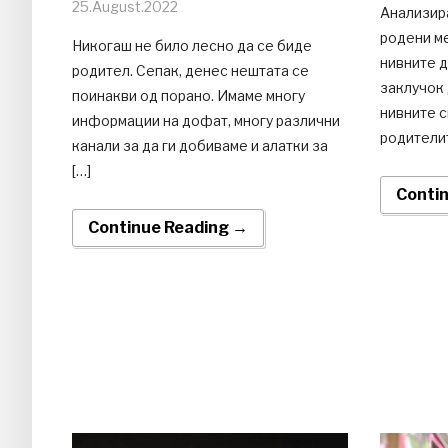
25.August.2022
Анализира
родени ме
Никогаш не било лесно да се биде
нивните д
родител. Сепак, денес нештата се
заклучок
поинакви од порано. Имаме многу
нивните с
информации на дофат, многу различни
родителит
канали за да ги добиваме и алатки за
[…]
Conti
Continue Reading →