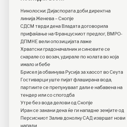
Николоски: Дијаспората доби директна
линија Женева – Скопје
СДСМ тврди дека Владата договорила
прифаќање на Францускиот предлог, ВМРО-
ДПМНЕ вели опозицијата лаже
Хрватски градоначалник и синовите се
скарале со возач, удирале по колата во која
имало и бебе
Брисел ја обвинува Русија за хаосот во Сеута
Гостиварци уште пијат флаширана вода,
партиите се препукуваат дали е набавена на
тендер или со спогодба
Утре без вода делови од Скопје
Иран се закани дека ќе ги нападне земјите од
Персискиот Залив доколку САД извршат нови
напади