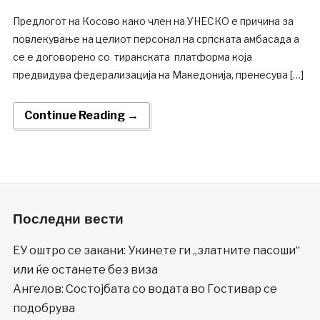
Предлогот на Косово како член на УНЕСКО е причина за
повлекување на целиот персонал на српската амбасада а
се е договорено со тиранската платформа која
предвидува федерализација на Македонија, пренесува […]
Continue Reading →
Последни вести
ЕУ оштро се закани: Укинете ги „златните пасоши“
или ќе останете без виза
Ангелов: Состојбата со водата во Гостивар се
подобрува