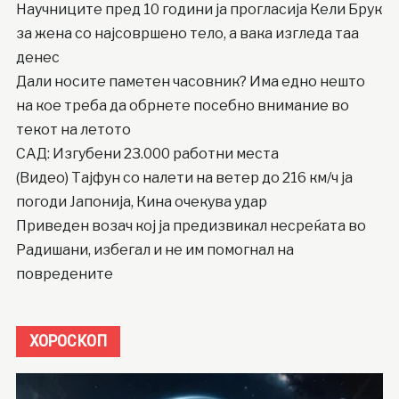
Научниците пред 10 години ја прогласија Кели Брук
за жена со најсовршено тело, а вака изгледа таа
денес
Дали носите паметен часовник? Има едно нешто
на кое треба да обрнете посебно внимание во
текот на летото
САД: Изгубени 23.000 работни места
(Видео) Тајфун со налети на ветер до 216 км/ч ја
погоди Јапонија, Кина очекува удар
Приведен возач кој ја предизвикал несреќата во
Радишани, избегал и не им помогнал на
повредените
ХОРОСКОП