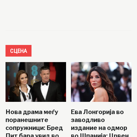
СЦЕНА
Нова драма меѓу
Ева Лонгорија во
поранешните
заводливо
сопружници: Бред
издание на одмор
Пит бара увид во
во Шпанија: Црвен