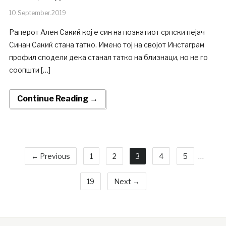
10.September.2019
Раперот Ален Сакиќ кој е син на познатиот српски пејач
Синан Сакиќ стана татко. Имено тој на својот Инстаграм
профил сподели дека станал татко на близнаци, но не го
соопшти […]
Continue Reading →
← Previous
1
2
3
4
5
…
19
Next →