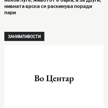
некои луѓе, животот е бајка, а за други,
нивната врска се раскинува поради
пари
ЗАНИМЛИВОСТИ