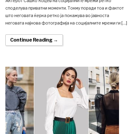
Актерот Сашко Коцев на социјалните мрежи ретко
споделува приватни моменти. Токму поради тоа и фактот
што неговата ќерка ретко ја покажува во јавноста
неговата најнова фотографија на социјалните мрежи ги […]
Continue Reading →