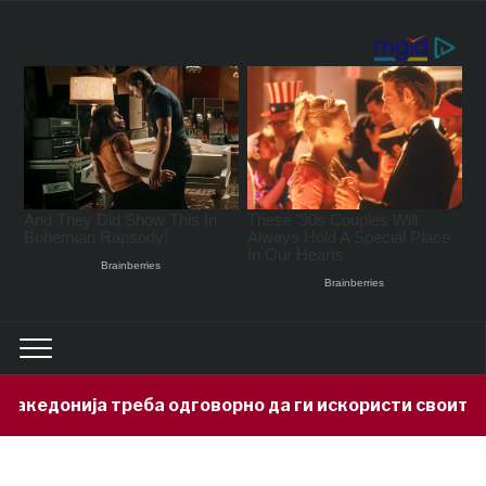
онија треба одговорно да ги искористи своите минер