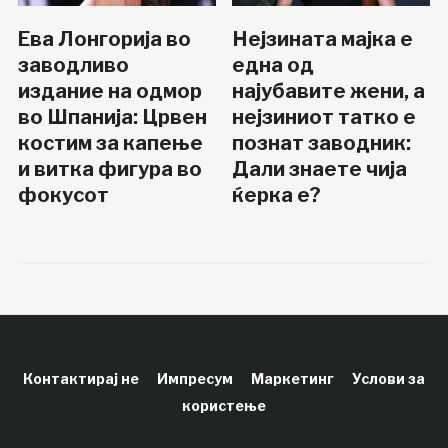
Ева Лонгорија во
Нејзината мајка е
заводливо
една од
издание на одмор
најубавите жени, а
во Шпанија: Црвен
нејзиниот татко е
костим за капење
познат заводник:
и витка фигура во
Дали знаете чија
фокусот
ќерка е?
Контактирај не
Импресум
Маркетинг
Услови за
користење