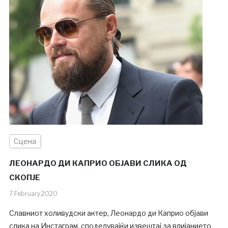
Сцена
ЛЕОНАРДО ДИ КАПРИО ОБЈАВИ СЛИКА ОД
СКОПЈЕ
7.February.2020
Славниот холивудски актер, Леонардо ди Каприо објави
слика на Инстаграм, споделувајќи извештај за влијанието