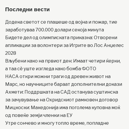
Последни вести
Додека светот се плашеше од војна и пожар, тие
заработуваа 700.000 долари секоја минута
Бидете дел од олимписката приказна: Отворени
апликации за волонтери за Игрите во Лос Анџелес
2028
Вљубени како на првиот ден: Имаат четири ќерки,
а таа сè уште изгледа како бомба ФОТО
НАСА откри можни траги од древен живот на
Марс, но научниците бараат дополнителни докази
Ахмети: Поддршката на САД останува суштинска
за зачувување на Охридскиот рамковен договор
Мицкоски: Македонија има поголема куповна моќ
од повеќе земји членки на ЕУ
Утре сончево и многу топло време, попладне