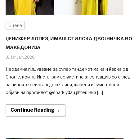
Сцена
ЏЕНИФЕР ЛОПЕЗ, ИМАШ СТИЛСКА ДВОЈНИЧКА ВО
МАКЕДОНИЈА
31.January.2020
Неодамна пишувавме за супер тандемот мајка и ќерка од
Скопје, кои на Инстаграм се вистинска сензација со оглед
на нивните секогаш досетливи, шарени и симпатични
објави на профилот @sparklydaughter. Низ […]
Continue Reading →