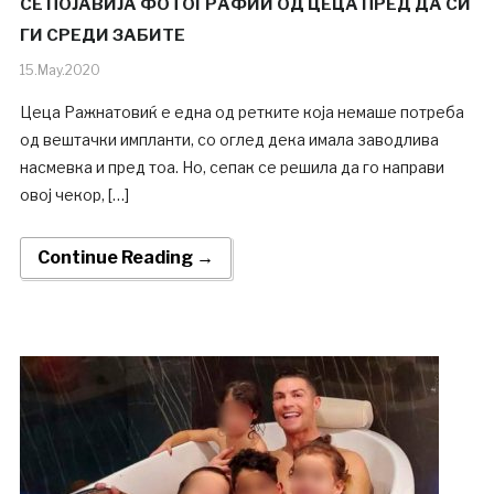
СЕ ПОЈАВИЈА ФОТОГРАФИИ ОД ЦЕЦА ПРЕД ДА СИ
ГИ СРЕДИ ЗАБИТЕ
15.May.2020
Цеца Ражнатовиќ е една од ретките која немаше потреба
од вештачки импланти, со оглед дека имала заводлива
насмевка и пред тоа. Но, сепак се решила да го направи
овој чекор, […]
Continue Reading →