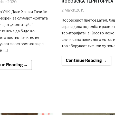
КОСОВСКА ТЕРИТОРИЈА
mber.2020
2.March.2019
а УЧК: Дали Хашим Тачи ќе
ворен за случајот жолтата
Косовскиот претседател, Ха
учајот „жолта куќа“
изјави дека поделба и размен
тно нема да биде во
територијата на Косово може
то против Тачи, но ќе
случи само преку него мртов и
уваат злосторствата врз
тоа зборуваат тие кои му пома
 […]
Continue Reading →
nue Reading →