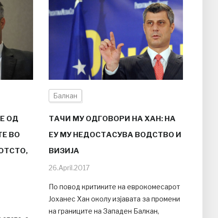
Балкан
ТАЧИ МУ ОДГОВОРИ НА ХАН: НА
Е ОД
ЕУ МУ НЕДОСТАСУВА ВОДСТВО И
Е ВО
ВИЗИЈА
ОТСТО,
26.April.2017
По повод критиките на еврокомесарот
Јоханес Хан околу изјавата за промени
на границите на Западен Балкан,