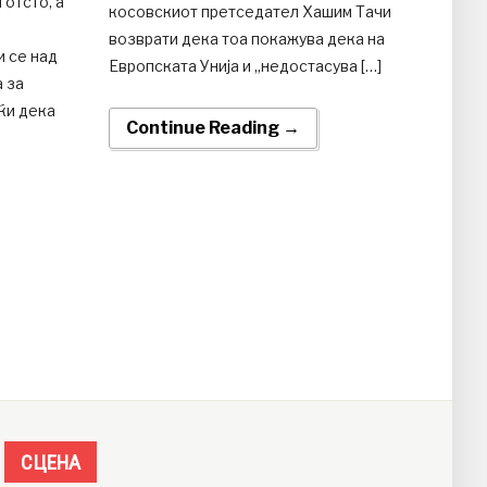
 отсто, а
косовскиот претседател Хашим Тачи
возврати дека тоа покажува дека на
и се над
Европската Унија и „недостасува […]
а за
ќи дека
Continue Reading →
СЦЕНА