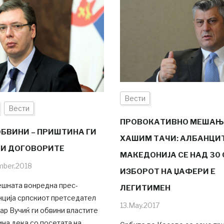
Вести
Вести
ПРОВОКАТИВНО МЕШАЊ
ОБВИНИ – ПРИШТИНА ГИ
ХАШИМ ТАЧИ: АЛБАНЦИТ
И ДОГОВОРИТЕ
МАКЕДОНИЈА СЕ НАД 30 
mber.2018
ИЗБОРОТ НА ЏАФЕРИ Е
ешната вонредна прес-
ЛЕГИТИМЕН
ција српскиот претседател
13.May.2017
р Вучиќ ги обвини властите
на дека со посетата на