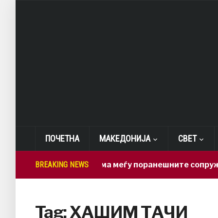
ПОЧЕТНА
МАКЕДОНИЈА
СВЕТ
BREAKING NEWS
Нова драма меѓу поранешните сопружници:
Tag:
ХАШИМ ТАЧИ