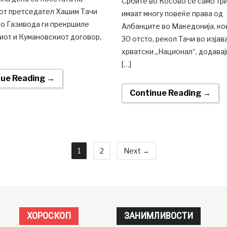
Србите во Косово се само три
от претседател Хашим Тачи
имаат многу повеќе права од
то Газивода ги прекршиле
Албанците во Македонија, ко
иот и Кумановскиот договор,
30 отсто, рекол Тачи во изјав
хрватски „Национал“, додавај
[…]
nue Reading →
Continue Reading →
1
2
Next →
ХОРОСКОП
ЗАНИМЛИВОСТИ