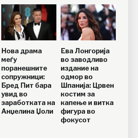
Нова драма
Ева Лонгорија
меѓу
во заводливо
поранешните
издание на
сопружници:
одмор во
Бред Пит бара
Шпанија: Црвен
увид во
костим за
заработката на
капење и витка
Анџелина Џоли
фигура во
фокусот