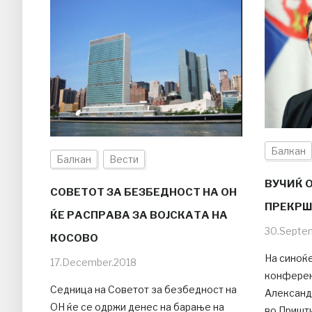
Балкан
Балкан
Вести
ВУЧИЌ 
СОВЕТОТ ЗА БЕЗБЕДНОСТ НА ОН
ПРЕКРШ
ЌЕ РАСПРАВА ЗА ВОЈСКАТА НА
30.Septe
КОСОВО
На синоќ
17.December.2018
конферен
Седница на Советот за безбедност на
Александа
ОН ќе се одржи денес на барање на
во Пришти