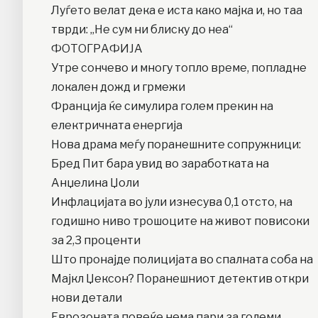
Луѓето велат дека е иста како мајка и, но таа
тврди: „Не сум ни блиску до неа“
ФОТОГРАФИЈА
Утре сончево и многу топло време, попладне
локален дожд и грмежи
Франција ќе симулира голем прекин на
електричната енергија
Нова драма меѓу поранешните сопружници:
Бред Пит бара увид во заработката на
Анџелина Џоли
Инфлацијата во јули изнесува 0,1 отсто, на
годишно ниво трошоците на живот повисоки
за 2,3 проценти
Што пронајде полицијата во спалната соба на
Мајкл Џексон? Поранешниот детектив откри
нови детали
Еврозоната повеќе нема пари за големи