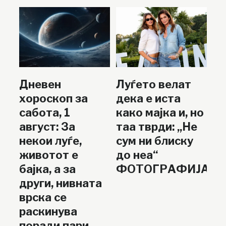
Дневен
Луѓето велат
хороскоп за
дека е иста
сабота, 1
како мајка и, но
август: За
таа тврди: „Не
некои луѓе,
сум ни блиску
животот е
до неа“
бајка, а за
ФОТОГРАФИЈА
други, нивната
врска се
раскинува
поради пари