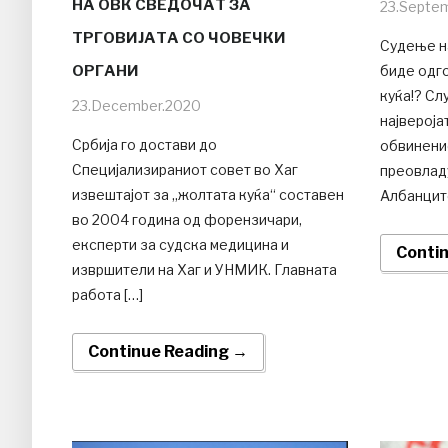
НА ОВК СВЕДОЧАТ ЗА
23.Septe
ТРГОВИЈАТА СО ЧОВЕЧКИ
Судење н
ОРГАНИ
биде одго
куќа!? Сл
23.December.2020
највероја
Србија го достави до
обвинение
Специјализираниот совет во Хаг
преовлад
извештајот за „жолтата куќа“ составен
Албанците
во 2004 година од форензичари,
експерти за судска медицина и
Conti
извршители на Хаг и УНМИК. Главната
работа […]
Continue Reading →