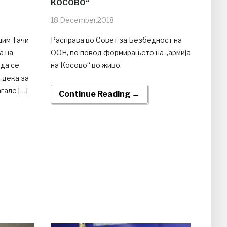
КОСОВО“
18.December.2018
шим Тачи
Расправа во Совет за Безбедност на
а на
ООН, по повод формирањето на „армија
 да се
на Косово“ во живо.
 дека за
гале […]
Continue Reading →