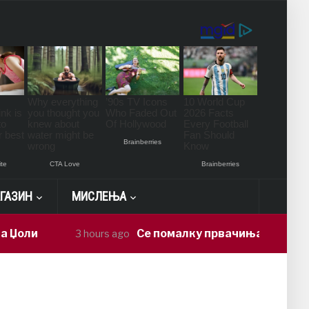
ГАЗИН
МИСЛЕЊА
ли
Се помалку првачиња – партиите с
3 hours ago