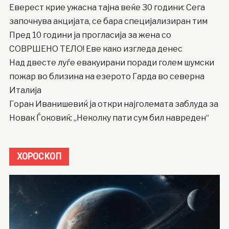
Еверест крие ужасна тајна веќе 30 години: Сега
започнува акцијата, се бара специјализиран тим
Пред 10 години ја прогласија за жена со
СОВРШЕНО ТЕЛО! Еве како изгледа денес
Над двесте луѓе евакуирани поради голем шумски
пожар во близина на езерото Гарда во северна
Италија
Горан Иванишевиќ ја откри најголемата заблуда за
Новак Ѓоковиќ: „Неколку пати сум бил навреден“
ХОРОСКОП