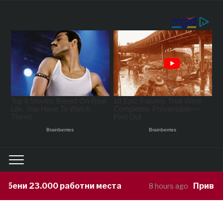
ени 23.000 работни места
Приведен 
8 hours ago