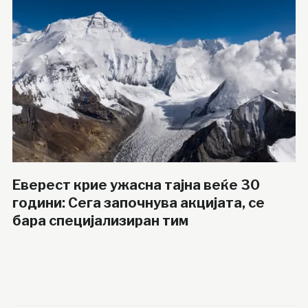
Еверест крие ужасна тајна веќе 30
години: Сега започнува акцијата, се
бара специјализиран тим