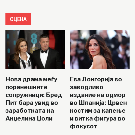
СЦЕНА
Нова драма меѓу
Ева Лонгорија во
поранешните
заводливо
сопружници: Бред
издание на одмор
Пит бара увид во
во Шпанија: Црвен
заработката на
костим за капење
Анџелина Џоли
и витка фигура во
фокусот