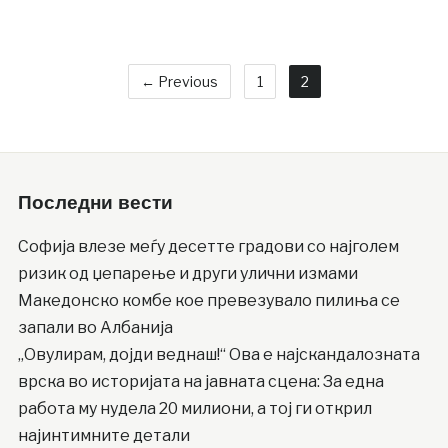
← Previous
1
2
Последни вести
Софија влезе меѓу десетте градови со најголем
ризик од џепарење и други улични измами
Македонско комбе кое превезувало пилиња се
запали во Албанија
„Овулирам, дојди веднаш!“ Ова е најскандалозната
врска во историјата на јавната сцена: За една
работа му нудела 20 милиони, а тој ги открил
најинтимните детали